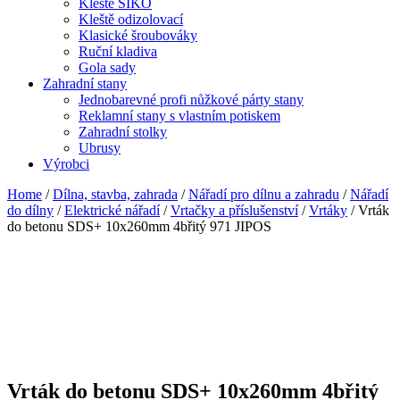
Kleště SIKO
Kleště odizolovací
Klasické šroubováky
Ruční kladiva
Gola sady
Zahradní stany
Jednobarevné profi nůžkové párty stany
Reklamní stany s vlastním potiskem
Zahradní stolky
Ubrusy
Výrobci
Home
/
Dílna, stavba, zahrada
/
Nářadí pro dílnu a zahradu
/
Nářadí
do dílny
/
Elektrické nářadí
/
Vrtačky a příslušenství
/
Vrtáky
/ Vrták
do betonu SDS+ 10x260mm 4břitý 971 JIPOS
Vrták do betonu SDS+ 10x260mm 4břitý