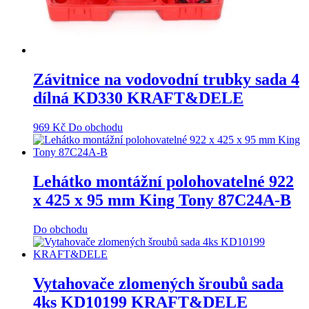
Závitnice na vodovodní trubky sada 4
dílná KD330 KRAFT&DELE
969
Kč
Do obchodu
Lehátko montážní polohovatelné 922
x 425 x 95 mm King Tony 87C24A-B
Do obchodu
Vytahovače zlomených šroubů sada
4ks KD10199 KRAFT&DELE