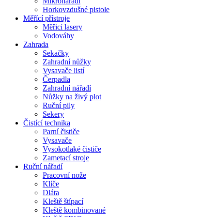
Mikronářadí
Horkovzdušné pistole
Měřící přístroje
Měřicí lasery
Vodováhy
Zahrada
Sekačky
Zahradní nůžky
Vysavače listí
Čerpadla
Zahradní nářadí
Nůžky na živý plot
Ruční pily
Sekery
Čistící technika
Parní čističe
Vysavače
Vysokotlaké čističe
Zametací stroje
Ruční nářadí
Pracovní nože
Klíče
Dláta
Kleště štípací
Kleště kombinované