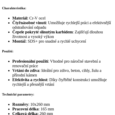
Charakteristika:
Materiál
: Cr-V ocel
Čtyřnásobné vinutí
: Umožňuje rychlejší práci a efektivnější
odstraňování odpadu
Čepele pokryté slinutým karbidem
: Zajišťují dlouhou
životnost a vysoký výkon
Montáž
: SDS+ pro snadné a rychlé uchycení
Použití:
Profesionální použití
: Vhodné pro náročné stavební a
renovační práce
Vrtání do zdiva
: Ideální pro zdivo, beton, cihly, žulu a
přírodní kámen
Efektivita a rychlost
: Díky čtyřbřité konstrukci umožňuje
rychlejší a přesnější vrtání
Technické parametry:
Rozměry
: 10x260 mm
Pracovní délka
: 165 mm
Celková délka:
260 mm