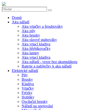
Hledat
Search
...
…
Domů
Aku nářadí
Aku vrtačky a šroubováky
Aku pily
Aku brusky
Aku rázové utahováky
Aku vrtací kladiva
Aku hřebíkovačky
Aku lampy
Aku vrtací kladiva
Aku nářadí - verze bez akumulátoru
Baterie a nabíječky k aku nářadí
Elektrické nářadí
Pily
Brusky
Kladiva
Vrtačky
Frézky
Hoblíky
Oscilační brusky
Nářadí na spojování