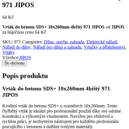
971 JIPOS
64
Kč
Vrták do betonu SDS+ 10x260mm 4břitý 971 JIPOS
od
JIPOS
za báječnou cenu 64 Kč
SKU:
971
Categories:
Dílna, stavba, zahrada
,
Elektrické nářadí
,
Nářadí do dílny
,
Nářadí pro dílnu a zahradu
,
Vrtačky a příslušenství
,
Vrtáky
Výrobce:
JIPOS
Do obchodu
Popis produktu
Vrták do betonu SDS+ 10x260mm 4břitý 971
JIPOS
Kvalitní vrták do betonu SDS+ o rozměrech 10x260mm. Tento
čtyřbřitý vrták je ideální pro profesionální použití díky své odolné
konstrukci a výkonným vlastnostem. Navržen pro efektivní a
rychlou práci, je nezbytným nástrojem pro každého profesionála
pracujícího s betonem a dalšími tvrdými materiály.