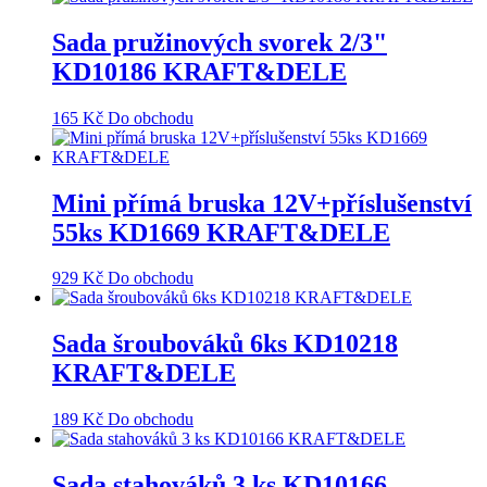
Sada pružinových svorek 2/3"
KD10186 KRAFT&DELE
165
Kč
Do obchodu
Mini přímá bruska 12V+příslušenství
55ks KD1669 KRAFT&DELE
929
Kč
Do obchodu
Sada šroubováků 6ks KD10218
KRAFT&DELE
189
Kč
Do obchodu
Sada stahováků 3 ks KD10166