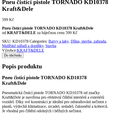
Pneu čistící pistole TORNADO KD10378
Kraft&Dele
599
Kč
Pneu čistící pistole TORNADO KD10378 Kraft&Dele
od
KRAFT&DELE
za báječnou cenu 599 Kč
SKU:
KD10378
Categories:
Barvy a laky
,
Dílna, stavba, zahrada
,
Malířské nářadí a doplňky
,
Stavba
Výrobce:
KRAFT&DELE
Do obchodu
Popis produktu
Pneu čistící pistole TORNADO KD10378
Kraft&Dele
Pneumatická čisticí pistole TORNADO KD10378 od značky
Kraft&Dele je navržena pro efektivní čištění interiérů a exteriérů
vozidel. Díky své konstrukci je ideální pro odstraňování nečistot z
plastů, výdechů klimatizace, zrcadel, sedadel, čalounění a koberců.
Je vhodná pro čištění odolných i běžných nečistot.