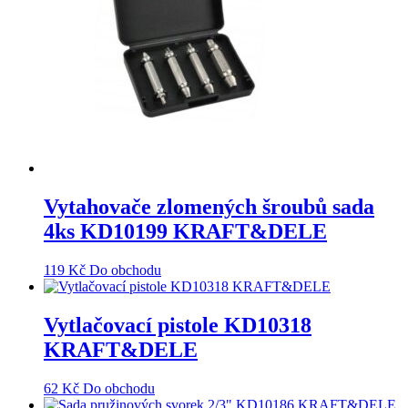
Vytahovače zlomených šroubů sada
4ks KD10199 KRAFT&DELE
119
Kč
Do obchodu
Vytlačovací pistole KD10318
KRAFT&DELE
62
Kč
Do obchodu