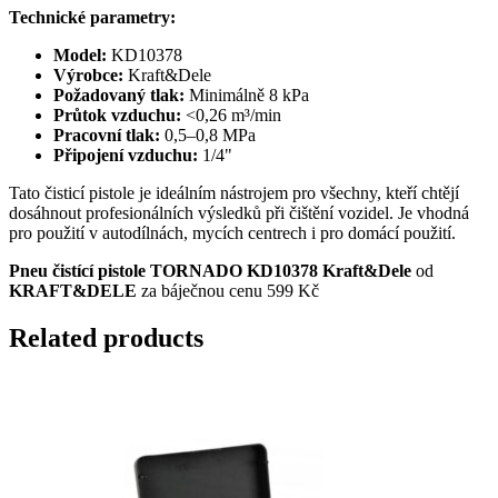
Technické parametry:
Model:
KD10378
Výrobce:
Kraft&Dele
Požadovaný tlak:
Minimálně 8 kPa
Průtok vzduchu:
<0,26 m³/min
Pracovní tlak:
0,5–0,8 MPa
Připojení vzduchu:
1/4"
Tato čisticí pistole je ideálním nástrojem pro všechny, kteří chtějí
dosáhnout profesionálních výsledků při čištění vozidel. Je vhodná
pro použití v autodílnách, mycích centrech i pro domácí použití.
Pneu čistící pistole TORNADO KD10378 Kraft&Dele
od
KRAFT&DELE
za báječnou cenu 599 Kč
Related products