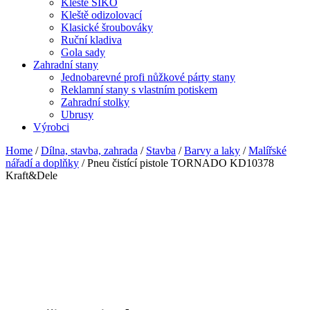
Kleště SIKO
Kleště odizolovací
Klasické šroubováky
Ruční kladiva
Gola sady
Zahradní stany
Jednobarevné profi nůžkové párty stany
Reklamní stany s vlastním potiskem
Zahradní stolky
Ubrusy
Výrobci
Home
/
Dílna, stavba, zahrada
/
Stavba
/
Barvy a laky
/
Malířské
nářadí a doplňky
/ Pneu čistící pistole TORNADO KD10378
Kraft&Dele