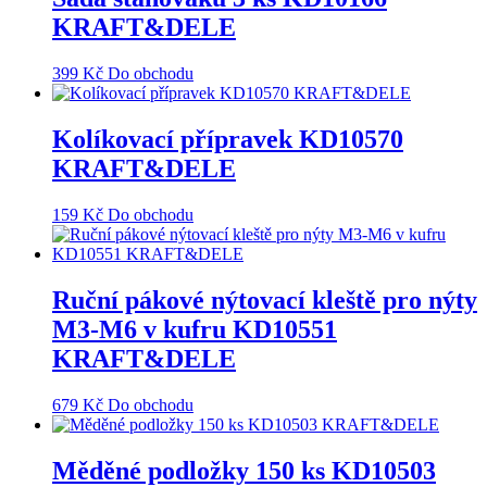
KRAFT&DELE
399
Kč
Do obchodu
Kolíkovací přípravek KD10570
KRAFT&DELE
159
Kč
Do obchodu
Ruční pákové nýtovací kleště pro nýty
M3-M6 v kufru KD10551
KRAFT&DELE
679
Kč
Do obchodu
Měděné podložky 150 ks KD10503