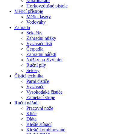
Mikronářadí
Horkovzdušné pistole
Měřící přístroje
Měřicí lasery
Vodováhy
Zahrada
Sekačky
Zahradní nůžky
Vysavače listí
Čerpadla
Zahradní nářadí
Nůžky na živý plot
Ruční pily
Sekery
Čistící technika
Parní čističe
Vysavače
Vysokotlaké čističe
Zametací stroje
Ruční nářadí
Pracovní nože
Klíče
Dláta
Kleště štípací
Kleště kombinované