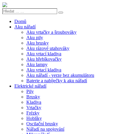
Hledat
Search
...
…
Domů
Aku nářadí
Aku vrtačky a šroubováky
Aku pily
Aku brusky
Aku rázové utahováky
Aku vrtací kladiva
Aku hřebíkovačky
Aku lampy
Aku vrtací kladiva
Aku nářadí - verze bez akumulátoru
Baterie a nabíječky k aku nářadí
Elektrické nářadí
Pily
Brusky
Kladiva
Vrtačky
Frézky
Hoblíky
Oscilační brusky
Nářadí na spojování