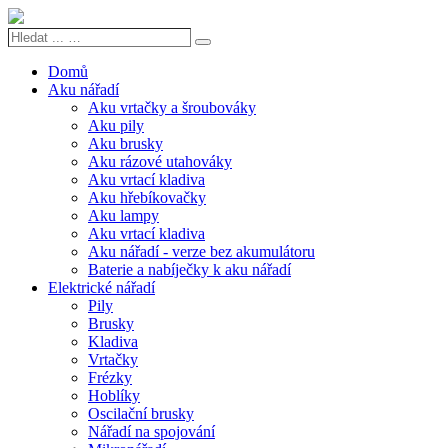
Hledat
Search
...
…
Domů
Aku nářadí
Aku vrtačky a šroubováky
Aku pily
Aku brusky
Aku rázové utahováky
Aku vrtací kladiva
Aku hřebíkovačky
Aku lampy
Aku vrtací kladiva
Aku nářadí - verze bez akumulátoru
Baterie a nabíječky k aku nářadí
Elektrické nářadí
Pily
Brusky
Kladiva
Vrtačky
Frézky
Hoblíky
Oscilační brusky
Nářadí na spojování