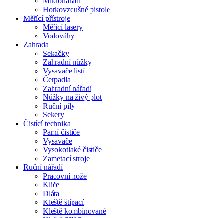
Mikronářadí
Horkovzdušné pistole
Měřící přístroje
Měřicí lasery
Vodováhy
Zahrada
Sekačky
Zahradní nůžky
Vysavače listí
Čerpadla
Zahradní nářadí
Nůžky na živý plot
Ruční pily
Sekery
Čistící technika
Parní čističe
Vysavače
Vysokotlaké čističe
Zametací stroje
Ruční nářadí
Pracovní nože
Klíče
Dláta
Kleště štípací
Kleště kombinované