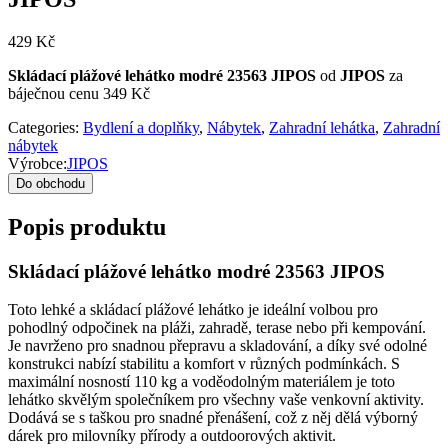
429
Kč
Skládací plážové lehátko modré 23563 JIPOS
od
JIPOS
za
báječnou cenu 349 Kč
Categories:
Bydlení a doplňky
,
Nábytek
,
Zahradní lehátka
,
Zahradní
nábytek
Výrobce:
JIPOS
Do obchodu
Popis produktu
Skládací plážové lehátko modré 23563 JIPOS
Toto lehké a skládací plážové lehátko je ideální volbou pro
pohodlný odpočinek na pláži, zahradě, terase nebo při kempování.
Je navrženo pro snadnou přepravu a skladování, a díky své odolné
konstrukci nabízí stabilitu a komfort v různých podmínkách. S
maximální nosností 110 kg a voděodolným materiálem je toto
lehátko skvělým společníkem pro všechny vaše venkovní aktivity.
Dodává se s taškou pro snadné přenášení, což z něj dělá výborný
dárek pro milovníky přírody a outdoorových aktivit.