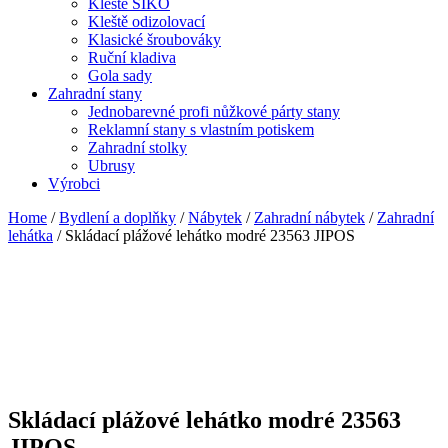
Kleště SIKO
Kleště odizolovací
Klasické šroubováky
Ruční kladiva
Gola sady
Zahradní stany
Jednobarevné profi nůžkové párty stany
Reklamní stany s vlastním potiskem
Zahradní stolky
Ubrusy
Výrobci
Home
/
Bydlení a doplňky
/
Nábytek
/
Zahradní nábytek
/
Zahradní
lehátka
/ Skládací plážové lehátko modré 23563 JIPOS
Skládací plážové lehátko modré 23563
JIPOS