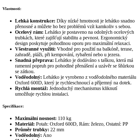
Vlastnosti:
Lehká konstrukce:
Díky nízké hmotnosti je lehátko snadno
přenosné a můžete ho bez problémů vzít kamkoliv s sebou.
Ocelový rám:
Lehátko je postaveno na odolných ocelových
trubkách, které zajišťují stabilitu a pevnost. Ergonomický
design poskytuje pohodlnou oporu pro maximální relaxaci.
Všestranné využití:
Vhodné pro použití na balkóně, terase,
zahradě, pláži, při kempování, rybaření nebo u jezera.
Snadná přeprava:
Lehátko je dodáváno s taškou, která má
ramenní popruh pro pohodlné přenášení a uzávěr se šňůrkou
se zátkou.
Voděodolný:
Lehátko je vyrobeno z voděodolného materiálu
Oxford 600D, který je rychleschnoucí a příjemný na dotek.
Rychlá montáž:
Jednoduchý mechanismus kliknutí
umožňuje rychlou instalaci.
Specifikace:
Maximální nosnost:
110 kg
Materiál:
Potah: Oxford 600D, Rám: železo, Ostatní: PP
Průměr trubky:
22 mm
Voděodolný:
Ano