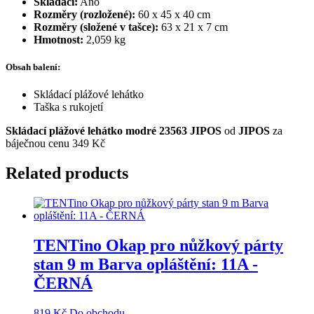
Skládací:
Ano
Rozměry (rozložené):
60 x 45 x 40 cm
Rozměry (složené v tašce):
63 x 21 x 7 cm
Hmotnost:
2,059 kg
Obsah balení:
Skládací plážové lehátko
Taška s rukojetí
Skládací plážové lehátko modré 23563 JIPOS
od
JIPOS
za
báječnou cenu 349 Kč
Related products
TENTino Okap pro nůžkový párty
stan 9 m Barva opláštění: 11A -
ČERNÁ
819
Kč
Do obchodu