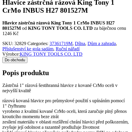
Hlavice zástrčná rázová King Tony 1
CrMo INBUS H27 801527M
Hlavice zástrčná rázová King Tony 1 CrMo INBUS H27
801527M
od
KING TONY TOOLS CO. LTD
za báječnou cenu
1246 Kč
SKU:
32829
Categories:
37361719M
,
Dílna
,
Dům a zahrada
,
Příslušenství ke gola sadám
,
Ruční nářadí
Výrobce:
KING TONY TOOLS CO. LTD
Do obchodu
Popis produktu
Zástrčná 1" rázová šestihranná hlavice z kované CrMo oceli v
nejvyšší kvalitě
rázová kovaná hlavice pro průmyslové použití s upínáním pomocí
1" čtyřhranu
vyrobeno z kvalitní kované CrMo oceli, která zaručuje plný přenos
krouticího momentu beze ztrát
zesílení materiálu v oblasti rozšíření chrání hlavici před poškozením,
zvyšuje její odolnost a razantně prodlužuje životnost