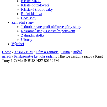
Kleště SIKO
Kleště odizolovací
Klasické šroubováky
Ruční kladiva
Gola sady
Zahradní stany
Jednobarevné profi nůžkové párty stany
Reklamní stany s vlastním potiskem
Zahradní stolky
Ubrusy
Výrobci
Home
/
37361719M
/
Dům a zahrada
/
Dílna
/
Ruční
nářadí
/
Příslušenství ke gola sadám
/ Hlavice zástrčná rázová King
Tony 1 CrMo INBUS H27 801527M