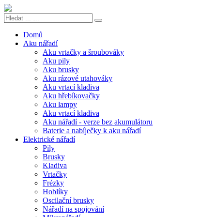
Hledat
Search
...
…
Domů
Aku nářadí
Aku vrtačky a šroubováky
Aku pily
Aku brusky
Aku rázové utahováky
Aku vrtací kladiva
Aku hřebíkovačky
Aku lampy
Aku vrtací kladiva
Aku nářadí - verze bez akumulátoru
Baterie a nabíječky k aku nářadí
Elektrické nářadí
Pily
Brusky
Kladiva
Vrtačky
Frézky
Hoblíky
Oscilační brusky
Nářadí na spojování