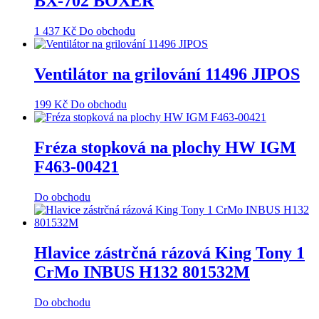
BX-702 BOXER
1 437
Kč
Do obchodu
Ventilátor na grilování 11496 JIPOS
199
Kč
Do obchodu
Fréza stopková na plochy HW IGM
F463-00421
Do obchodu
Hlavice zástrčná rázová King Tony 1
CrMo INBUS H132 801532M
Do obchodu