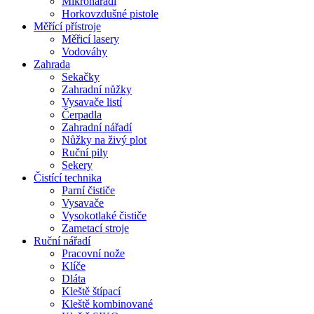
Mikronářadí
Horkovzdušné pistole
Měřící přístroje
Měřicí lasery
Vodováhy
Zahrada
Sekačky
Zahradní nůžky
Vysavače listí
Čerpadla
Zahradní nářadí
Nůžky na živý plot
Ruční pily
Sekery
Čistící technika
Parní čističe
Vysavače
Vysokotlaké čističe
Zametací stroje
Ruční nářadí
Pracovní nože
Klíče
Dláta
Kleště štípací
Kleště kombinované