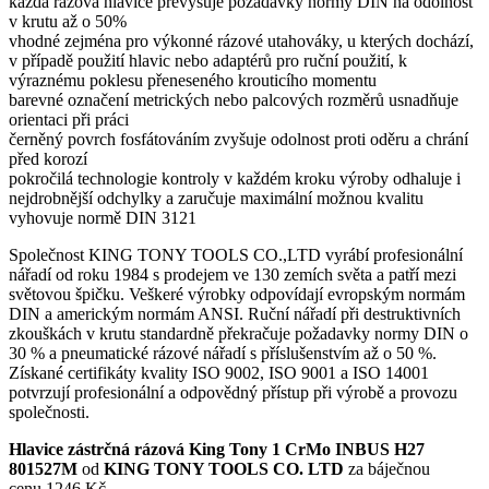
každá rázová hlavice převyšuje požadavky normy DIN na odolnost
v krutu až o 50%
vhodné zejména pro výkonné rázové utahováky, u kterých dochází,
v případě použití hlavic nebo adaptérů pro ruční použití, k
výraznému poklesu přeneseného krouticího momentu
barevné označení metrických nebo palcových rozměrů usnadňuje
orientaci při práci
černěný povrch fosfátováním zvyšuje odolnost proti oděru a chrání
před korozí
pokročilá technologie kontroly v každém kroku výroby odhaluje i
nejdrobnější odchylky a zaručuje maximální možnou kvalitu
vyhovuje normě DIN 3121
Společnost KING TONY TOOLS CO.,LTD vyrábí profesionální
nářadí od roku 1984 s prodejem ve 130 zemích světa a patří mezi
světovou špičku. Veškeré výrobky odpovídají evropským normám
DIN a americkým normám ANSI. Ruční nářadí při destruktivních
zkouškách v krutu standardně překračuje požadavky normy DIN o
30 % a pneumatické rázové nářadí s příslušenstvím až o 50 %.
Získané certifikáty kvality ISO 9002, ISO 9001 a ISO 14001
potvrzují profesionální a odpovědný přístup při výrobě a provozu
společnosti.
Hlavice zástrčná rázová King Tony 1 CrMo INBUS H27
801527M
od
KING TONY TOOLS CO. LTD
za báječnou
cenu 1246 Kč