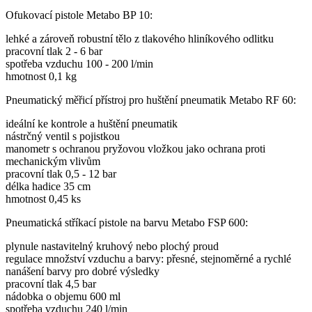
Ofukovací pistole Metabo BP 10:
lehké a zároveň robustní tělo z tlakového hliníkového odlitku
pracovní tlak 2 - 6 bar
spotřeba vzduchu 100 - 200 l/min
hmotnost 0,1 kg
Pneumatický měřicí přístroj pro huštění pneumatik Metabo RF 60:
ideální ke kontrole a huštění pneumatik
nástrčný ventil s pojistkou
manometr s ochranou pryžovou vložkou jako ochrana proti
mechanickým vlivům
pracovní tlak 0,5 - 12 bar
délka hadice 35 cm
hmotnost 0,45 ks
Pneumatická stříkací pistole na barvu Metabo FSP 600:
plynule nastavitelný kruhový nebo plochý proud
regulace množství vzduchu a barvy: přesné, stejnoměrné a rychlé
nanášení barvy pro dobré výsledky
pracovní tlak 4,5 bar
nádobka o objemu 600 ml
spotřeba vzduchu 240 l/min