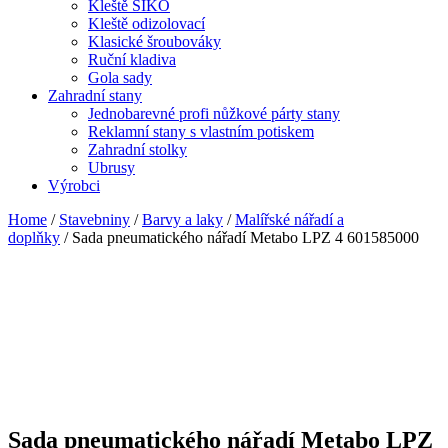
Kleště SIKO
Kleště odizolovací
Klasické šroubováky
Ruční kladiva
Gola sady
Zahradní stany
Jednobarevné profi nůžkové párty stany
Reklamní stany s vlastním potiskem
Zahradní stolky
Ubrusy
Výrobci
Home
/
Stavebniny
/
Barvy a laky
/
Malířské nářadí a
doplňky
/ Sada pneumatického nářadí Metabo LPZ 4 601585000
Sada pneumatického nářadí Metabo LPZ