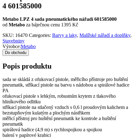
4 601585000
Metabo LPZ 4 sada pneumatického nářadí 601585000
od
Metabo
za báječnou cenu 1395 Kč
SKU:
16470
Categories:
Barvy a laky
,
Malířské nářadí a doplňky
,
Stavebniny
Výrobce:
Metabo
Do obchodu
Popis produktu
sada se skládá z ofukovací pistole, měřicího přístroje pro huštění
pneumatik, stříkací pistole na barvu s nádobou a spirálové hadice
PA
ofukovací pistole s lehkým, robustním krytem z tlakového
hliníkového odlitku
stříkací pistole na stlačený vzduch s 0,6 l proudovým kalichem a
bezstupňovým kulatým a plochým nástřikem
měřicí přístroj pro huštění pneumatik ke kontrole a huštění
pneumatik
spirálová hadice (4,9 m) s rychlospojkou a spojkou
balení v papírové krabici