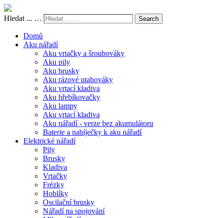
Hledat ... …
Search
Domů
Aku nářadí
Aku vrtačky a šroubováky
Aku pily
Aku brusky
Aku rázové utahováky
Aku vrtací kladiva
Aku hřebíkovačky
Aku lampy
Aku vrtací kladiva
Aku nářadí - verze bez akumulátoru
Baterie a nabíječky k aku nářadí
Elektrické nářadí
Pily
Brusky
Kladiva
Vrtačky
Frézky
Hoblíky
Oscilační brusky
Nářadí na spojování