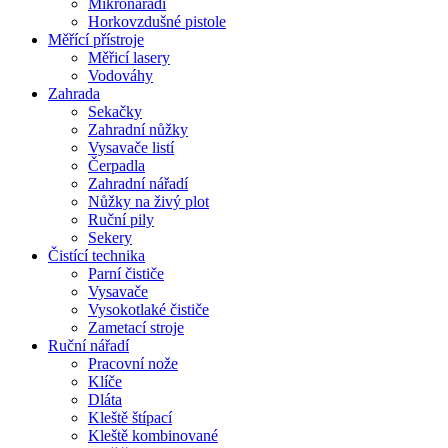
Mikronářadí
Horkovzdušné pistole
Měřící přístroje
Měřicí lasery
Vodováhy
Zahrada
Sekačky
Zahradní nůžky
Vysavače listí
Čerpadla
Zahradní nářadí
Nůžky na živý plot
Ruční pily
Sekery
Čistící technika
Parní čističe
Vysavače
Vysokotlaké čističe
Zametací stroje
Ruční nářadí
Pracovní nože
Klíče
Dláta
Kleště štípací
Kleště kombinované