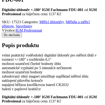
Digitální úhloměr +-180° IGM Fachmann FDU-001
od
IGM
Professional
za báječnou cenu 1137 Kč
SKU:
17523
Categories:
Měřicí úhloměry
,
Měřidla a měřicí
přístroje
,
Stavebniny
Výrobce:
IGM Professional
Do obchodu
Popis produktu
velmi praktický voděodolný digitální úhloměr pro měření úhlů v
rozmezí +/-180° s rozlišením 0,1°
možnost uzamčení číselné hodnoty úhlu
automatické vypínání po 5 minutách nečinnosti
možnost uzamčení hodnoty
zabudovaný silný magnet umožňuje například měření úhlu
naklopení pilového kotouče
napájení běžnou knoflíkovou baterií CR2032
balení v papírové krabičce
Digitální úhloměr +-180° IGM Fachmann FDU-001
od
IGM
Professional
za báječnou cenu 1137 Kč