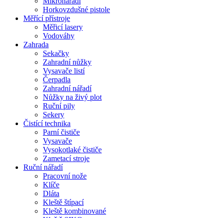
Mikronářadí
Horkovzdušné pistole
Měřící přístroje
Měřicí lasery
Vodováhy
Zahrada
Sekačky
Zahradní nůžky
Vysavače listí
Čerpadla
Zahradní nářadí
Nůžky na živý plot
Ruční pily
Sekery
Čistící technika
Parní čističe
Vysavače
Vysokotlaké čističe
Zametací stroje
Ruční nářadí
Pracovní nože
Klíče
Dláta
Kleště štípací
Kleště kombinované