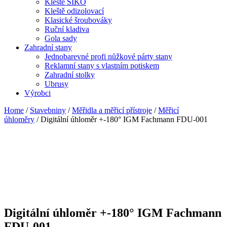
Kleště SIKO
Kleště odizolovací
Klasické šroubováky
Ruční kladiva
Gola sady
Zahradní stany
Jednobarevné profi nůžkové párty stany
Reklamní stany s vlastním potiskem
Zahradní stolky
Ubrusy
Výrobci
Home
/
Stavebniny
/
Měřidla a měřicí přístroje
/
Měřicí
úhloměry
/ Digitální úhloměr +-180° IGM Fachmann FDU-001
Digitální úhloměr +-180° IGM Fachmann
FDU-001