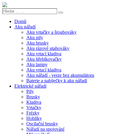
Hledat
Search
...
…
Domů
Aku nářadí
Aku vrtačky a šroubováky
Aku pily
Aku brusky
Aku rázové utahováky
Aku vrtací kladiva
Aku hřebíkovačky
Aku lampy
Aku vrtací kladiva
Aku nářadí - verze bez akumulátoru
Baterie a nabíječky k aku nářadí
Elektrické nářadí
Pily
Brusky
Kladiva
Vrtačky
Frézky
Hoblíky
Oscilační brusky
Nářadí na spojování