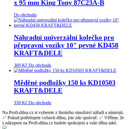
x 95 mm King Tony 87C23A-B
Do obchodu
Náhradní univerzální kolečko pro
přepravní vozíky 10" pevné KD458
KRAFT&DELE
369
Kč
Do obchodu
Měděné podložky 150 ks KD10503
KRAFT&DELE
339
Kč
Do obchodu
Na Profi-dilna.cz si vyberete z širokého množství nářadí a nástrojů.
✅ Pokud potřebujete vybavit dílnu, jste zde správně. ✅ Věříme, že
s nákupem na Profi-dilna.cz budete spokojeni a vaše dílna také.