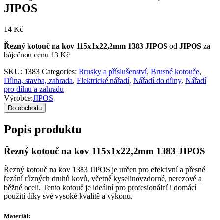
JIPOS
14
Kč
Řezný kotouč na kov 115x1x22,2mm 1383 JIPOS
od
JIPOS
za
báječnou cenu 13 Kč
SKU:
1383
Categories:
Brusky a příslušenství
,
Brusné kotouče
,
Dílna, stavba, zahrada
,
Elektrické nářadí
,
Nářadí do dílny
,
Nářadí
pro dílnu a zahradu
Výrobce:
JIPOS
Do obchodu
Popis produktu
Řezný kotouč na kov 115x1x22,2mm 1383 JIPOS
Řezný kotouč na kov 1383 JIPOS je určen pro efektivní a přesné
řezání různých druhů kovů, včetně kyselinovzdorné, nerezové a
běžné oceli. Tento kotouč je ideální pro profesionální i domácí
použití díky své vysoké kvalitě a výkonu.
Materiál: