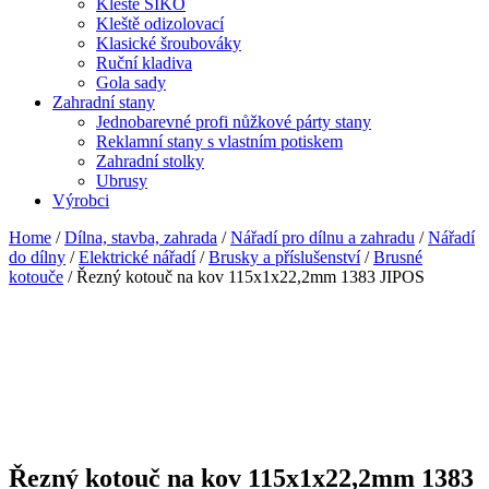
Kleště SIKO
Kleště odizolovací
Klasické šroubováky
Ruční kladiva
Gola sady
Zahradní stany
Jednobarevné profi nůžkové párty stany
Reklamní stany s vlastním potiskem
Zahradní stolky
Ubrusy
Výrobci
Home
/
Dílna, stavba, zahrada
/
Nářadí pro dílnu a zahradu
/
Nářadí
do dílny
/
Elektrické nářadí
/
Brusky a příslušenství
/
Brusné
kotouče
/ Řezný kotouč na kov 115x1x22,2mm 1383 JIPOS
Řezný kotouč na kov 115x1x22,2mm 1383