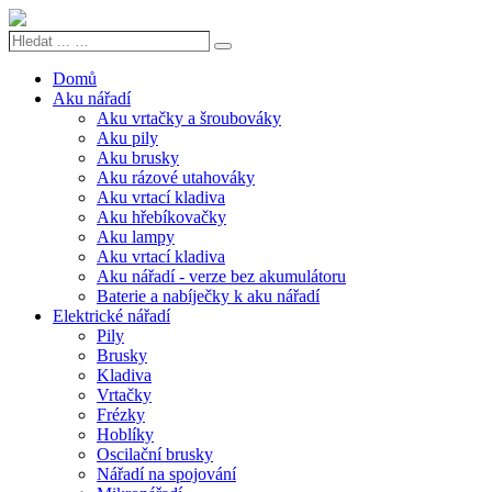
Hledat
Search
...
…
Domů
Aku nářadí
Aku vrtačky a šroubováky
Aku pily
Aku brusky
Aku rázové utahováky
Aku vrtací kladiva
Aku hřebíkovačky
Aku lampy
Aku vrtací kladiva
Aku nářadí - verze bez akumulátoru
Baterie a nabíječky k aku nářadí
Elektrické nářadí
Pily
Brusky
Kladiva
Vrtačky
Frézky
Hoblíky
Oscilační brusky
Nářadí na spojování