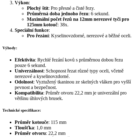
Výkon
:
Plochý štít
: Pro přesné a čisté řezy.
Průměrná doba jednoho řezu
: 6 sekund.
Maximální počet řezů na 12mm nerezové tyči pro
125mm kotouč
: 38x.
Speciální funkce
:
Pro řezání
: Kyselinovzdorné, nerezové a běžné oceli.
Výhody:
Efektivita
: Rychlé řezání kovů s průměrnou dobou řezu
pouze 6 sekund.
Univerzálnost
: Schopnost řezat různé typy oceli, včetně
nerezové a kyselinovzdorné.
Odolnost
: Vyztužený tkaninou ze skelných vláken pro vyšší
pevnost a bezpečnost.
Kompatibilita
: Průměr otvoru 22,2 mm je univerzální pro
většinu úhlových brusek.
Technické specifikace:
Průměr kotouče
: 115 mm
Tloušťka
: 1,0 mm
Průměr otvoru
: 22,2 mm