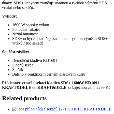
únavy.
SDS+ uchycení zaručuje snadnou a rychlou výměnu SDS+
vrtáků nebo sekáčů.
Výhody:
1600 W vysoký výkon
Pohodlná rukojeť
Nízká hmotnost
SDS+ uchycení zaručuje snadnou a rychlou výměnu SDS+
vrtáků nebo sekáčů
Součást zásilky:
Demoliční kladivo KD1691
Plochý sekáč
Špičák
Baleno v praktickém černém plastovém kufru
Příklepové vrtací a sekací kladivo SDS+ 1600W KD1691
KRAFT&DELE
od
KRAFT&DELE
za báječnou cenu 2299 Kč
Related products