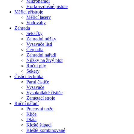
Mikronářadí
Horkovzdušné pistole
Měřící přístroje
Měřicí lasery
Vodováhy
Zahrada
Sekačky
Zahradní nůžky
Vysavače listí
Čerpadla
Zahradní nářadí
Nůžky na živý plot
Ruční pily
Sekery
Čistící technika
Parní čističe
Vysavače
Vysokotlaké čističe
Zametací stroje
Ruční nářadí
Pracovní nože
Klíče
Dláta
Kleště štípací
Kleště kombinované