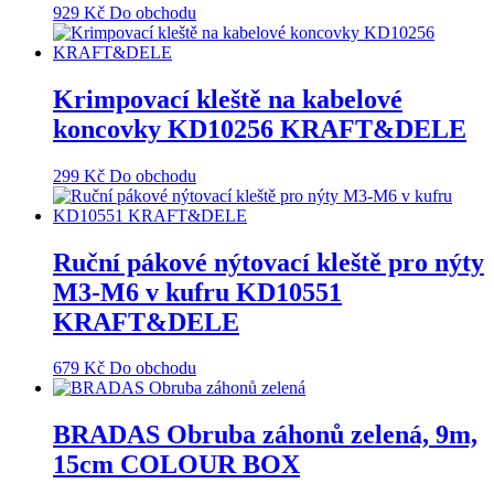
929
Kč
Do obchodu
Krimpovací kleště na kabelové
koncovky KD10256 KRAFT&DELE
299
Kč
Do obchodu
Ruční pákové nýtovací kleště pro nýty
M3-M6 v kufru KD10551
KRAFT&DELE
679
Kč
Do obchodu
BRADAS Obruba záhonů zelená, 9m,
15cm COLOUR BOX