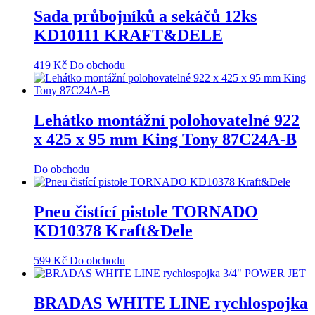
Sada průbojníků a sekáčů 12ks
KD10111 KRAFT&DELE
419
Kč
Do obchodu
Lehátko montážní polohovatelné 922
x 425 x 95 mm King Tony 87C24A-B
Do obchodu
Pneu čistící pistole TORNADO
KD10378 Kraft&Dele
599
Kč
Do obchodu
BRADAS WHITE LINE rychlospojka