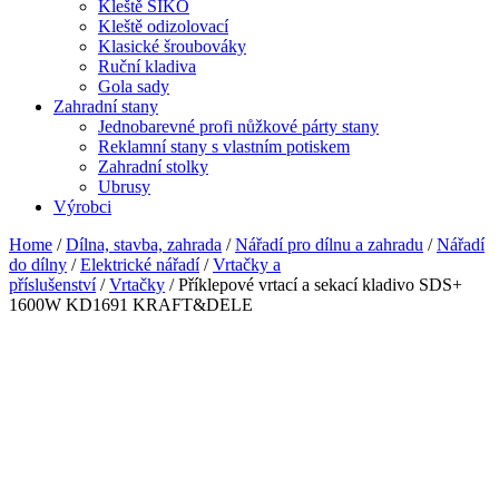
Kleště SIKO
Kleště odizolovací
Klasické šroubováky
Ruční kladiva
Gola sady
Zahradní stany
Jednobarevné profi nůžkové párty stany
Reklamní stany s vlastním potiskem
Zahradní stolky
Ubrusy
Výrobci
Home
/
Dílna, stavba, zahrada
/
Nářadí pro dílnu a zahradu
/
Nářadí
do dílny
/
Elektrické nářadí
/
Vrtačky a
příslušenství
/
Vrtačky
/ Příklepové vrtací a sekací kladivo SDS+
1600W KD1691 KRAFT&DELE