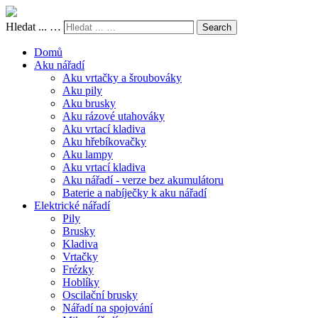
Hledat ... …
Search
Domů
Aku nářadí
Aku vrtačky a šroubováky
Aku pily
Aku brusky
Aku rázové utahováky
Aku vrtací kladiva
Aku hřebíkovačky
Aku lampy
Aku vrtací kladiva
Aku nářadí - verze bez akumulátoru
Baterie a nabíječky k aku nářadí
Elektrické nářadí
Pily
Brusky
Kladiva
Vrtačky
Frézky
Hoblíky
Oscilační brusky
Nářadí na spojování