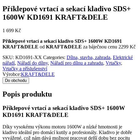
Příklepové vrtací a sekací kladivo SDS+
1600W KD1691 KRAFT&DELE
1 699
Kč
Příklepové vrtací a sekací kladivo SDS+ 1600W KD1691
KRAFT&DELE
od
KRAFT&DELE
za báječnou cenu 2299 Kč
SKU:
KD1691-XX
Categories:
Dílna, stavba, zahrada
,
Elektrické
nářadí
,
Nářadí do dílny
,
Nářadí pro dílnu a zahradu
,
Vrtačky
,
Vrtačky a příslušenství
Výrobce:
KRAFT&DELE
Do obchodu
Popis produktu
Příklepové vrtací a sekací kladivo SDS+ 1600W
KD1691 KRAFT&DELE
Díky vysokému výkonu motoru 1600W a nízké hmotnosti je
kladivo ideální pro domácí kutily a profesionály. Kladivo je dobře
vyvážené, což nám dává možnost pracovat delší dobu bez pocitu