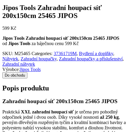
Jipos Tools Zahradní houpací síť
200x150cm 25465 JIPOS
599
Kč
Jipos Tools Zahradní houpací síť 200x150cm 25465 JIPOS
od
Jipos Tools
za báječnou cenu 599 Kč
SKU:
M25465
Categories:
37361719M
,
Bydlení a doplňky
,
Nábytek
,
Zahradní houpačky
,
Zahradní houpačky a příslušenství
,
Zahradní nábytek
Výrobce:
Jipos Tools
Do obchodu
Popis produktu
Zahradní houpací síť 200x150cm 25465 JIPOS
Praktická
XXL zahradní houpací síť
je určena pro pohodlný
odpočinek jedné i dvou osob. Díky vysoké nosnosti
až 250 kg
,
pevným dřevěným rozpěrným tyčím a kvalitní kombinaci bavlny a
polyesteru nabízí vysokou stabilitu, komfort a dlouhou životnost.