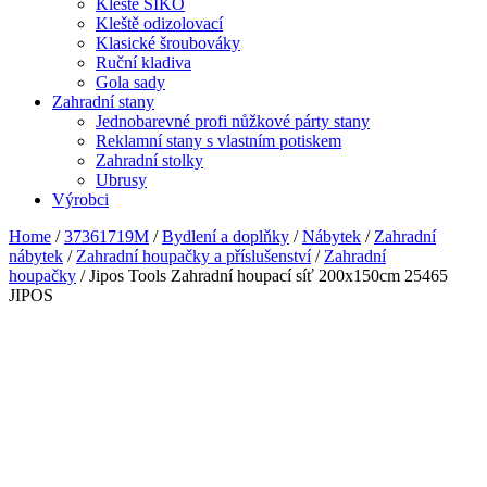
Kleště SIKO
Kleště odizolovací
Klasické šroubováky
Ruční kladiva
Gola sady
Zahradní stany
Jednobarevné profi nůžkové párty stany
Reklamní stany s vlastním potiskem
Zahradní stolky
Ubrusy
Výrobci
Home
/
37361719M
/
Bydlení a doplňky
/
Nábytek
/
Zahradní
nábytek
/
Zahradní houpačky a příslušenství
/
Zahradní
houpačky
/ Jipos Tools Zahradní houpací síť 200x150cm 25465
JIPOS