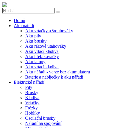
Hledat
Search
...
…
Domů
Aku nářadí
Aku vrtačky a šroubováky
Aku pily
Aku brusky
Aku rázové utahováky
Aku vrtací kladiva
Aku hřebíkovačky
Aku lampy
Aku vrtací kladiva
Aku nářadí - verze bez akumulátoru
Baterie a nabíječky k aku nářadí
Elektrické nářadí
Pily
Brusky
Kladiva
Vrtačky
Frézky
Hoblíky
Oscilační brusky
Nářadí na spojování