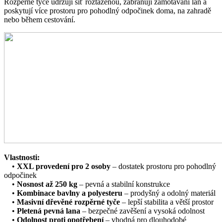
Rozpěrné tyče udržují síť roztaženou, zabraňují zamotávání lan a
poskytují více prostoru pro pohodlný odpočinek doma, na zahradě
nebo během cestování.
Vlastnosti:
•
XXL provedení pro 2 osoby
– dostatek prostoru pro pohodlný
odpočinek
•
Nosnost až 250 kg
– pevná a stabilní konstrukce
•
Kombinace bavlny a polyesteru
– prodyšný a odolný materiál
•
Masivní dřevěné rozpěrné tyče
– lepší stabilita a větší prostor
•
Pletená pevná lana
– bezpečné zavěšení a vysoká odolnost
•
Odolnost proti opotřebení
– vhodná pro dlouhodobé