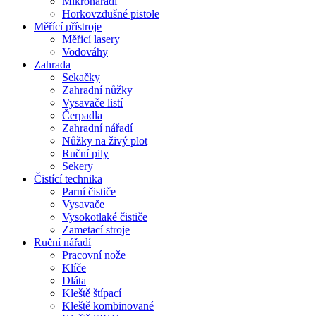
Mikronářadí
Horkovzdušné pistole
Měřící přístroje
Měřicí lasery
Vodováhy
Zahrada
Sekačky
Zahradní nůžky
Vysavače listí
Čerpadla
Zahradní nářadí
Nůžky na živý plot
Ruční pily
Sekery
Čistící technika
Parní čističe
Vysavače
Vysokotlaké čističe
Zametací stroje
Ruční nářadí
Pracovní nože
Klíče
Dláta
Kleště štípací
Kleště kombinované