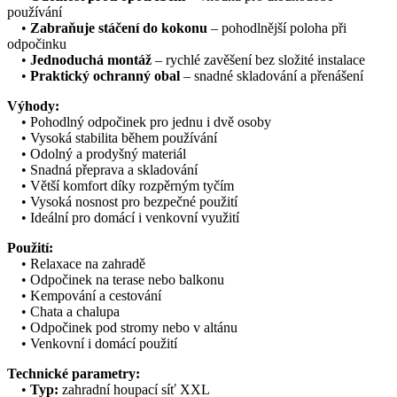
používání
•
Zabraňuje stáčení do kokonu
– pohodlnější poloha při
odpočinku
•
Jednoduchá montáž
– rychlé zavěšení bez složité instalace
•
Praktický ochranný obal
– snadné skladování a přenášení
Výhody:
• Pohodlný odpočinek pro jednu i dvě osoby
• Vysoká stabilita během používání
• Odolný a prodyšný materiál
• Snadná přeprava a skladování
• Větší komfort díky rozpěrným tyčím
• Vysoká nosnost pro bezpečné použití
• Ideální pro domácí i venkovní využití
Použití:
• Relaxace na zahradě
• Odpočinek na terase nebo balkonu
• Kempování a cestování
• Chata a chalupa
• Odpočinek pod stromy nebo v altánu
• Venkovní i domácí použití
Technické parametry:
•
Typ:
zahradní houpací síť XXL