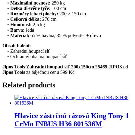
•
Maximální nosnost:
250 kg
•
Délka dřevěné tyče:
100 cm
•
Rozměry lehací plochy:
200 × 150 cm
•
Celková délka:
270 cm
•
Hmotnost:
2,5 kg
•
Barva:
šedá
•
Materiál:
65 % bavlna, 35 % polyester + dřevo
Obsah balení:
• Zahradní houpací síť
• Ochranný obal na houpací síť
Jipos Tools Zahradní houpací síť 200x150cm 25465 JIPOS
od
Jipos Tools
za báječnou cenu 599 Kč
Related products
Hlavice zástrčná rázová King Tony 1
CrMo INBUS H36 801536M