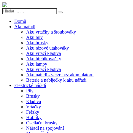
Hledat
Search
...
…
Domů
Aku nářadí
Aku vrtačky a šroubováky
Aku pily
Aku brusky
Aku rázové utahováky
Aku vrtací kladiva
Aku hřebíkovačky
Aku lampy
Aku vrtací kladiva
Aku nářadí - verze bez akumulátoru
Baterie a nabíječky k aku nářadí
Elektrické nářadí
Pily
Brusky
Kladiva
Vrtačky
Frézky
Hoblíky
Oscilační brusky
Nářadí na spojování