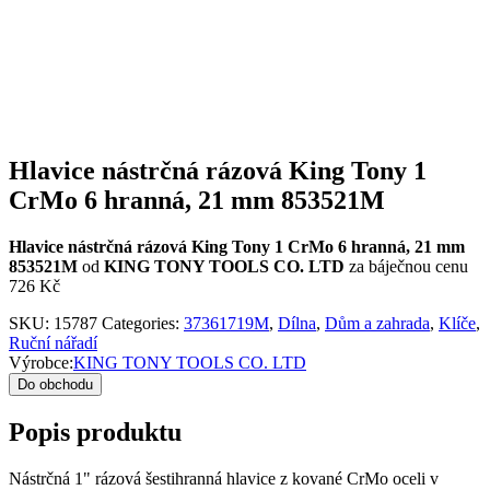
Hlavice nástrčná rázová King Tony 1
CrMo 6 hranná, 21 mm 853521M
Hlavice nástrčná rázová King Tony 1 CrMo 6 hranná, 21 mm
853521M
od
KING TONY TOOLS CO. LTD
za báječnou cenu
726 Kč
SKU:
15787
Categories:
37361719M
,
Dílna
,
Dům a zahrada
,
Klíče
,
Ruční nářadí
Výrobce:
KING TONY TOOLS CO. LTD
Do obchodu
Popis produktu
Nástrčná 1" rázová šestihranná hlavice z kované CrMo oceli v