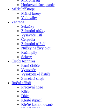
Mikronářadí
Horkovzdušné pistole
Měřící přístroje
Měřicí lasery
Vodováhy
Zahrada
Sekačky
Zahradní nůžky
Vysavače listí
Čerpadla
Zahradní nářadí
Nůžky na živý plot
Ruční pily
Sekery
Čistící technika
Parní čističe
Vysavače
Vysokotlaké čističe
Zametací stroje
Ruční nářadí
Pracovní nože
Klíče
Dláta
Kleště štípací
Kleště kombinované