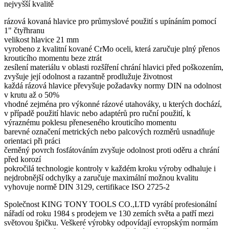
nejvyšší kvalitě
rázová kovaná hlavice pro průmyslové použití s upínáním pomocí
1" čtyřhranu
velikost hlavice 21 mm
vyrobeno z kvalitní kované CrMo oceli, která zaručuje plný přenos
krouticího momentu beze ztrát
zesílení materiálu v oblasti rozšíření chrání hlavici před poškozením,
zvyšuje její odolnost a razantně prodlužuje životnost
každá rázová hlavice převyšuje požadavky normy DIN na odolnost
v krutu až o 50%
vhodné zejména pro výkonné rázové utahováky, u kterých dochází,
v případě použití hlavic nebo adaptérů pro ruční použití, k
výraznému poklesu přeneseného krouticího momentu
barevné označení metrických nebo palcových rozměrů usnadňuje
orientaci při práci
černěný povrch fosfátováním zvyšuje odolnost proti oděru a chrání
před korozí
pokročilá technologie kontroly v každém kroku výroby odhaluje i
nejdrobnější odchylky a zaručuje maximální možnou kvalitu
vyhovuje normě DIN 3129, certifikace ISO 2725-2
Společnost KING TONY TOOLS CO.,LTD vyrábí profesionální
nářadí od roku 1984 s prodejem ve 130 zemích světa a patří mezi
světovou špičku. Veškeré výrobky odpovídají evropským normám