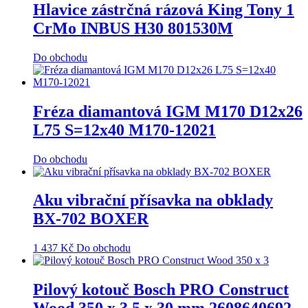
Hlavice zástrčná rázová King Tony 1
CrMo INBUS H30 801530M
Do obchodu
Fréza diamantová IGM M170 D12x26
L75 S=12x40 M170-12021
Do obchodu
Aku vibrační přísavka na obklady
BX-702 BOXER
1 437
Kč
Do obchodu
Pilový kotouč Bosch PRO Construct