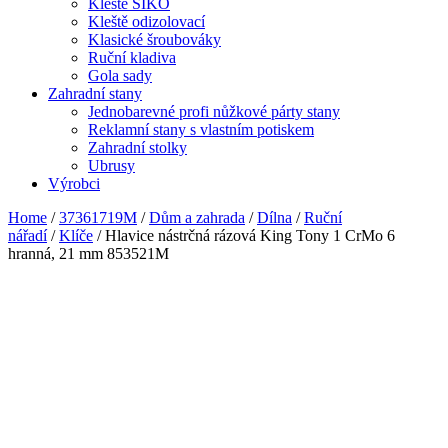
Kleště SIKO
Kleště odizolovací
Klasické šroubováky
Ruční kladiva
Gola sady
Zahradní stany
Jednobarevné profi nůžkové párty stany
Reklamní stany s vlastním potiskem
Zahradní stolky
Ubrusy
Výrobci
Home
/
37361719M
/
Dům a zahrada
/
Dílna
/
Ruční
nářadí
/
Klíče
/ Hlavice nástrčná rázová King Tony 1 CrMo 6
hranná, 21 mm 853521M