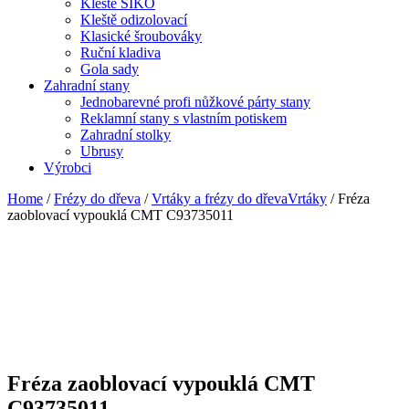
Kleště SIKO
Kleště odizolovací
Klasické šroubováky
Ruční kladiva
Gola sady
Zahradní stany
Jednobarevné profi nůžkové párty stany
Reklamní stany s vlastním potiskem
Zahradní stolky
Ubrusy
Výrobci
Home
/
Frézy do dřeva
/
Vrtáky a frézy do dřevaVrtáky
/ Fréza
zaoblovací vypouklá CMT C93735011
Fréza zaoblovací vypouklá CMT
C93735011