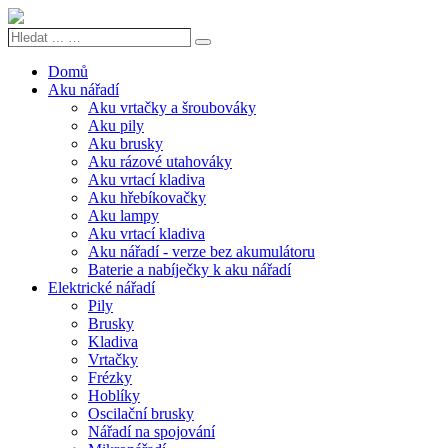
Hledat
Search
...
…
Domů
Aku nářadí
Aku vrtačky a šroubováky
Aku pily
Aku brusky
Aku rázové utahováky
Aku vrtací kladiva
Aku hřebíkovačky
Aku lampy
Aku vrtací kladiva
Aku nářadí - verze bez akumulátoru
Baterie a nabíječky k aku nářadí
Elektrické nářadí
Pily
Brusky
Kladiva
Vrtačky
Frézky
Hoblíky
Oscilační brusky
Nářadí na spojování