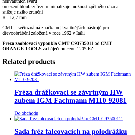
nekvalitních svárů
omezení hloubky řezu minimalizuje možnost zpětného rázu a
snižuje riziko zranění
R - 12,7 mm
CMT – světoznámá značka nejkvalitnějších nástrojů pro
dřevoobrábění založená v roce 1962 v Itálii
Fréza zaoblovací vypouklá CMT C93735011
od
CMT
ORANGE TOOLS
za báječnou cenu 1205 Kč
Related products
Fréza drážkovací se závrtným HW
zubem IGM Fachmann M110-92081
Do obchodu
Sada fréz falcovacích na polodrážku