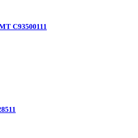
 CMT C93500111
28511