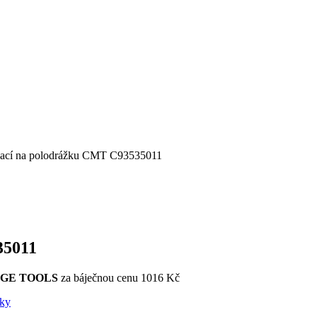
ovací na polodrážku CMT C93535011
35011
GE TOOLS
za báječnou cenu 1016 Kč
áky