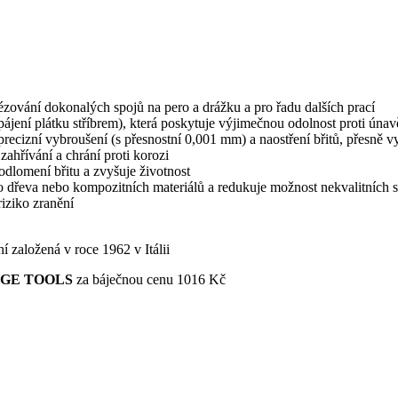
ézování dokonalých spojů na pero a drážku a pro řadu dalších prací
ipájení plátku stříbrem), která poskytuje výjimečnou odolnost proti únav
recizní vybroušení (s přesnostní 0,001 mm) a naostření břitů, přesně 
zahřívání a chrání proti korozi
odlomení břitu a zvyšuje životnost
rdého dřeva nebo kompozitních materiálů a redukuje možnost nekvalitních 
iziko zranění
 založená v roce 1962 v Itálii
GE TOOLS
za báječnou cenu 1016 Kč