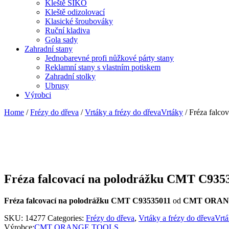
Kleště SIKO
Kleště odizolovací
Klasické šroubováky
Ruční kladiva
Gola sady
Zahradní stany
Jednobarevné profi nůžkové párty stany
Reklamní stany s vlastním potiskem
Zahradní stolky
Ubrusy
Výrobci
Home
/
Frézy do dřeva
/
Vrtáky a frézy do dřevaVrtáky
/ Fréza falc
Fréza falcovací na polodrážku CMT C935
Fréza falcovací na polodrážku CMT C93535011
od
CMT ORAN
SKU:
14277
Categories:
Frézy do dřeva
,
Vrtáky a frézy do dřevaVrt
Výrobce:
CMT ORANGE TOOLS