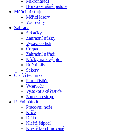
Mikronářadí
Horkovzdušné pistole
Měřící přístroje
Měřicí lasery
Vodováhy
Zahrada
Sekačky
Zahradní nůžky
Vysavače listí
Čerpadla
Zahradní nářadí
Nůžky na živý plot
Ruční pily
Sekery
Čistící technika
Parní čističe
Vysavače
Vysokotlaké čističe
Zametací stroje
Ruční nářadí
Pracovní nože
Klíče
Dláta
Kleště štípací
Kleště kombinované