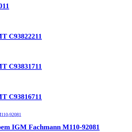
011
CMT C93822211
CMT C93831711
CMT C93816711
ubem IGM Fachmann M110-92081