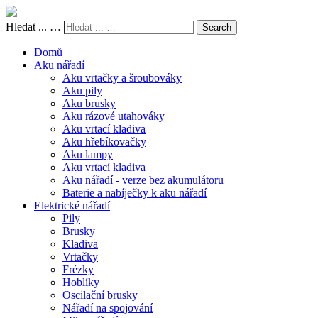
Hledat ... …
Search
Domů
Aku nářadí
Aku vrtačky a šroubováky
Aku pily
Aku brusky
Aku rázové utahováky
Aku vrtací kladiva
Aku hřebíkovačky
Aku lampy
Aku vrtací kladiva
Aku nářadí - verze bez akumulátoru
Baterie a nabíječky k aku nářadí
Elektrické nářadí
Pily
Brusky
Kladiva
Vrtačky
Frézky
Hoblíky
Oscilační brusky
Nářadí na spojování