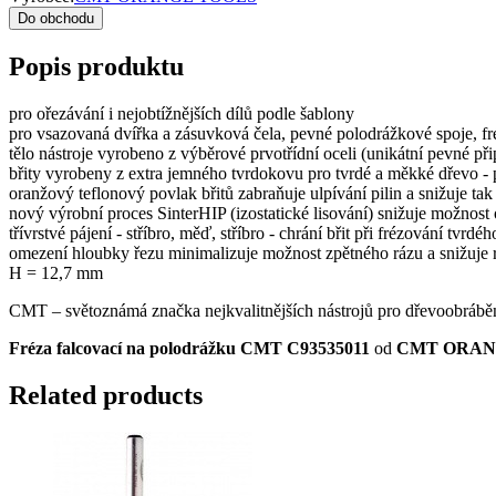
Do obchodu
Popis produktu
pro ořezávání i nejobtížnějších dílů podle šablony
pro vsazovaná dvířka a zásuvková čela, pevné polodrážkové spoje, fr
tělo nástroje vyrobeno z výběrové prvotřídní oceli (unikátní pevné př
břity vyrobeny z extra jemného tvrdokovu pro tvrdé a měkké dřevo - p
oranžový teflonový povlak břitů zabraňuje ulpívání pilin a snižuje tak 
nový výrobní proces SinterHIP (izostatické lisování) snižuje možnost 
třívrstvé pájení - stříbro, měď, stříbro - chrání břit při frézování tv
omezení hloubky řezu minimalizuje možnost zpětného rázu a snižuje r
H = 12,7 mm
CMT – světoznámá značka nejkvalitnějších nástrojů pro dřevoobrábění
Fréza falcovací na polodrážku CMT C93535011
od
CMT ORAN
Related products