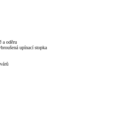
ě a oděru
vybroušená upínací stopka
svárů