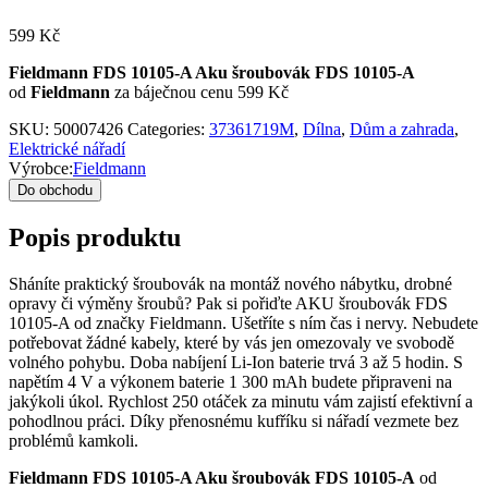
599
Kč
Fieldmann FDS 10105-A Aku šroubovák FDS 10105-A
od
Fieldmann
za báječnou cenu 599 Kč
SKU:
50007426
Categories:
37361719M
,
Dílna
,
Dům a zahrada
,
Elektrické nářadí
Výrobce:
Fieldmann
Do obchodu
Popis produktu
Sháníte praktický šroubovák na montáž nového nábytku, drobné
opravy či výměny šroubů? Pak si pořiďte AKU šroubovák FDS
10105-A od značky Fieldmann. Ušetříte s ním čas i nervy. Nebudete
potřebovat žádné kabely, které by vás jen omezovaly ve svobodě
volného pohybu. Doba nabíjení Li-Ion baterie trvá 3 až 5 hodin. S
napětím 4 V a výkonem baterie 1 300 mAh budete připraveni na
jakýkoli úkol. Rychlost 250 otáček za minutu vám zajistí efektivní a
pohodlnou práci. Díky přenosnému kufříku si nářadí vezmete bez
problémů kamkoli.
Fieldmann FDS 10105-A Aku šroubovák FDS 10105-A
od