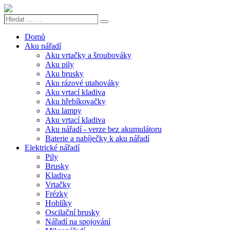
Hledat
Search
...
…
Domů
Aku nářadí
Aku vrtačky a šroubováky
Aku pily
Aku brusky
Aku rázové utahováky
Aku vrtací kladiva
Aku hřebíkovačky
Aku lampy
Aku vrtací kladiva
Aku nářadí - verze bez akumulátoru
Baterie a nabíječky k aku nářadí
Elektrické nářadí
Pily
Brusky
Kladiva
Vrtačky
Frézky
Hoblíky
Oscilační brusky
Nářadí na spojování