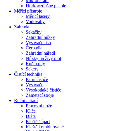
Mikronářadí
Horkovzdušné pistole
Měřící přístroje
Měřicí lasery
Vodováhy
Zahrada
Sekačky
Zahradní nůžky
Vysavače listí
Čerpadla
Zahradní nářadí
Nůžky na živý plot
Ruční pily
Sekery
Čistící technika
Parní čističe
Vysavače
Vysokotlaké čističe
Zametací stroje
Ruční nářadí
Pracovní nože
Klíče
Dláta
Kleště štípací
Kleště kombinované