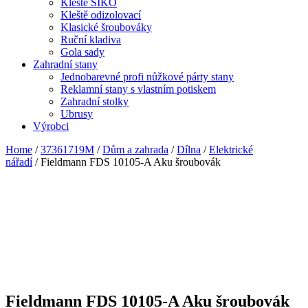
Kleště SIKO
Kleště odizolovací
Klasické šroubováky
Ruční kladiva
Gola sady
Zahradní stany
Jednobarevné profi nůžkové párty stany
Reklamní stany s vlastním potiskem
Zahradní stolky
Ubrusy
Výrobci
Home
/
37361719M
/
Dům a zahrada
/
Dílna
/
Elektrické
nářadí
/ Fieldmann FDS 10105-A Aku šroubovák
Fieldmann FDS 10105-A Aku šroubovák