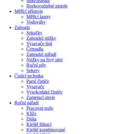
Mikronářadí
Horkovzdušné pistole
Měřící přístroje
Měřicí lasery
Vodováhy
Zahrada
Sekačky
Zahradní nůžky
Vysavače listí
Čerpadla
Zahradní nářadí
Nůžky na živý plot
Ruční pily
Sekery
Čistící technika
Parní čističe
Vysavače
Vysokotlaké čističe
Zametací stroje
Ruční nářadí
Pracovní nože
Klíče
Dláta
Kleště štípací
Kleště kombinované