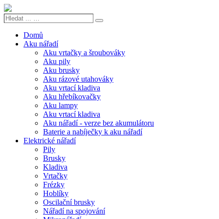
Hledat
Search
...
…
Domů
Aku nářadí
Aku vrtačky a šroubováky
Aku pily
Aku brusky
Aku rázové utahováky
Aku vrtací kladiva
Aku hřebíkovačky
Aku lampy
Aku vrtací kladiva
Aku nářadí - verze bez akumulátoru
Baterie a nabíječky k aku nářadí
Elektrické nářadí
Pily
Brusky
Kladiva
Vrtačky
Frézky
Hoblíky
Oscilační brusky
Nářadí na spojování