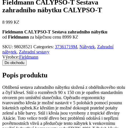
Fieldmann CALYPSO-T Sestava
zahradního nábytku CALYPSO-T
8 999
Kč
Fieldmann CALYPSO-T Sestava zahradního nábytku
od
Fieldmann
za báječnou cenu 8999 Kč
SKU:
98028521
Categories:
37361719M
,
Nábytek
,
Zahradní
nábytek
,
Zahradní sestavy
Výrobce:
Fieldmann
Do obchodu
Popis produktu
Oblíbená sestava zahradního nábytku složená z obdélníkového stolu
a čtyř křesel. Stůl o rozměrech 90 x 150 cm je opatřen standardním
otvorem pro umístění slunečníku. Opěradlo ergonomicky
tvarovaného křesla je možné nastavit v 5 polohách pomocí posunu
loketních opěrek.Ke křeslům je možné dokoupit pratelné potahy
zelené a bíle barvy. Stůl i křesla jsou vyrobeny z tropické dřeviny
Akácie. Toto velice tvrdé dřevo bez problémů odolává i nepřízni
povětrnostních vlivů a předurčuje tento nábytek k venkovnímu