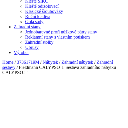
Kleště SIKO
Kleště odizolovací
Klasické šroubováky
Ruční kladiva
Gola sady
Zahradní stany
Jednobarevné profi nůžkové párty stany
Reklamní stany s vlastním potiskem
Zahradní stolky
Ubrusy
Výrobci
Home
/
37361719M
/
Nábytek
/
Zahradní nábytek
/
Zahradní
sestavy
/ Fieldmann CALYPSO-T Sestava zahradního nábytku
CALYPSO-T