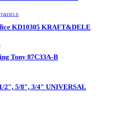
m hadice KD10305 KRAFT&DELE
King Tony 87C33A-B
/2", 5/8", 3/4" UNIVERSAL