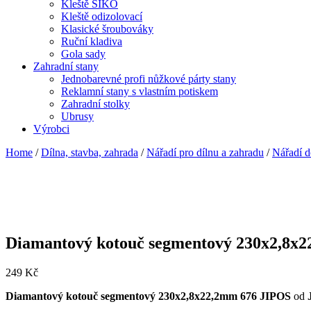
Kleště SIKO
Kleště odizolovací
Klasické šroubováky
Ruční kladiva
Gola sady
Zahradní stany
Jednobarevné profi nůžkové párty stany
Reklamní stany s vlastním potiskem
Zahradní stolky
Ubrusy
Výrobci
Home
/
Dílna, stavba, zahrada
/
Nářadí pro dílnu a zahradu
/
Nářadí d
Diamantový kotouč segmentový 230x2,8x
249
Kč
Diamantový kotouč segmentový 230x2,8x22,2mm 676 JIPOS
od