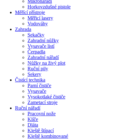
Mikronářadí
Horkovzdušné pistole
Měřící přístroje
Měřicí lasery
Vodováhy
Zahrada
Sekačky
Zahradní nůžky
Vysavače listí
Čerpadla
Zahradní nářadí
Nůžky na živý plot
Ruční pily
Sekery
Čistící technika
Parní čističe
Vysavače
Vysokotlaké čističe
Zametací stroje
Ruční nářadí
Pracovní nože
Klíče
Dláta
Kleště štípací
Kleště kombinované