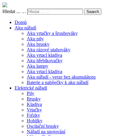
Hledat ... …
Search
Domů
Aku nářadí
Aku vrtačky a šroubováky
Aku pily
Aku brusky
Aku rázové utahováky
Aku vrtací kladiva
Aku hřebíkovačky
Aku lampy
Aku vrtací kladiva
Aku nářadí - verze bez akumulátoru
Baterie a nabíječky k aku nářadí
Elektrické nářadí
Pily
Brusky
Kladiva
Vrtačky
Frézky
Hoblíky
Oscilační brusky
Nářadí na spojování