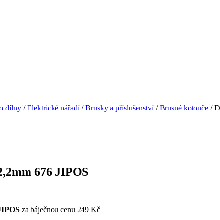
o dílny
/
Elektrické nářadí
/
Brusky a příslušenství
/
Brusné kotouče
/ D
22,2mm 676 JIPOS
JIPOS
za báječnou cenu 249 Kč