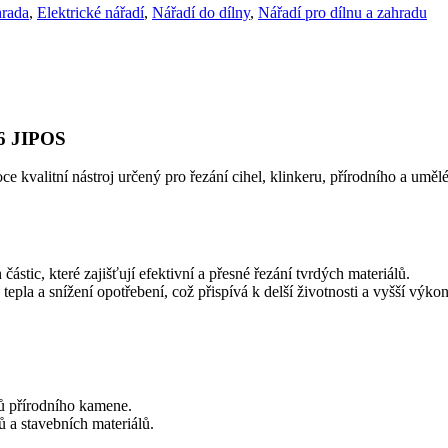
hrada
,
Elektrické nářadí
,
Nářadí do dílny
,
Nářadí pro dílnu a zahradu
6 JIPOS
alitní nástroj určený pro řezání cihel, klinkeru, přírodního a umělé
stic, které zajišťují efektivní a přesné řezání tvrdých materiálů.
epla a snížení opotřebení, což přispívá k delší životnosti a vyšší výko
ů přírodního kamene.
ů a stavebních materiálů.