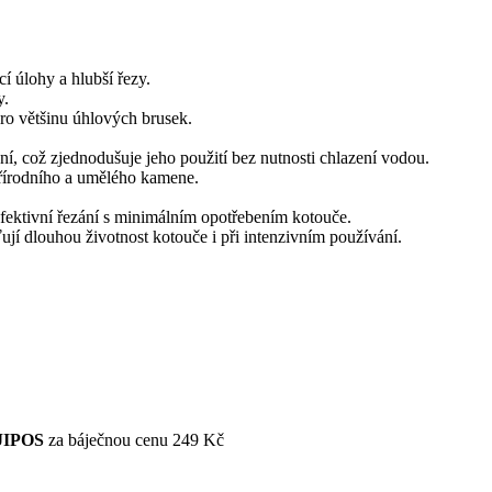
í úlohy a hlubší řezy.
y.
pro většinu úhlových brusek.
ní, což zjednodušuje jeho použití bez nutnosti chlazení vodou.
 přírodního a umělého kamene.
 efektivní řezání s minimálním opotřebením kotouče.
ťují dlouhou životnost kotouče i při intenzivním používání.
JIPOS
za báječnou cenu 249 Kč