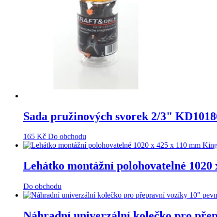
Sada pružinových svorek 2/3" KD1
165
Kč
Do obchodu
Lehátko montážní polohovatelné 1020
Do obchodu
Náhradní univerzální kolečko pro p