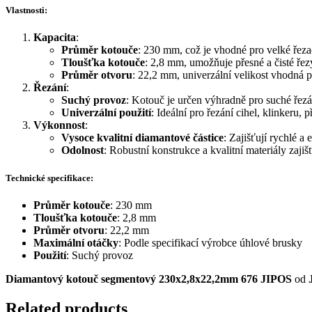
Vlastnosti:
Kapacita
:
Průměr kotouče
: 230 mm, což je vhodné pro velké řezac
Tloušťka kotouče
: 2,8 mm, umožňuje přesné a čisté řez
Průměr otvoru
: 22,2 mm, univerzální velikost vhodná 
Řezání
:
Suchý provoz
: Kotouč je určen výhradně pro suché řezá
Univerzální použití
: Ideální pro řezání cihel, klinkeru,
Výkonnost
:
Vysoce kvalitní diamantové částice
: Zajišťují rychlé a
Odolnost
: Robustní konstrukce a kvalitní materiály zajiš
Technické specifikace:
Průměr kotouče
: 230 mm
Tloušťka kotouče
: 2,8 mm
Průměr otvoru
: 22,2 mm
Maximální otáčky
: Podle specifikací výrobce úhlové brusky
Použití
: Suchý provoz
Diamantový kotouč segmentový 230x2,8x22,2mm 676 JIPOS
od
Related products