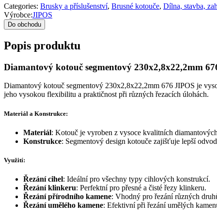
Categories:
Brusky a příslušenství
,
Brusné kotouče
,
Dílna, stavba, za
Výrobce:
JIPOS
Do obchodu
Popis produktu
Diamantový kotouč segmentový 230x2,8x22,2mm 67
Diamantový kotouč segmentový 230x2,8x22,2mm 676 JIPOS je vysoce kv
jeho vysokou flexibilitu a praktičnost při různých řezacích úlohách.
Materiál a Konstrukce:
Materiál
: Kotouč je vyroben z vysoce kvalitních diamantových čá
Konstrukce
: Segmentový design kotouče zajišťuje lepší odvod t
Využití:
Řezání cihel
: Ideální pro všechny typy cihlových konstrukcí.
Řezání klinkeru
: Perfektní pro přesné a čisté řezy klinkeru.
Řezání přírodního kamene
: Vhodný pro řezání různých druh
Řezání umělého kamene
: Efektivní při řezání umělých kamen