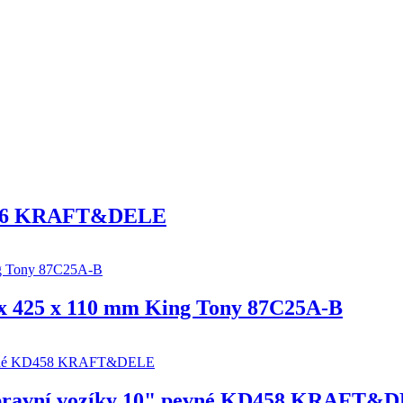
0186 KRAFT&DELE
 x 425 x 110 mm King Tony 87C25A-B
řepravní vozíky 10" pevné KD458 KRAFT&