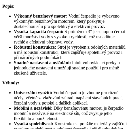
Popis:
Výkonný benzínový motor:
Vodní čerpadlo je vybaveno
výkonným benzínovým motorem, který poskytuje
dostatečnou sílu pro spolehlivý a efektivní provoz.
Vysoká kapacita čerpání:
S průměrem 3" je schopno čerpat
větší množství vody s vysokou rychlostí, což usnadňuje
rychlé a efektivní přepravu vody.
Robustní konstrukce:
Stroj je vyroben z odolných materiálů
a má robustní konstrukci, která zajišťuje spolehlivý provoz i
při náročných podmínkách.
Snadné nastavení a ovládání:
Intuitivní ovládací prvky a
jednoduché nastavení umožňují snadné použití i pro méně
zkušené uživatele.
Výhody:
Univerzální využití:
Vodní čerpadlo je vhodné pro různé
účely, včetně zavlažování zahrad, napájení stavebních prací,
čerpání vody z potoků a dalších aplikací.
Mobilní a nezávislé:
Díky benzínovému motoru je čerpadlo
mobilní a nezávislé na elektrické síti, což zvyšuje jeho
flexibilitu a použitelnost.
Vysoká spolehlivost:
Konstrukce a použité materiály zajišťují
vysokou spolehlivost a odolnost čerpadla i při dlouhodobém