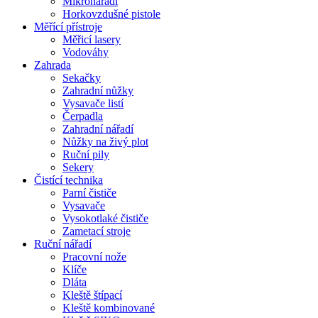
Mikronářadí
Horkovzdušné pistole
Měřící přístroje
Měřicí lasery
Vodováhy
Zahrada
Sekačky
Zahradní nůžky
Vysavače listí
Čerpadla
Zahradní nářadí
Nůžky na živý plot
Ruční pily
Sekery
Čistící technika
Parní čističe
Vysavače
Vysokotlaké čističe
Zametací stroje
Ruční nářadí
Pracovní nože
Klíče
Dláta
Kleště štípací
Kleště kombinované