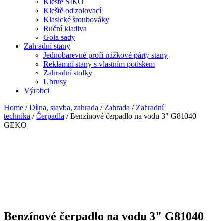
Kleště SIKO
Kleště odizolovací
Klasické šroubováky
Ruční kladiva
Gola sady
Zahradní stany
Jednobarevné profi nůžkové párty stany
Reklamní stany s vlastním potiskem
Zahradní stolky
Ubrusy
Výrobci
Home
/
Dílna, stavba, zahrada
/
Zahrada
/
Zahradní
technika
/
Čerpadla
/ Benzínové čerpadlo na vodu 3" G81040
GEKO
Benzínové čerpadlo na vodu 3" G81040