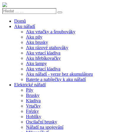
Hledat
Search
...
…
Domů
Aku nářadí
Aku vrtačky a šroubováky
Aku pily
Aku brusky
Aku rázové utahováky
Aku vrtací kladiva
Aku hřebíkovačky
Aku lampy
Aku vrtací kladiva
Aku nářadí - verze bez akumulátoru
Baterie a nabíječky k aku nářadí
Elektrické nářadí
Pily
Brusky
Kladiva
Vrtačky
Frézky
Hoblíky
Oscilační brusky
Nářadí na spojování