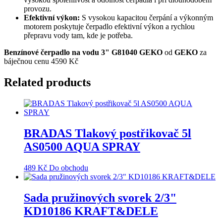
provozu.
Efektivní výkon:
S vysokou kapacitou čerpání a výkonným
motorem poskytuje čerpadlo efektivní výkon a rychlou
přepravu vody tam, kde je potřeba.
Benzínové čerpadlo na vodu 3" G81040 GEKO
od
GEKO
za
báječnou cenu 4590 Kč
Related products
BRADAS Tlakový postřikovač 5l
AS0500 AQUA SPRAY
489
Kč
Do obchodu
Sada pružinových svorek 2/3"
KD10186 KRAFT&DELE