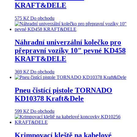
KRAFT&DELE
575
Kč
Do obchodu
Náhradní univerzální kolečko pro
přepravní vozíky 10" pevné KD458
KRAFT&DELE
369
Kč
Do obchodu
Pneu čistící pistole TORNADO
KD10378 Kraft&Dele
599
Kč
Do obchodu
Krimpovací kleště na kabelové