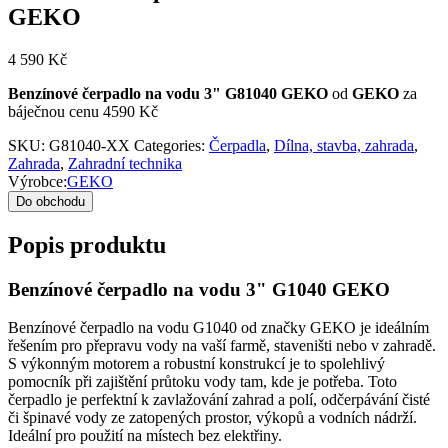
GEKO
4 590
Kč
Benzínové čerpadlo na vodu 3" G81040 GEKO
od
GEKO
za
báječnou cenu 4590 Kč
SKU:
G81040-XX
Categories:
Čerpadla
,
Dílna, stavba, zahrada
,
Zahrada
,
Zahradní technika
Výrobce:
GEKO
Do obchodu
Popis produktu
Benzínové čerpadlo na vodu 3" G1040 GEKO
Benzínové čerpadlo na vodu G1040 od značky GEKO je ideálním
řešením pro přepravu vody na vaší farmě, staveništi nebo v zahradě.
S výkonným motorem a robustní konstrukcí je to spolehlivý
pomocník při zajištění průtoku vody tam, kde je potřeba. Toto
čerpadlo je perfektní k zavlažování zahrad a polí, odčerpávání čisté
či špinavé vody ze zatopených prostor, výkopů a vodních nádrží.
Ideální pro použití na místech bez elektřiny.