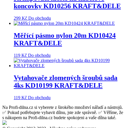
koncovky KD10256 KRAFT&DELE
299
Kč
Do obchodu
Měřící pásmo nylon 20m KD10424
KRAFT&DELE
119
Kč
Do obchodu
Vytahovače zlomených šroubů sada
4ks KD10199 KRAFT&DELE
119
Kč
Do obchodu
Na Profi-dilna.cz si vyberete z širokého množství nářadí a nástrojů.
✅ Pokud potřebujete vybavit dílnu, jste zde správně. ✅ Věříme, že
s nákupem na Profi-dilna.cz budete spokojeni a vaše dílna také.