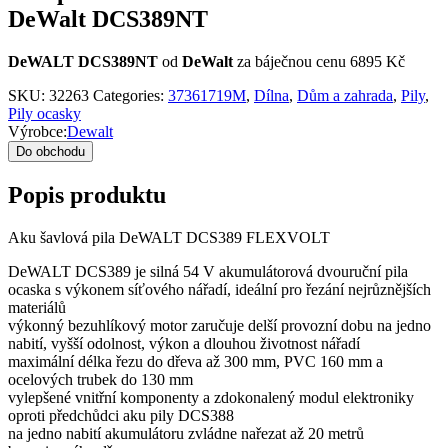
DeWalt DCS389NT
DeWALT DCS389NT
od
DeWalt
za báječnou cenu 6895 Kč
SKU:
32263
Categories:
37361719M
,
Dílna
,
Dům a zahrada
,
Pily
,
Pily ocasky
Výrobce:
Dewalt
Do obchodu
Popis produktu
Aku šavlová pila DeWALT DCS389 FLEXVOLT
DeWALT DCS389 je silná 54 V akumulátorová dvouruční pila
ocaska s výkonem síťového nářadí, ideální pro řezání nejrůznějších
materiálů
výkonný bezuhlíkový motor zaručuje delší provozní dobu na jedno
nabití, vyšší odolnost, výkon a dlouhou životnost nářadí
maximální délka řezu do dřeva až 300 mm, PVC 160 mm a
ocelových trubek do 130 mm
vylepšené vnitřní komponenty a zdokonalený modul elektroniky
oproti předchůdci aku pily DCS388
na jedno nabití akumulátoru zvládne nařezat až 20 metrů