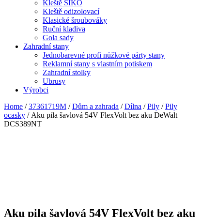
Kleště SIKO
Kleště odizolovací
Klasické šroubováky
Ruční kladiva
Gola sady
Zahradní stany
Jednobarevné profi nůžkové párty stany
Reklamní stany s vlastním potiskem
Zahradní stolky
Ubrusy
Výrobci
Home
/
37361719M
/
Dům a zahrada
/
Dílna
/
Pily
/
Pily
ocasky
/ Aku pila šavlová 54V FlexVolt bez aku DeWalt
DCS389NT
Aku pila šavlová 54V FlexVolt bez aku