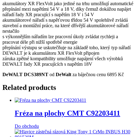
akumulátory XR FlexVolt jako jediné na trhu umožňují automatické
přepínání mezi napětími 54 V a 18 V, díky čemuž dokážou napájet
nářadí řady XR pracující s napětím 18 V i 54 V
akumulátorové nářadí s napěťovou třídou 54 V spolehlivě zvládá
stavební a montážní práce, na které dřívější akumulátorové nářadí
nestačilo
s výkonnějším nářadím lze pracovní úkoly zvládat rychleji a
pracovat déle při nižší spotřebě energie
přepínání výstupu se uskutečňuje na základě toho, který typ nářadí
DEWALT je k akumulátoru XR FlexVolt připojen
záruka zpětné kompatibility umožňuje napájení všech výrobků
DEWALT řady XR pracujících s napětím 18V
DeWALT DCS389NT
od
DeWalt
za báječnou cenu 6895 Kč
Related products
Fréza na plochy CMT C92203411
Do obchodu