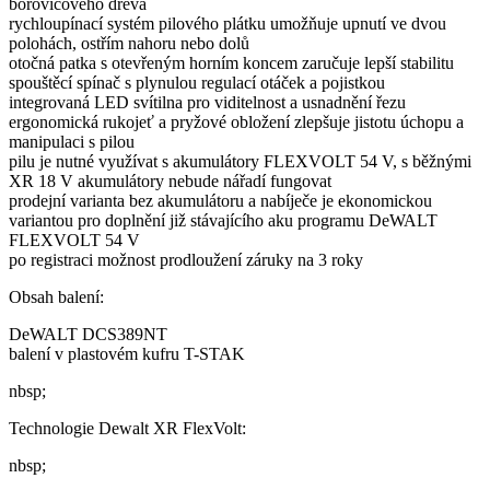
borovicového dřeva
rychloupínací systém pilového plátku umožňuje upnutí ve dvou
polohách, ostřím nahoru nebo dolů
otočná patka s otevřeným horním koncem zaručuje lepší stabilitu
spouštěcí spínač s plynulou regulací otáček a pojistkou
integrovaná LED svítilna pro viditelnost a usnadnění řezu
ergonomická rukojeť a pryžové obložení zlepšuje jistotu úchopu a
manipulaci s pilou
pilu je nutné využívat s akumulátory FLEXVOLT 54 V, s běžnými
XR 18 V akumulátory nebude nářadí fungovat
prodejní varianta bez akumulátoru a nabíječe je ekonomickou
variantou pro doplnění již stávajícího aku programu DeWALT
FLEXVOLT 54 V
po registraci možnost prodloužení záruky na 3 roky
Obsah balení:
DeWALT DCS389NT
balení v plastovém kufru T-STAK
nbsp;
Technologie Dewalt XR FlexVolt:
nbsp;