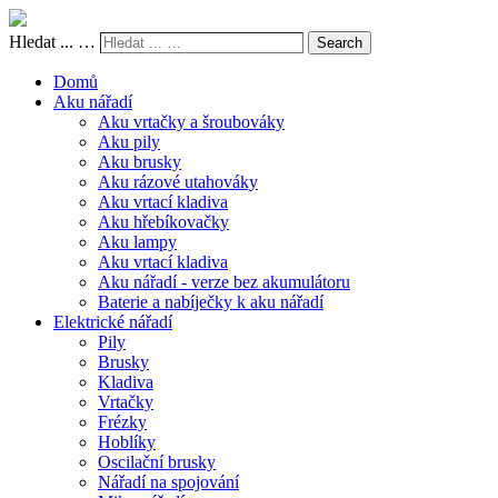
Hledat ... …
Search
Domů
Aku nářadí
Aku vrtačky a šroubováky
Aku pily
Aku brusky
Aku rázové utahováky
Aku vrtací kladiva
Aku hřebíkovačky
Aku lampy
Aku vrtací kladiva
Aku nářadí - verze bez akumulátoru
Baterie a nabíječky k aku nářadí
Elektrické nářadí
Pily
Brusky
Kladiva
Vrtačky
Frézky
Hoblíky
Oscilační brusky
Nářadí na spojování