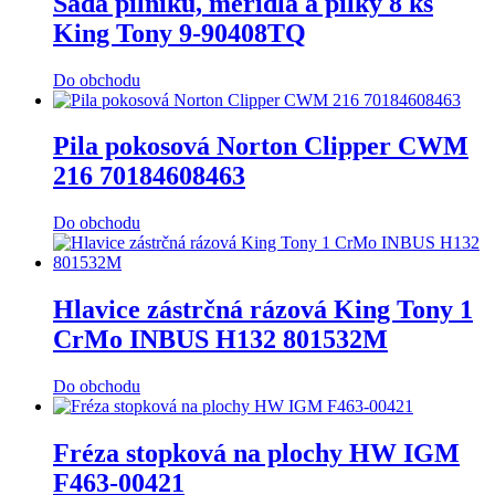
Sada pilníků, meřidla a pilky 8 ks
King Tony 9-90408TQ
Do obchodu
Pila pokosová Norton Clipper CWM
216 70184608463
Do obchodu
Hlavice zástrčná rázová King Tony 1
CrMo INBUS H132 801532M
Do obchodu
Fréza stopková na plochy HW IGM
F463-00421