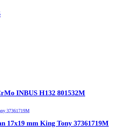
S
1 CrMo INBUS H132 801532M
hran 17x19 mm King Tony 37361719M