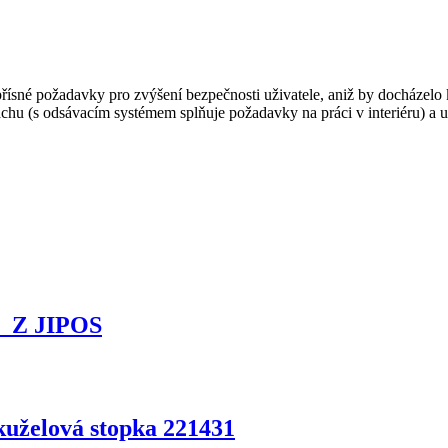
 přísné požadavky pro zvýšení bezpečnosti uživatele, aniž by docháze
hu (s odsávacím systémem splňuje požadavky na práci v interiéru) a uni
34_Z JIPOS
kuželová stopka 221431