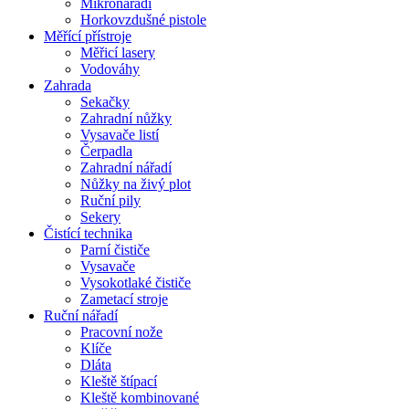
Mikronářadí
Horkovzdušné pistole
Měřící přístroje
Měřicí lasery
Vodováhy
Zahrada
Sekačky
Zahradní nůžky
Vysavače listí
Čerpadla
Zahradní nářadí
Nůžky na živý plot
Ruční pily
Sekery
Čistící technika
Parní čističe
Vysavače
Vysokotlaké čističe
Zametací stroje
Ruční nářadí
Pracovní nože
Klíče
Dláta
Kleště štípací
Kleště kombinované