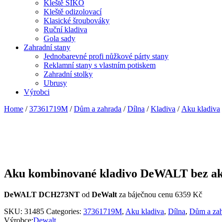
Kleště SIKO
Kleště odizolovací
Klasické šroubováky
Ruční kladiva
Gola sady
Zahradní stany
Jednobarevné profi nůžkové párty stany
Reklamní stany s vlastním potiskem
Zahradní stolky
Ubrusy
Výrobci
Home
/
37361719M
/
Dům a zahrada
/
Dílna
/
Kladiva
/
Aku kladiva
Aku kombinované kladivo DeWALT bez 
DeWALT DCH273NT
od
DeWalt
za báječnou cenu 6359 Kč
SKU:
31485
Categories:
37361719M
,
Aku kladiva
,
Dílna
,
Dům a za
Výrobce:
Dewalt