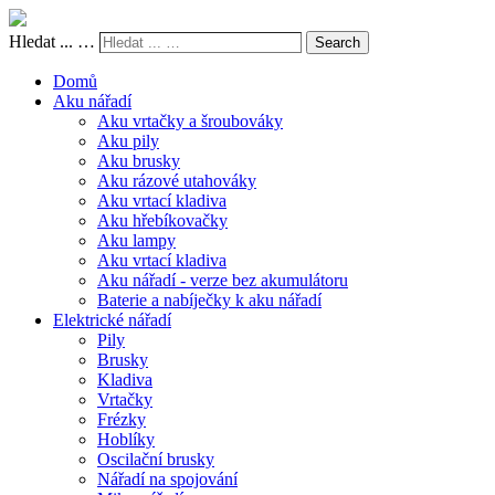
Hledat ... …
Search
Domů
Aku nářadí
Aku vrtačky a šroubováky
Aku pily
Aku brusky
Aku rázové utahováky
Aku vrtací kladiva
Aku hřebíkovačky
Aku lampy
Aku vrtací kladiva
Aku nářadí - verze bez akumulátoru
Baterie a nabíječky k aku nářadí
Elektrické nářadí
Pily
Brusky
Kladiva
Vrtačky
Frézky
Hoblíky
Oscilační brusky
Nářadí na spojování