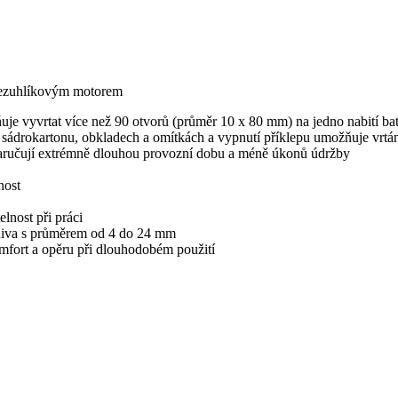
ezuhlíkovým motorem
uje vyvrtat více než 90 otvorů (průměr 10 x 80 mm) na jedno nabití bat
v sádrokartonu, obkladech a omítkách a vypnutí příklepu umožňuje vrt
 zaručují extrémně dlouhou provozní dobu a méně úkonů údržby
nost
lnost při práci
 zdiva s průměrem od 4 do 24 mm
mfort a opěru při dlouhodobém použití