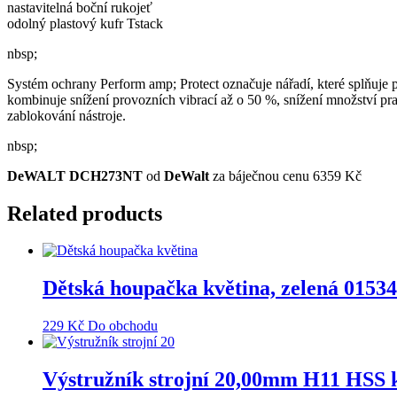
nastavitelná boční rukojeť
odolný plastový kufr Tstack
nbsp;
Systém ochrany Perform amp; Protect označuje nářadí, které splňuje
kombinuje snížení provozních vibrací až o 50 %, snížení množství prac
zablokování nástroje.
nbsp;
DeWALT DCH273NT
od
DeWalt
za báječnou cenu 6359 Kč
Related products
Dětská houpačka květina, zelená 015
229
Kč
Do obchodu
Výstružník strojní 20,00mm H11 HSS 