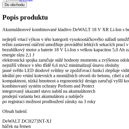
Do obchodu
Popis produktu
Akumulátorové kombinované kladivo DeWALT 18 V XR Li-Ion s b
nejlepší vrtací výkon v této kategorii vysokootáčkového nářadí umožň
režim zastavení otáčení umožňuje provádění lehkých sekacích prací 
bezuhlíkový motor a baterie 18 V Li-Ion s velkou kapacitou 5,0 Ah
energie rázu 2,1 J
elektronická spojka zaručuje stálé hodnoty momentu a zvýšenou odol
nejnižší vibrace v této třídě 6,6 m/s2 minimalizují únavu obsluhy
jasné světlo LED diodové svítilny se zpožďovací funkcí zlepšuje vidite
ideální pro vrtání kotevních a montážních otvorů do betonu, cihel a
kompaktnost, nízká hmotnost a ergonomický design zaručují vyšší ko
kombinovaný systém ochrany Perform and Protect
integrovaný ukazatel stavu nabití na akumulátorech
prodejní varianta bez akumulátoru a nabíječe
po registraci možnost prodloužení záruky na 3 roky
Obsah balení:
DeWALT DCH273NT-XJ
háček na řemen