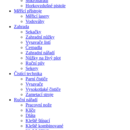
Mikronářadí
Horkovzdušné pistole
Měřící přístroje
Měřicí lasery
Vodováhy
Zahrada
Sekačky
Zahradní nůžky
Vysavače listí
Čerpadla
Zahradní nářadí
Nůžky na živý plot
Ruční pily
Sekery
Čistící technika
Parní čističe
Vysavače
Vysokotlaké čističe
Zametací stroje
Ruční nářadí
Pracovní nože
Klíče
Dláta
Kleště štípací
Kleště kombinované