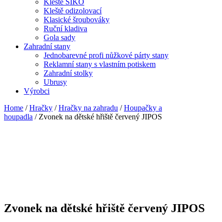
Kleště SIKO
Kleště odizolovací
Klasické šroubováky
Ruční kladiva
Gola sady
Zahradní stany
Jednobarevné profi nůžkové párty stany
Reklamní stany s vlastním potiskem
Zahradní stolky
Ubrusy
Výrobci
Home
/
Hračky
/
Hračky na zahradu
/
Houpačky a
houpadla
/ Zvonek na dětské hřiště červený JIPOS
Zvonek na dětské hřiště červený JIPOS