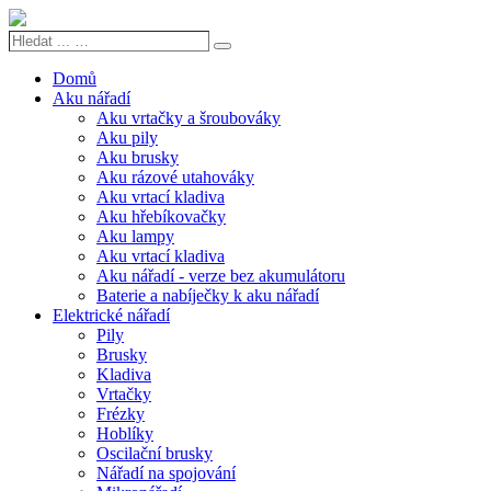
Hledat
Search
...
…
Domů
Aku nářadí
Aku vrtačky a šroubováky
Aku pily
Aku brusky
Aku rázové utahováky
Aku vrtací kladiva
Aku hřebíkovačky
Aku lampy
Aku vrtací kladiva
Aku nářadí - verze bez akumulátoru
Baterie a nabíječky k aku nářadí
Elektrické nářadí
Pily
Brusky
Kladiva
Vrtačky
Frézky
Hoblíky
Oscilační brusky
Nářadí na spojování