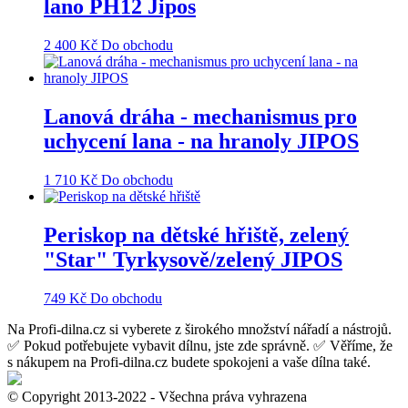
lano PH12 Jipos
2 400
Kč
Do obchodu
Lanová dráha - mechanismus pro
uchycení lana - na hranoly JIPOS
1 710
Kč
Do obchodu
Periskop na dětské hřiště, zelený
"Star" Tyrkysově/zelený JIPOS
749
Kč
Do obchodu
Na Profi-dilna.cz si vyberete z širokého množství nářadí a nástrojů.
✅ Pokud potřebujete vybavit dílnu, jste zde správně. ✅ Věříme, že
s nákupem na Profi-dilna.cz budete spokojeni a vaše dílna také.
© Copyright 2013-2022 - Všechna práva vyhrazena