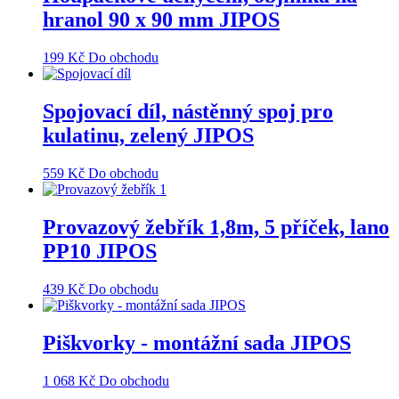
hranol 90 x 90 mm JIPOS
199
Kč
Do obchodu
Spojovací díl, nástěnný spoj pro
kulatinu, zelený JIPOS
559
Kč
Do obchodu
Provazový žebřík 1,8m, 5 příček, lano
PP10 JIPOS
439
Kč
Do obchodu
Piškvorky - montážní sada JIPOS
1 068
Kč
Do obchodu