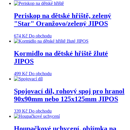
Periskop na dětské hřiště, zelený
"Star" Oranžovo/zelený JIPOS
674
Kč
Do obchodu
Kormidlo na dětské hřiště žluté
JIPOS
499
Kč
Do obchodu
Spojovací díl, rohový spoj pro hranol
90x90mm nebo 125x125mm JIPOS
339
Kč
Do obchodu
Houpačkové uchycení, objímka na