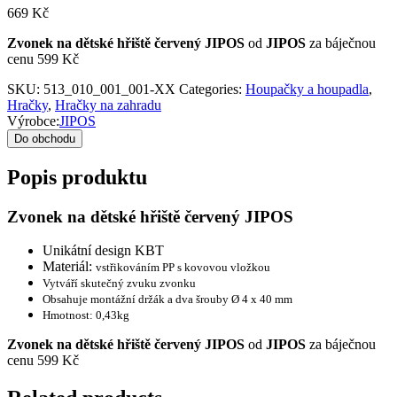
669
Kč
Zvonek na dětské hřiště červený JIPOS
od
JIPOS
za báječnou
cenu 599 Kč
SKU:
513_010_001_001-XX
Categories:
Houpačky a houpadla
,
Hračky
,
Hračky na zahradu
Výrobce:
JIPOS
Do obchodu
Popis produktu
Zvonek na dětské hřiště červený JIPOS
Unikátní design KBT
Materiál:
vstřikováním PP s kovovou vložkou
Vytváří skutečný zvuku zvonku
Obsahuje montážní držák a dva šrouby Ø 4 x 40 mm
Hmotnost: 0,43kg
Zvonek na dětské hřiště červený JIPOS
od
JIPOS
za báječnou
cenu 599 Kč