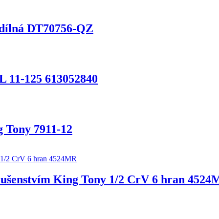
5 dílná DT70756-QZ
L 11-125 613052840
g Tony 7911-12
íslušenstvím King Tony 1/2 CrV 6 hran 452