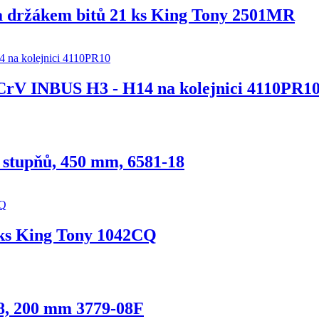
4 a držákem bitů 21 ks King Tony 2501MR
 CrV INBUS H3 - H14 na kolejnici 4110PR1
0 stupňů, 450 mm, 6581-18
 ks King Tony 1042CQ
/8, 200 mm 3779-08F