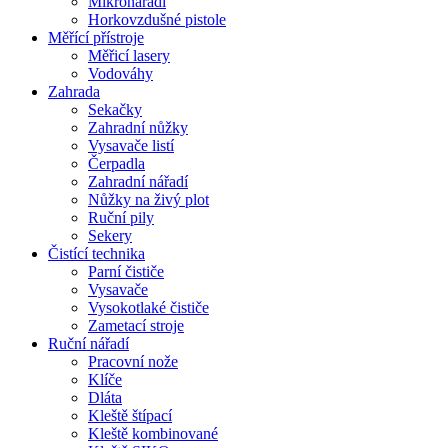
Mikronářadí
Horkovzdušné pistole
Měřící přístroje
Měřicí lasery
Vodováhy
Zahrada
Sekačky
Zahradní nůžky
Vysavače listí
Čerpadla
Zahradní nářadí
Nůžky na živý plot
Ruční pily
Sekery
Čistící technika
Parní čističe
Vysavače
Vysokotlaké čističe
Zametací stroje
Ruční nářadí
Pracovní nože
Klíče
Dláta
Kleště štípací
Kleště kombinované