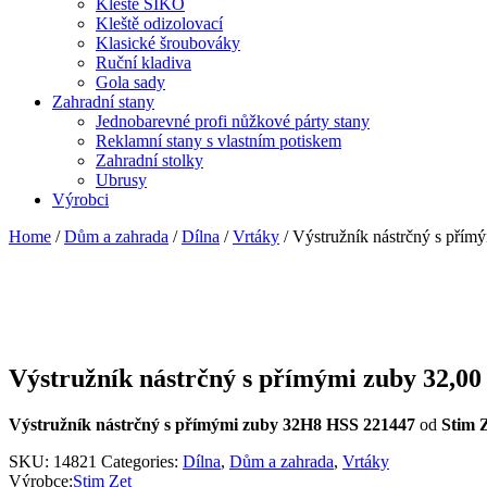
Kleště SIKO
Kleště odizolovací
Klasické šroubováky
Ruční kladiva
Gola sady
Zahradní stany
Jednobarevné profi nůžkové párty stany
Reklamní stany s vlastním potiskem
Zahradní stolky
Ubrusy
Výrobci
Home
/
Dům a zahrada
/
Dílna
/
Vrtáky
/ Výstružník nástrčný s pří
Výstružník nástrčný s přímými zuby 32,0
Výstružník nástrčný s přímými zuby 32H8 HSS 221447
od
Stim 
SKU:
14821
Categories:
Dílna
,
Dům a zahrada
,
Vrtáky
Výrobce:
Stim Zet