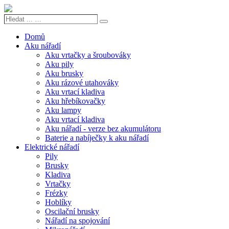
Hledat
Search
...
…
Domů
Aku nářadí
Aku vrtačky a šroubováky
Aku pily
Aku brusky
Aku rázové utahováky
Aku vrtací kladiva
Aku hřebíkovačky
Aku lampy
Aku vrtací kladiva
Aku nářadí - verze bez akumulátoru
Baterie a nabíječky k aku nářadí
Elektrické nářadí
Pily
Brusky
Kladiva
Vrtačky
Frézky
Hoblíky
Oscilační brusky
Nářadí na spojování