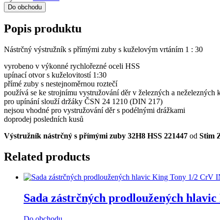
Do obchodu
Popis produktu
Nástrčný výstružník s přímými zuby s kuželovým vrtáním 1 : 30
vyrobeno v výkonné rychlořezné oceli HSS
upínací otvor s kuželovitostí 1:30
přímé zuby s nestejnoměrnou roztečí
používá se ke strojnímu vystružování děr v železných a neželezných ko
pro upínání slouží držáky ČSN 24 1210 (DIN 217)
nejsou vhodné pro vystružování děr s podélnými drážkami
doprodej posledních kusů
Výstružník nástrčný s přímými zuby 32H8 HSS 221447
od
Stim 
Related products
Sada zástrčných prodloužených hlavic
Do obchodu