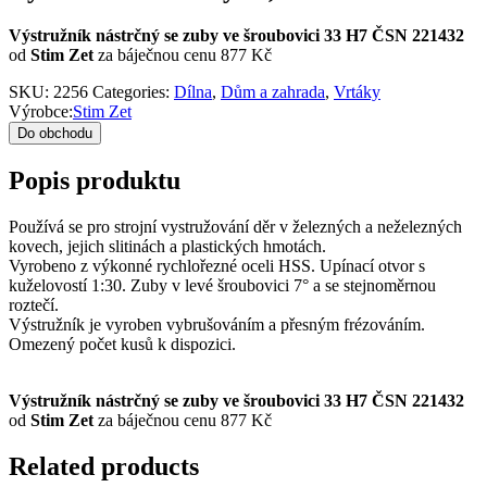
Výstružník nástrčný se zuby ve šroubovici 33 H7 ČSN 221432
od
Stim Zet
za báječnou cenu 877 Kč
SKU:
2256
Categories:
Dílna
,
Dům a zahrada
,
Vrtáky
Výrobce:
Stim Zet
Do obchodu
Popis produktu
Používá se pro strojní vystružování děr v železných a neželezných
kovech, jejich slitinách a plastických hmotách.
Vyrobeno z výkonné rychlořezné oceli HSS. Upínací otvor s
kuželovostí 1:30. Zuby v levé šroubovici 7° a se stejnoměrnou
roztečí.
Výstružník je vyroben vybrušováním a přesným frézováním.
Omezený počet kusů k dispozici.
Výstružník nástrčný se zuby ve šroubovici 33 H7 ČSN 221432
od
Stim Zet
za báječnou cenu 877 Kč
Related products