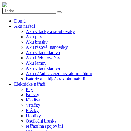
Hledat
Search
...
…
Domů
Aku nářadí
Aku vrtačky a šroubováky
Aku pily
Aku brusky
Aku rázové utahováky
Aku vrtací kladiva
Aku hřebíkovačky
Aku lampy
Aku vrtací kladiva
Aku nářadí - verze bez akumulátoru
Baterie a nabíječky k aku nářadí
Elektrické nářadí
Pily
Brusky
Kladiva
Vrtačky
Frézky
Hoblíky
Oscilační brusky
Nářadí na spojování