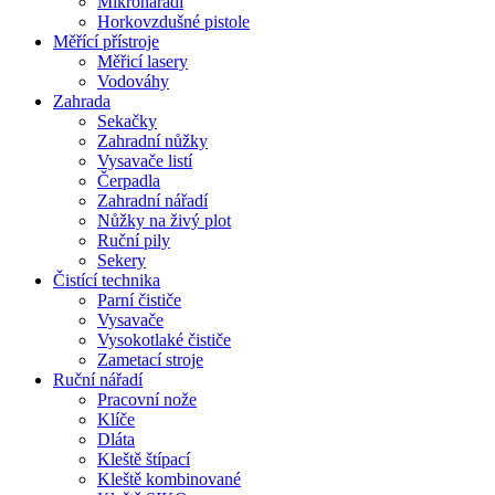
Mikronářadí
Horkovzdušné pistole
Měřící přístroje
Měřicí lasery
Vodováhy
Zahrada
Sekačky
Zahradní nůžky
Vysavače listí
Čerpadla
Zahradní nářadí
Nůžky na živý plot
Ruční pily
Sekery
Čistící technika
Parní čističe
Vysavače
Vysokotlaké čističe
Zametací stroje
Ruční nářadí
Pracovní nože
Klíče
Dláta
Kleště štípací
Kleště kombinované