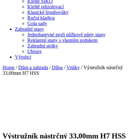
Kleště SIKO
Kleště odizolovací
Klasické šroubováky
Ruční kladiva
Gola sady
Zahradní stany
Jednobarevné profi nůžkové párty stany
Reklamní stany s vlastním potiskem
Zahradní stolky
Ubrusy
Výrobci
Home
/
Dům a zahrada
/
Dílna
/
Vrtáky
/ Výstružník nástrčný
33,00mm H7 HSS
Výstružník nástrčný 33,00mm H7 HSS