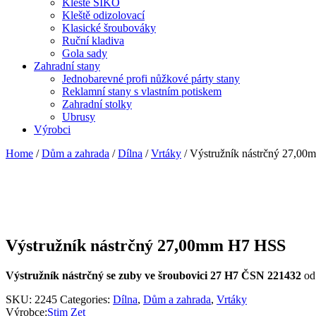
Kleště SIKO
Kleště odizolovací
Klasické šroubováky
Ruční kladiva
Gola sady
Zahradní stany
Jednobarevné profi nůžkové párty stany
Reklamní stany s vlastním potiskem
Zahradní stolky
Ubrusy
Výrobci
Home
/
Dům a zahrada
/
Dílna
/
Vrtáky
/ Výstružník nástrčný 27,0
Výstružník nástrčný 27,00mm H7 HSS
Výstružník nástrčný se zuby ve šroubovici 27 H7 ČSN 221432
o
SKU:
2245
Categories:
Dílna
,
Dům a zahrada
,
Vrtáky
Výrobce:
Stim Zet