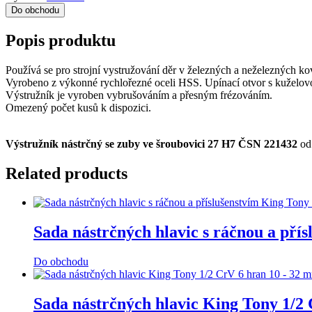
Do obchodu
Popis produktu
Používá se pro strojní vystružování děr v železných a neželezných kov
Vyrobeno z výkonné rychlořezné oceli HSS. Upínací otvor s kuželovos
Výstružník je vyroben vybrušováním a přesným frézováním.
Omezený počet kusů k dispozici.
Výstružník nástrčný se zuby ve šroubovici 27 H7 ČSN 221432
o
Related products
Sada nástrčných hlavic s ráčnou a př
Do obchodu
Sada nástrčných hlavic King Tony 1/