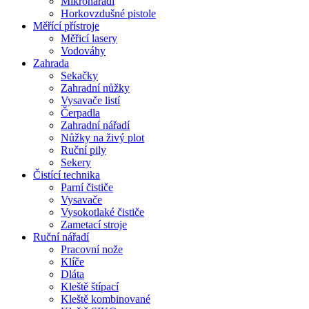
Mikronářadí
Horkovzdušné pistole
Měřící přístroje
Měřicí lasery
Vodováhy
Zahrada
Sekačky
Zahradní nůžky
Vysavače listí
Čerpadla
Zahradní nářadí
Nůžky na živý plot
Ruční pily
Sekery
Čistící technika
Parní čističe
Vysavače
Vysokotlaké čističe
Zametací stroje
Ruční nářadí
Pracovní nože
Klíče
Dláta
Kleště štípací
Kleště kombinované