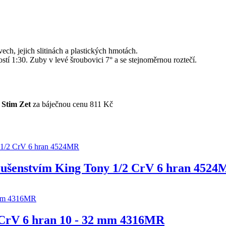
ech, jejich slitinách a plastických hmotách.
tí 1:30. Zuby v levé šroubovici 7° a se stejnoměrnou roztečí.
d
Stim Zet
za báječnou cenu 811 Kč
íslušenstvím King Tony 1/2 CrV 6 hran 452
2 CrV 6 hran 10 - 32 mm 4316MR