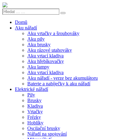
Hledat
Search
...
…
Domů
Aku nářadí
Aku vrtačky a šroubováky
Aku pily
Aku brusky
Aku rázové utahováky
Aku vrtací kladiva
Aku hřebíkovačky
Aku lampy
Aku vrtací kladiva
Aku nářadí - verze bez akumulátoru
Baterie a nabíječky k aku nářadí
Elektrické nářadí
Pily
Brusky
Kladiva
Vrtačky
Frézky
Hoblíky
Oscilační brusky
Nářadí na spojování