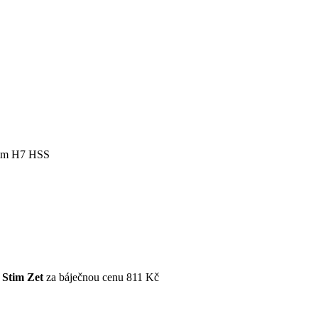
0mm H7 HSS
d
Stim Zet
za báječnou cenu 811 Kč