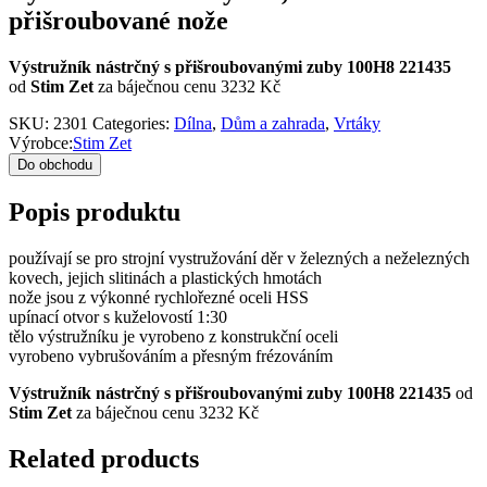
přišroubované nože
Výstružník nástrčný s přišroubovanými zuby 100H8 221435
od
Stim Zet
za báječnou cenu 3232 Kč
SKU:
2301
Categories:
Dílna
,
Dům a zahrada
,
Vrtáky
Výrobce:
Stim Zet
Do obchodu
Popis produktu
používají se pro strojní vystružování děr v železných a neželezných
kovech, jejich slitinách a plastických hmotách
nože jsou z výkonné rychlořezné oceli HSS
upínací otvor s kuželovostí 1:30
tělo výstružníku je vyrobeno z konstrukční oceli
vyrobeno vybrušováním a přesným frézováním
Výstružník nástrčný s přišroubovanými zuby 100H8 221435
od
Stim Zet
za báječnou cenu 3232 Kč
Related products