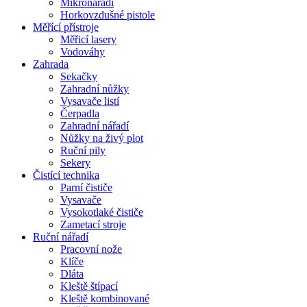
Mikronářadí
Horkovzdušné pistole
Měřící přístroje
Měřicí lasery
Vodováhy
Zahrada
Sekačky
Zahradní nůžky
Vysavače listí
Čerpadla
Zahradní nářadí
Nůžky na živý plot
Ruční pily
Sekery
Čistící technika
Parní čističe
Vysavače
Vysokotlaké čističe
Zametací stroje
Ruční nářadí
Pracovní nože
Klíče
Dláta
Kleště štípací
Kleště kombinované