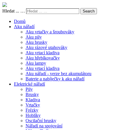
Hledat ... …
Search
Domů
Aku nářadí
Aku vrtačky a šroubováky
Aku pily
Aku brusky
Aku rázové utahováky
Aku vrtací kladiva
Aku hřebíkovačky
Aku lampy
Aku vrtací kladiva
Aku nářadí - verze bez akumulátoru
Baterie a nabíječky k aku nářadí
Elektrické nářadí
Pily
Brusky
Kladiva
Vrtačky
Frézky
Hoblíky
Oscilační brusky
Nářadí na spojování