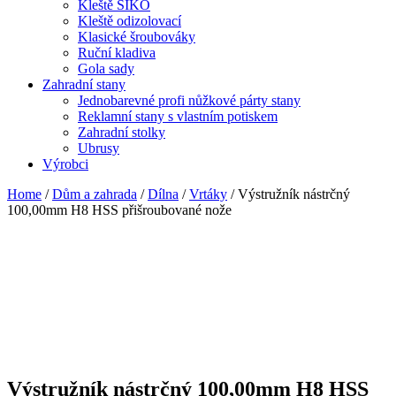
Kleště SIKO
Kleště odizolovací
Klasické šroubováky
Ruční kladiva
Gola sady
Zahradní stany
Jednobarevné profi nůžkové párty stany
Reklamní stany s vlastním potiskem
Zahradní stolky
Ubrusy
Výrobci
Home
/
Dům a zahrada
/
Dílna
/
Vrtáky
/ Výstružník nástrčný
100,00mm H8 HSS přišroubované nože
Výstružník nástrčný 100,00mm H8 HSS