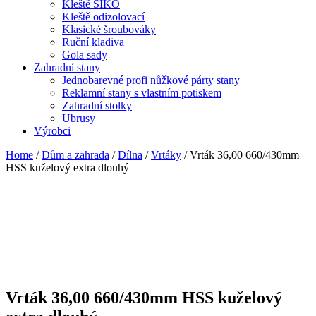
Kleště SIKO
Kleště odizolovací
Klasické šroubováky
Ruční kladiva
Gola sady
Zahradní stany
Jednobarevné profi nůžkové párty stany
Reklamní stany s vlastním potiskem
Zahradní stolky
Ubrusy
Výrobci
Home
/
Dům a zahrada
/
Dílna
/
Vrtáky
/ Vrták 36,00 660/430mm
HSS kuželový extra dlouhý
Vrták 36,00 660/430mm HSS kuželový