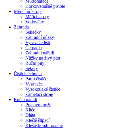
Mikronářadí
Horkovzdušné pistole
Měřící přístroje
Měřicí lasery
Vodováhy
Zahrada
Sekačky
Zahradní nůžky
Vysavače listí
Čerpadla
Zahradní nářadí
Nůžky na živý plot
Ruční pily
Sekery
Čistící technika
Parní čističe
Vysavače
Vysokotlaké čističe
Zametací stroje
Ruční nářadí
Pracovní nože
Klíče
Dláta
Kleště štípací
Kleště kombinované