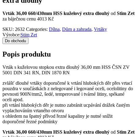
extra dlouhý
Vrták 36,00 660/430mm HSS kuželový extra dlouhý
od
Stim Zet
za báječnou cenu 4013 Kč
SKU:
2632
Categories:
Dílna
,
Dům a zahrada
,
Vrtáky
Výrobce:
Stim Zet
Do obchodu
Popis produktu
Vrták s kuželovou stopkou extra dlouhý 36,00 mm HSS ČSN ZV
5001 DIN 341 RN, DIN 1870 RN
zvlášť dlouhé vrtáky doporučené k vrtání hlubokých děr přes vrtací
pouzdra v součástkách z nelegované i legované oceli, ocelolitiny do
pevnosti 900N/mm2, šedé, temperované i tvárné litiny, spékané
oceli apod.
při vrtání hlubokých děr je nutno zabránit ucpávání drážek častým
vyplachováním vrtaného otvoru
s ohledem na špatný přívod řezné kapaliny je nutné snížit
doporučené řezné podmínky
Vrták 36,00 660/430mm HSS kuželový extra dlouhý
od
Stim Zet