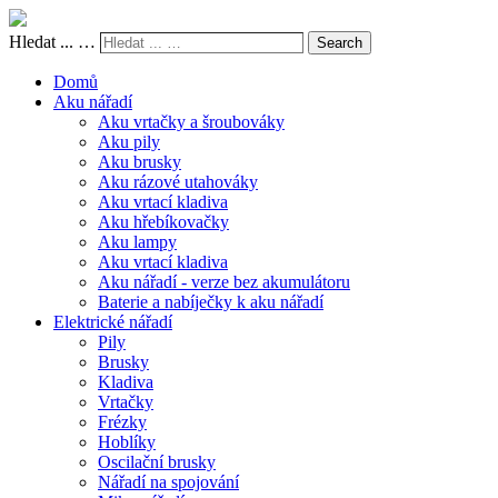
Hledat ... …
Search
Domů
Aku nářadí
Aku vrtačky a šroubováky
Aku pily
Aku brusky
Aku rázové utahováky
Aku vrtací kladiva
Aku hřebíkovačky
Aku lampy
Aku vrtací kladiva
Aku nářadí - verze bez akumulátoru
Baterie a nabíječky k aku nářadí
Elektrické nářadí
Pily
Brusky
Kladiva
Vrtačky
Frézky
Hoblíky
Oscilační brusky
Nářadí na spojování