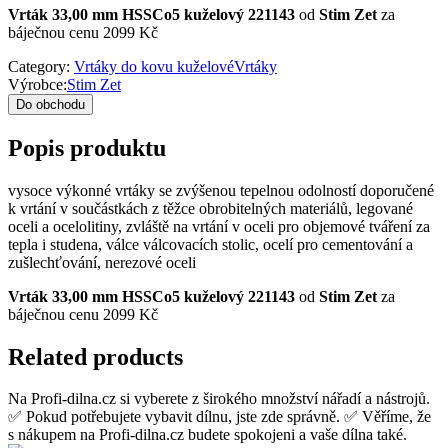
Vrták 33,00 mm HSSCo5 kuželový 221143
od
Stim Zet
za
báječnou cenu 2099 Kč
Category:
Vrtáky do kovu kuželovéVrtáky
Výrobce:
Stim Zet
Do obchodu
Popis produktu
vysoce výkonné vrtáky se zvýšenou tepelnou odolností doporučené
k vrtání v součástkách z těžce obrobitelných materiálů, legované
oceli a ocelolitiny, zvláště na vrtání v oceli pro objemové tváření za
tepla i studena, válce válcovacích stolic, ocelí pro cementování a
zušlechťování, nerezové oceli
Vrták 33,00 mm HSSCo5 kuželový 221143
od
Stim Zet
za
báječnou cenu 2099 Kč
Related products
Na Profi-dilna.cz si vyberete z širokého množství nářadí a nástrojů.
✅ Pokud potřebujete vybavit dílnu, jste zde správně. ✅ Věříme, že
s nákupem na Profi-dilna.cz budete spokojeni a vaše dílna také.