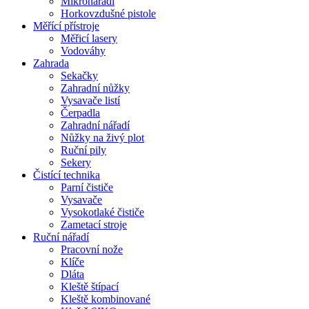
Mikronářadí
Horkovzdušné pistole
Měřící přístroje
Měřicí lasery
Vodováhy
Zahrada
Sekačky
Zahradní nůžky
Vysavače listí
Čerpadla
Zahradní nářadí
Nůžky na živý plot
Ruční pily
Sekery
Čistící technika
Parní čističe
Vysavače
Vysokotlaké čističe
Zametací stroje
Ruční nářadí
Pracovní nože
Klíče
Dláta
Kleště štípací
Kleště kombinované