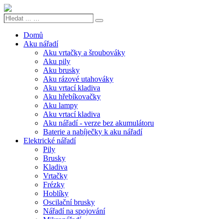
Hledat
Search
...
…
Domů
Aku nářadí
Aku vrtačky a šroubováky
Aku pily
Aku brusky
Aku rázové utahováky
Aku vrtací kladiva
Aku hřebíkovačky
Aku lampy
Aku vrtací kladiva
Aku nářadí - verze bez akumulátoru
Baterie a nabíječky k aku nářadí
Elektrické nářadí
Pily
Brusky
Kladiva
Vrtačky
Frézky
Hoblíky
Oscilační brusky
Nářadí na spojování