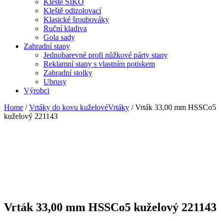
Kleště SIKO
Kleště odizolovací
Klasické šroubováky
Ruční kladiva
Gola sady
Zahradní stany
Jednobarevné profi nůžkové párty stany
Reklamní stany s vlastním potiskem
Zahradní stolky
Ubrusy
Výrobci
Home
/
Vrtáky do kovu kuželovéVrtáky
/ Vrták 33,00 mm HSSCo5
kuželový 221143
Vrták 33,00 mm HSSCo5 kuželový 221143