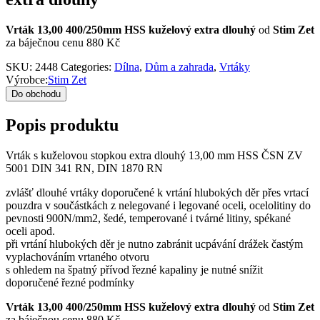
Vrták 13,00 400/250mm HSS kuželový extra dlouhý
od
Stim Zet
za báječnou cenu 880 Kč
SKU:
2448
Categories:
Dílna
,
Dům a zahrada
,
Vrtáky
Výrobce:
Stim Zet
Do obchodu
Popis produktu
Vrták s kuželovou stopkou extra dlouhý 13,00 mm HSS ČSN ZV
5001 DIN 341 RN, DIN 1870 RN
zvlášť dlouhé vrtáky doporučené k vrtání hlubokých děr přes vrtací
pouzdra v součástkách z nelegované i legované oceli, ocelolitiny do
pevnosti 900N/mm2, šedé, temperované i tvárné litiny, spékané
oceli apod.
při vrtání hlubokých děr je nutno zabránit ucpávání drážek častým
vyplachováním vrtaného otvoru
s ohledem na špatný přívod řezné kapaliny je nutné snížit
doporučené řezné podmínky
Vrták 13,00 400/250mm HSS kuželový extra dlouhý
od
Stim Zet
za báječnou cenu 880 Kč