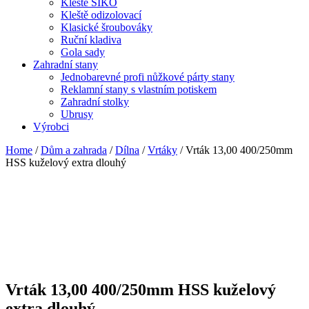
Kleště SIKO
Kleště odizolovací
Klasické šroubováky
Ruční kladiva
Gola sady
Zahradní stany
Jednobarevné profi nůžkové párty stany
Reklamní stany s vlastním potiskem
Zahradní stolky
Ubrusy
Výrobci
Home
/
Dům a zahrada
/
Dílna
/
Vrtáky
/ Vrták 13,00 400/250mm
HSS kuželový extra dlouhý
Vrták 13,00 400/250mm HSS kuželový
extra dlouhý