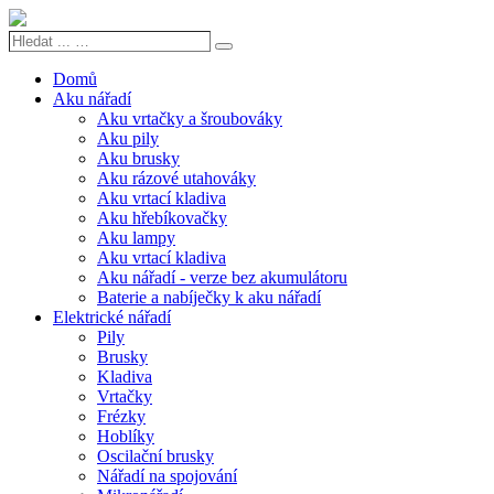
Hledat
Search
...
…
Domů
Aku nářadí
Aku vrtačky a šroubováky
Aku pily
Aku brusky
Aku rázové utahováky
Aku vrtací kladiva
Aku hřebíkovačky
Aku lampy
Aku vrtací kladiva
Aku nářadí - verze bez akumulátoru
Baterie a nabíječky k aku nářadí
Elektrické nářadí
Pily
Brusky
Kladiva
Vrtačky
Frézky
Hoblíky
Oscilační brusky
Nářadí na spojování