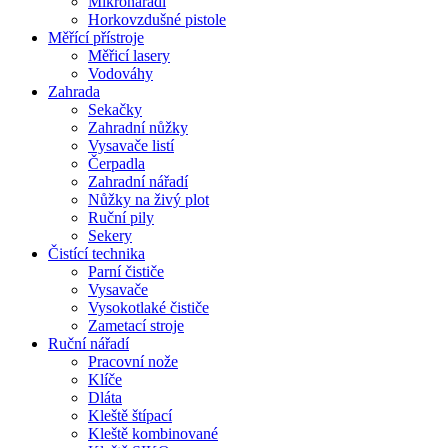
Mikronářadí
Horkovzdušné pistole
Měřící přístroje
Měřicí lasery
Vodováhy
Zahrada
Sekačky
Zahradní nůžky
Vysavače listí
Čerpadla
Zahradní nářadí
Nůžky na živý plot
Ruční pily
Sekery
Čistící technika
Parní čističe
Vysavače
Vysokotlaké čističe
Zametací stroje
Ruční nářadí
Pracovní nože
Klíče
Dláta
Kleště štípací
Kleště kombinované