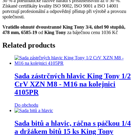
30 % a pneumatické rázové nářadí s příslušenstvím až o 50 %.
Získané certifikáty kvality ISO 9002, ISO 9001 a ISO 14001
potvrzují profesionální a odpovědný přístup při výrobě a provozu
společnosti.
Vratidlo ohnuté dvoustranné King Tony 3/4, úhel 90 stupňů,
478 mm, 6585-19
od
King Tony
za báječnou cenu 1036 Kč
Related products
Sada zástrčných hlavic King Tony 1/2
CrV XZN M8 - M16 na kolejnici
4105PR
Do obchodu
Sada bitů a hlavic, ráčna s páčkou 1/4
a držákem bitů 15 ks King Tony