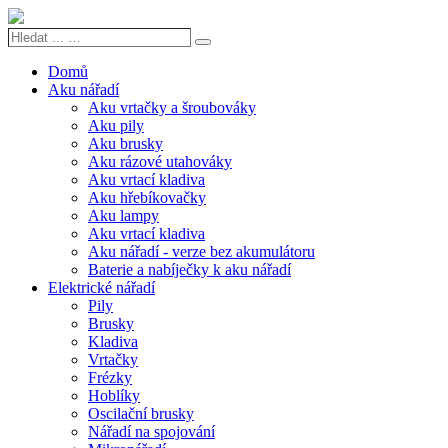
Hledat
Search
...
…
Domů
Aku nářadí
Aku vrtačky a šroubováky
Aku pily
Aku brusky
Aku rázové utahováky
Aku vrtací kladiva
Aku hřebíkovačky
Aku lampy
Aku vrtací kladiva
Aku nářadí - verze bez akumulátoru
Baterie a nabíječky k aku nářadí
Elektrické nářadí
Pily
Brusky
Kladiva
Vrtačky
Frézky
Hoblíky
Oscilační brusky
Nářadí na spojování