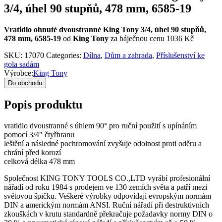
3/4, úhel 90 stupňů, 478 mm, 6585-19
Vratidlo ohnuté dvoustranné King Tony 3/4, úhel 90 stupňů,
478 mm, 6585-19
od
King Tony
za báječnou cenu 1036 Kč
SKU:
17070
Categories:
Dílna
,
Dům a zahrada
,
Příslušenství ke
gola sadám
Výrobce:
King Tony
Do obchodu
Popis produktu
vratidlo dvoustranné s úhlem 90° pro ruční použití s upínáním
pomocí 3/4" čtyřhranu
leštění a následné pochromování zvyšuje odolnost proti oděru a
chrání před korozí
celková délka 478 mm
Společnost KING TONY TOOLS CO.,LTD vyrábí profesionální
nářadí od roku 1984 s prodejem ve 130 zemích světa a patří mezi
světovou špičku. Veškeré výrobky odpovídají evropským normám
DIN a americkým normám ANSI. Ruční nářadí při destruktivních
zkouškách v krutu standardně překračuje požadavky normy DIN o