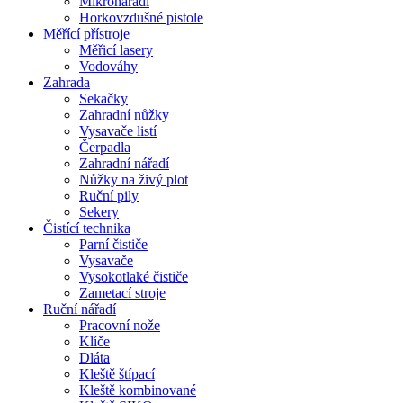
Mikronářadí
Horkovzdušné pistole
Měřící přístroje
Měřicí lasery
Vodováhy
Zahrada
Sekačky
Zahradní nůžky
Vysavače listí
Čerpadla
Zahradní nářadí
Nůžky na živý plot
Ruční pily
Sekery
Čistící technika
Parní čističe
Vysavače
Vysokotlaké čističe
Zametací stroje
Ruční nářadí
Pracovní nože
Klíče
Dláta
Kleště štípací
Kleště kombinované