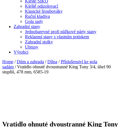
Kleště SIKO
Kleště odizolovací
Klasické šroubováky
Ruční kladiva
Gola sady
Zahradní stany
Jednobarevné profi nůžkové párty stany
Reklamní stany s vlastním potiskem
Zahradní stolky
Ubrusy
Výrobci
Home
/
Dům a zahrada
/
Dílna
/
Příslušenství ke gola
sadám
/ Vratidlo ohnuté dvoustranné King Tony 3/4, úhel 90
stupňů, 478 mm, 6585-19
Vratidlo ohnuté dvoustranné King Tony