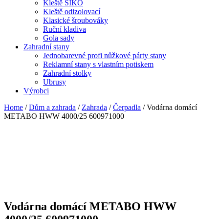
Kleště SIKO
Kleště odizolovací
Klasické šroubováky
Ruční kladiva
Gola sady
Zahradní stany
Jednobarevné profi nůžkové párty stany
Reklamní stany s vlastním potiskem
Zahradní stolky
Ubrusy
Výrobci
Home
/
Dům a zahrada
/
Zahrada
/
Čerpadla
/ Vodárna domácí
METABO HWW 4000/25 600971000
Vodárna domácí METABO HWW