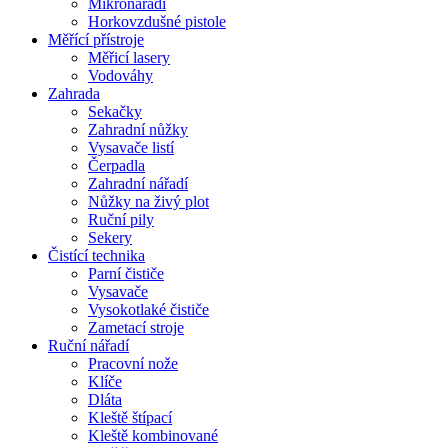
Mikronářadí
Horkovzdušné pistole
Měřící přístroje
Měřicí lasery
Vodováhy
Zahrada
Sekačky
Zahradní nůžky
Vysavače listí
Čerpadla
Zahradní nářadí
Nůžky na živý plot
Ruční pily
Sekery
Čistící technika
Parní čističe
Vysavače
Vysokotlaké čističe
Zametací stroje
Ruční nářadí
Pracovní nože
Klíče
Dláta
Kleště štípací
Kleště kombinované