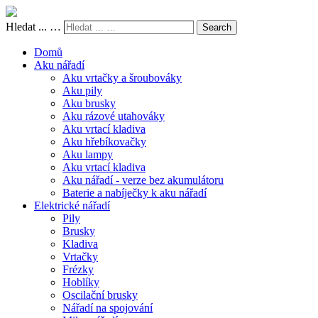
Hledat ... …
Search
Domů
Aku nářadí
Aku vrtačky a šroubováky
Aku pily
Aku brusky
Aku rázové utahováky
Aku vrtací kladiva
Aku hřebíkovačky
Aku lampy
Aku vrtací kladiva
Aku nářadí - verze bez akumulátoru
Baterie a nabíječky k aku nářadí
Elektrické nářadí
Pily
Brusky
Kladiva
Vrtačky
Frézky
Hoblíky
Oscilační brusky
Nářadí na spojování