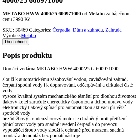
4000/25 600971000
METABO HWW 4000/25 600971000
od
Metabo
za báječnou
cenu 3990 Kč
SKU:
30469
Categories:
Čerpadla
,
Dům a zahrada
,
Zahrada
Výrobce:
Metabo
Do obchodu
Popis produktu
Domácí vodárna METABO HWW 4000/25 G 600971000
slouží k automatickému zásobování vodou, zavlažování zahrad,
čerpání spodní vody i k dopravování, odčerpávání a cirkulaci čisté
vody
vysoce kvalitní systém mechanického těsnění pro dlouhou životnost
tlakový kotel zaručuje energeticky úspornou a tichou úpravu vody
elektronický tlakový spínač pro automatickou aktivaci při větší
spotřebě vody
bezúdržbový kondenzátorový motor je chráněný proti přetížení
plnicí otvor vody pro snadné uvedení čerpadla do provozu
vypouštěcí šroub vody slouží k ochraně před mrazem, snadná
montáž a demontáž bez použití nástroje