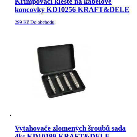
Krimpovací kleště na kabelové
koncovky KD10256 KRAFT&DELE
299
Kč
Do obchodu
Vytahovače zlomených šroubů sada
4ks KD10199 KRAFT&DELE