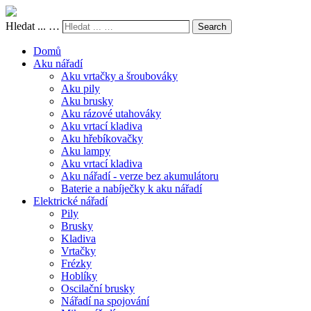
Hledat ... …
Search
Domů
Aku nářadí
Aku vrtačky a šroubováky
Aku pily
Aku brusky
Aku rázové utahováky
Aku vrtací kladiva
Aku hřebíkovačky
Aku lampy
Aku vrtací kladiva
Aku nářadí - verze bez akumulátoru
Baterie a nabíječky k aku nářadí
Elektrické nářadí
Pily
Brusky
Kladiva
Vrtačky
Frézky
Hoblíky
Oscilační brusky
Nářadí na spojování