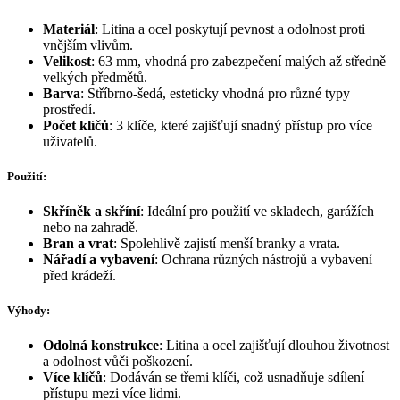
Materiál
: Litina a ocel poskytují pevnost a odolnost proti
vnějším vlivům.
Velikost
: 63 mm, vhodná pro zabezpečení malých až středně
velkých předmětů.
Barva
: Stříbrno-šedá, esteticky vhodná pro různé typy
prostředí.
Počet klíčů
: 3 klíče, které zajišťují snadný přístup pro více
uživatelů.
Použití:
Skříněk a skříní
: Ideální pro použití ve skladech, garážích
nebo na zahradě.
Bran a vrat
: Spolehlivě zajistí menší branky a vrata.
Nářadí a vybavení
: Ochrana různých nástrojů a vybavení
před krádeží.
Výhody:
Odolná konstrukce
: Litina a ocel zajišťují dlouhou životnost
a odolnost vůči poškození.
Více klíčů
: Dodáván se třemi klíči, což usnadňuje sdílení
přístupu mezi více lidmi.