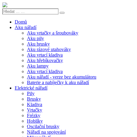
Hledat
Search
...
…
Domů
Aku nářadí
Aku vrtačky a šroubováky
Aku pily
Aku brusky
Aku rázové utahováky
Aku vrtací kladiva
Aku hřebíkovačky
Aku lampy
Aku vrtací kladiva
Aku nářadí - verze bez akumulátoru
Baterie a nabíječky k aku nářadí
Elektrické nářadí
Pily
Brusky
Kladiva
Vrtačky
Frézky
Hoblíky
Oscilační brusky
Nářadí na spojování