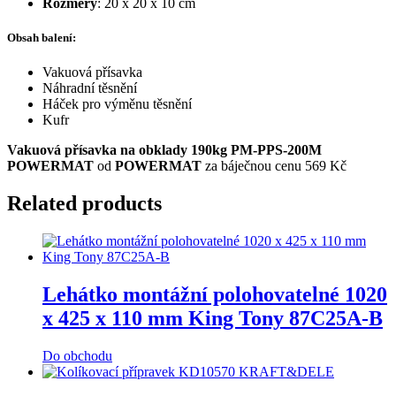
Rozměry
: 20 x 20 x 10 cm
Obsah balení:
Vakuová přísavka
Náhradní těsnění
Háček pro výměnu těsnění
Kufr
Vakuová přísavka na obklady 190kg PM-PPS-200M
POWERMAT
od
POWERMAT
za báječnou cenu 569 Kč
Related products
Lehátko montážní polohovatelné 1020
x 425 x 110 mm King Tony 87C25A-B
Do obchodu