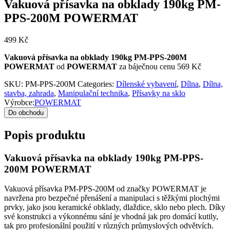
Vakuová přísavka na obklady 190kg PM-
PPS-200M POWERMAT
499
Kč
Vakuová přísavka na obklady 190kg PM-PPS-200M
POWERMAT
od
POWERMAT
za báječnou cenu 569 Kč
SKU:
PM-PPS-200M
Categories:
Dílenské vybavení
,
Dílna
,
Dílna,
stavba, zahrada
,
Manipulační technika
,
Přísavky na sklo
Výrobce:
POWERMAT
Do obchodu
Popis produktu
Vakuová přísavka na obklady 190kg PM-PPS-
200M POWERMAT
Vakuová přísavka PM-PPS-200M od značky POWERMAT je
navržena pro bezpečné přenášení a manipulaci s těžkými plochými
prvky, jako jsou keramické obklady, dlaždice, sklo nebo plech. Díky
své konstrukci a výkonnému sání je vhodná jak pro domácí kutily,
tak pro profesionální použití v různých průmyslových odvětvích.