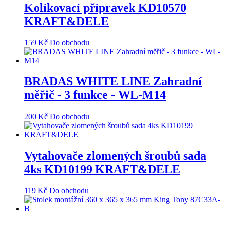
Kolíkovací přípravek KD10570
KRAFT&DELE
159
Kč
Do obchodu
BRADAS WHITE LINE Zahradní
měřič - 3 funkce - WL-M14
200
Kč
Do obchodu
Vytahovače zlomených šroubů sada
4ks KD10199 KRAFT&DELE
119
Kč
Do obchodu