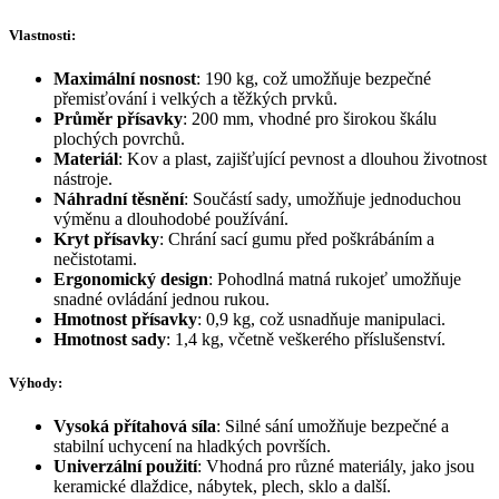
Vlastnosti:
Maximální nosnost
: 190 kg, což umožňuje bezpečné
přemisťování i velkých a těžkých prvků.
Průměr přísavky
: 200 mm, vhodné pro širokou škálu
plochých povrchů.
Materiál
: Kov a plast, zajišťující pevnost a dlouhou životnost
nástroje.
Náhradní těsnění
: Součástí sady, umožňuje jednoduchou
výměnu a dlouhodobé používání.
Kryt přísavky
: Chrání sací gumu před poškrábáním a
nečistotami.
Ergonomický design
: Pohodlná matná rukojeť umožňuje
snadné ovládání jednou rukou.
Hmotnost přísavky
: 0,9 kg, což usnadňuje manipulaci.
Hmotnost sady
: 1,4 kg, včetně veškerého příslušenství.
Výhody:
Vysoká přítahová síla
: Silné sání umožňuje bezpečné a
stabilní uchycení na hladkých površích.
Univerzální použití
: Vhodná pro různé materiály, jako jsou
keramické dlaždice, nábytek, plech, sklo a další.