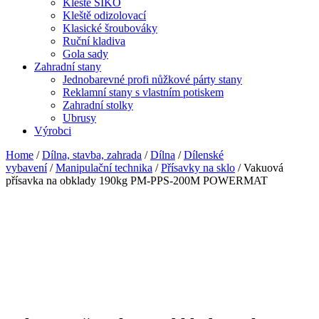
Kleště SIKO
Kleště odizolovací
Klasické šroubováky
Ruční kladiva
Gola sady
Zahradní stany
Jednobarevné profi nůžkové párty stany
Reklamní stany s vlastním potiskem
Zahradní stolky
Ubrusy
Výrobci
Home
/
Dílna, stavba, zahrada
/
Dílna
/
Dílenské
vybavení
/
Manipulační technika
/
Přísavky na sklo
/ Vakuová
přísavka na obklady 190kg PM-PPS-200M POWERMAT