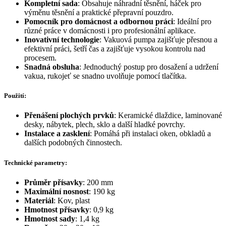
Kompletní sada
: Obsahuje náhradní těsnění, háček pro
výměnu těsnění a praktické přepravní pouzdro.
Pomocník pro domácnost a odbornou práci
: Ideální pro
různé práce v domácnosti i pro profesionální aplikace.
Inovativní technologie
: Vakuová pumpa zajišťuje přesnou a
efektivní práci, šetří čas a zajišťuje vysokou kontrolu nad
procesem.
Snadná obsluha
: Jednoduchý postup pro dosažení a udržení
vakua, rukojeť se snadno uvolňuje pomocí tlačítka.
Použití:
Přenášení plochých prvků
: Keramické dlaždice, laminované
desky, nábytek, plech, sklo a další hladké povrchy.
Instalace a zasklení
: Pomáhá při instalaci oken, obkladů a
dalších podobných činnostech.
Technické parametry:
Průměr přísavky
: 200 mm
Maximální nosnost
: 190 kg
Materiál
: Kov, plast
Hmotnost přísavky
: 0,9 kg
Hmotnost sady
: 1,4 kg