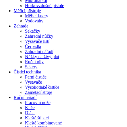
Mikronářadí
Horkovzdušné pistole
Měřící přístroje
Měřicí lasery
Vodováhy
Zahrada
Sekačky
Zahradní nůžky
Vysavače listí
Čerpadla
Zahradní nářadí
Nůžky na živý plot
Ruční pily
Sekery
Čistící technika
Parní čističe
Vysavače
Vysokotlaké čističe
Zametací stroje
Ruční nářadí
Pracovní nože
Klíče
Dláta
Kleště štípací
Kleště kombinované