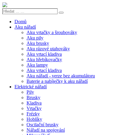
Hledat
Search
...
…
Domů
Aku nářadí
Aku vrtačky a šroubováky
Aku pily
Aku brusky
Aku rázové utahováky
Aku vrtací kladiva
Aku hřebíkovačky
Aku lampy
Aku vrtací kladiva
Aku nářadí - verze bez akumulátoru
Baterie a nabíječky k aku nářadí
Elektrické nářadí
Pily
Brusky
Kladiva
Vrtačky
Frézky
Hoblíky
Oscilační brusky
Nářadí na spojování