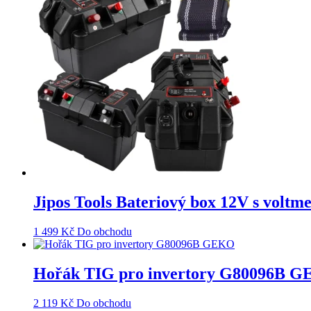
Jipos Tools Bateriový box 12V s volt
1 499
Kč
Do obchodu
Hořák TIG pro invertory G80096B 
2 119
Kč
Do obchodu