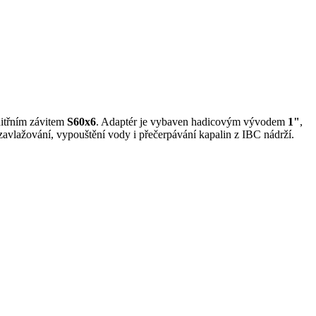
itřním závitem
S60x6
. Adaptér je vybaven hadicovým vývodem
1"
,
zavlažování, vypouštění vody i přečerpávání kapalin z IBC nádrží.