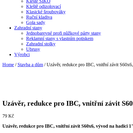
Kleště SIKO
Kleště odizolovací
Klasické šroubováky
Ruční kladiva
Gola sady
Zahradní stany
Jednobarevné profi nůžkové párty stany
Reklamní stany s vlastním potiskem
Zahradní stolky
Ubrusy
Výrobci
Home
/
Stavba a dům
/ Uzávěr, redukce pro IBC, vnitřní závit S6
Uzávěr, redukce pro IBC, vnitřní závit 
79
Kč
Uzávěr, redukce pro IBC, vnitřní závit S60x6, vývod na hadi