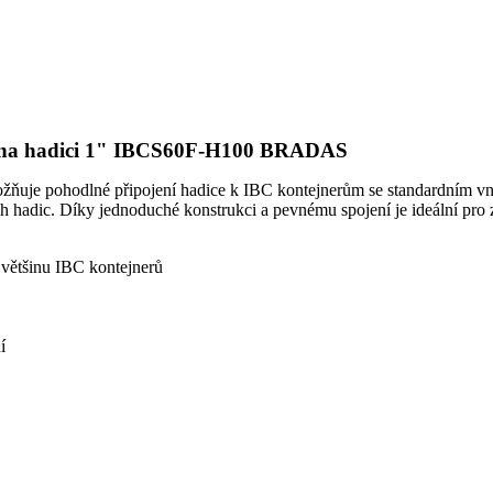
vod na hadici 1" IBCS60F-H100 BRADAS
ňuje pohodlné připojení hadice k IBC kontejnerům se standardním vn
ch hadic. Díky jednoduché konstrukci a pevnému spojení je ideální pro 
 většinu IBC kontejnerů
í