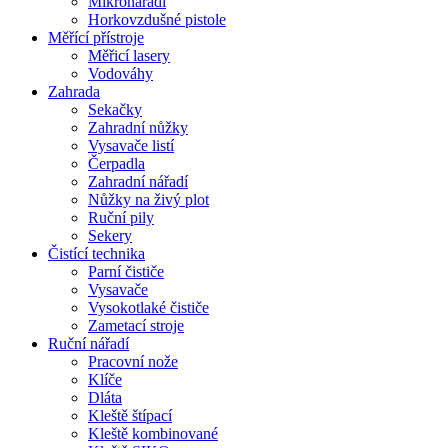
Mikronářadí
Horkovzdušné pistole
Měřící přístroje
Měřicí lasery
Vodováhy
Zahrada
Sekačky
Zahradní nůžky
Vysavače listí
Čerpadla
Zahradní nářadí
Nůžky na živý plot
Ruční pily
Sekery
Čistící technika
Parní čističe
Vysavače
Vysokotlaké čističe
Zametací stroje
Ruční nářadí
Pracovní nože
Klíče
Dláta
Kleště štípací
Kleště kombinované