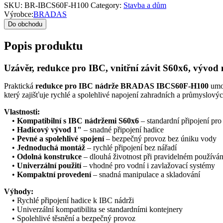
SKU:
BR-IBCS60F-H100
Category:
Stavba a dům
Výrobce:
BRADAS
Do obchodu
Popis produktu
Uzávěr, redukce pro IBC, vnitřní závit S60x6, vý
Praktická
redukce pro IBC nádrže BRADAS IBCS60F-H100
umož
který zajišťuje rychlé a spolehlivé napojení zahradních a průmyslový
Vlastnosti:
•
Kompatibilní s IBC nádržemi S60x6
– standardní připojení pro
•
Hadicový vývod 1"
– snadné připojení hadice
•
Pevné a spolehlivé spojení
– bezpečný provoz bez úniku vody
•
Jednoduchá montáž
– rychlé připojení bez nářadí
•
Odolná konstrukce
– dlouhá životnost při pravidelném používán
•
Univerzální použití
– vhodné pro vodní i zavlažovací systémy
•
Kompaktní provedení
– snadná manipulace a skladování
Výhody:
• Rychlé připojení hadice k IBC nádrži
• Univerzální kompatibilita se standardními kontejnery
• Spolehlivé těsnění a bezpečný provoz