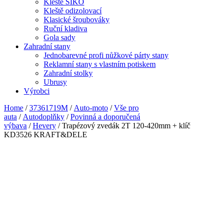
Kleště SIKO
Kleště odizolovací
Klasické šroubováky
Ruční kladiva
Gola sady
Zahradní stany
Jednobarevné profi nůžkové párty stany
Reklamní stany s vlastním potiskem
Zahradní stolky
Ubrusy
Výrobci
Home
/
37361719M
/
Auto-moto
/
Vše pro
auta
/
Autodoplňky
/
Povinná a doporučená
výbava
/
Hevery
/ Trapézový zvedák 2T 120-420mm + klíč
KD3526 KRAFT&DELE