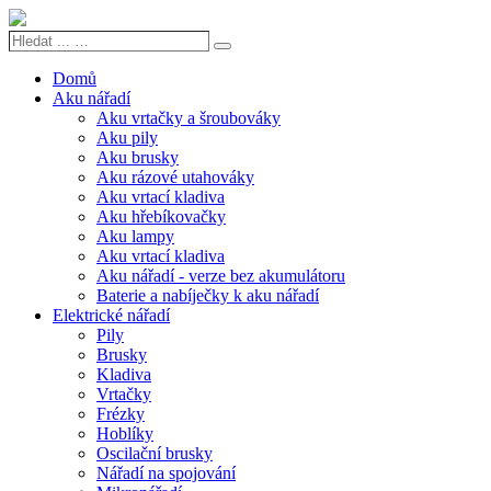
Hledat
Search
...
…
Domů
Aku nářadí
Aku vrtačky a šroubováky
Aku pily
Aku brusky
Aku rázové utahováky
Aku vrtací kladiva
Aku hřebíkovačky
Aku lampy
Aku vrtací kladiva
Aku nářadí - verze bez akumulátoru
Baterie a nabíječky k aku nářadí
Elektrické nářadí
Pily
Brusky
Kladiva
Vrtačky
Frézky
Hoblíky
Oscilační brusky
Nářadí na spojování