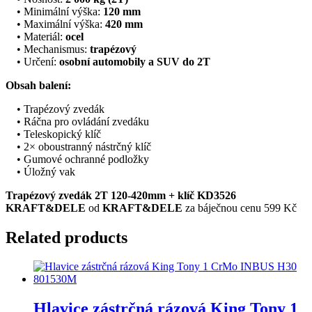
• Minimální výška:
120 mm
• Maximální výška:
420 mm
• Materiál:
ocel
• Mechanismus:
trapézový
• Určení:
osobní automobily a SUV do 2T
Obsah balení:
• Trapézový zvedák
• Ráčna pro ovládání zvedáku
• Teleskopický klíč
• 2× oboustranný nástrčný klíč
• Gumové ochranné podložky
• Úložný vak
Trapézový zvedák 2T 120-420mm + klíč KD3526
KRAFT&DELE
od
KRAFT&DELE
za báječnou cenu 599 Kč
Related products
Hlavice zástrčná rázová King Tony 1