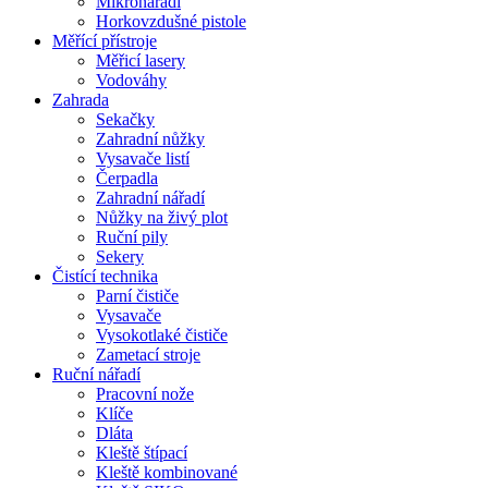
Mikronářadí
Horkovzdušné pistole
Měřící přístroje
Měřicí lasery
Vodováhy
Zahrada
Sekačky
Zahradní nůžky
Vysavače listí
Čerpadla
Zahradní nářadí
Nůžky na živý plot
Ruční pily
Sekery
Čistící technika
Parní čističe
Vysavače
Vysokotlaké čističe
Zametací stroje
Ruční nářadí
Pracovní nože
Klíče
Dláta
Kleště štípací
Kleště kombinované