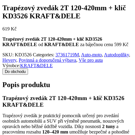
Trapézový zvedák 2T 120-420mm + klíč
KD3526 KRAFT&DELE
619
Kč
Trapézový zvedák 2T 120-420mm + klíč KD3526
KRAFT&DELE
od
KRAFT&DELE
za báječnou cenu 599 Kč
SKU:
KD3526
Categories:
37361719M
,
Auto-moto
,
Autodoplňky
,
Hevery
,
Povinná a doporučená výbava
,
Vše pro auta
Výrobce:
KRAFT&DELE
Do obchodu
Popis produktu
Trapézový zvedák 2T 120-420mm + klíč KD3526
KRAFT&DELE
Trapézový zvedák je praktický pomocník určený pro zvedání
osobních automobilů a SUV při výměně pneumatik, nouzových
opravách nebo běžné údržbě vozidla. Díky nosnosti
2 tuny
a
pracovnímu rozsahu
120–420 mm
umožňuje bezpečné a pohodlné