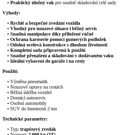
•
Praktický úložný vak
pro snadné skladování celé sady
Výhody:
•
Rychlé a bezpečné zvedání vozidla
•
Vhodný pro nouzové situace i běžný servis
•
Snadná manipulace díky přiložené ráčně
•
Ochrana karoserie pomocí gumových podložek
•
Odolná ocelová konstrukce s dlouhou životností
•
Kompletní sada připravená k použití
•
Snadné přenášení a skladování v dodávaném vaku
•
Ideální vybavení do garáže i na cesty
Použití:
• Výměna pneumatik
• Nouzové opravy na cestách
• Běžná údržba vozidel
• Domácí autoservis
• Osobní automobily
• SUV do hmotnosti 2 tun
Technické parametry:
• Typ:
trapézový zvedák
• Nosnost:
2 000 kg (2T)