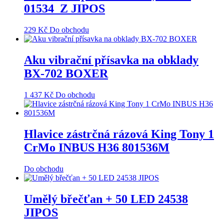
01534_Z JIPOS
229
Kč
Do obchodu
Aku vibrační přísavka na obklady
BX-702 BOXER
1 437
Kč
Do obchodu
Hlavice zástrčná rázová King Tony 1
CrMo INBUS H36 801536M
Do obchodu
Umělý břečťan + 50 LED 24538
JIPOS