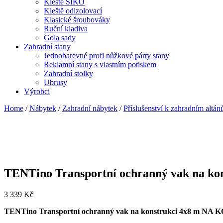
Kleště SIKO
Kleště odizolovací
Klasické šroubováky
Ruční kladiva
Gola sady
Zahradní stany
Jednobarevné profi nůžkové párty stany
Reklamní stany s vlastním potiskem
Zahradní stolky
Ubrusy
Výrobci
Home
/
Nábytek
/
Zahradní nábytek
/
Příslušenství k zahradním altá
TENTino Transportní ochranný vak na 
3 339
Kč
TENTino Transportní ochranný vak na konstrukci 4x8 m 