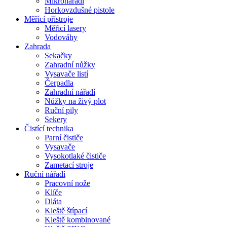
Mikronářadí
Horkovzdušné pistole
Měřící přístroje
Měřicí lasery
Vodováhy
Zahrada
Sekačky
Zahradní nůžky
Vysavače listí
Čerpadla
Zahradní nářadí
Nůžky na živý plot
Ruční pily
Sekery
Čistící technika
Parní čističe
Vysavače
Vysokotlaké čističe
Zametací stroje
Ruční nářadí
Pracovní nože
Klíče
Dláta
Kleště štípací
Kleště kombinované