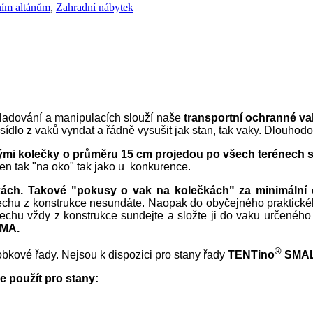
dním altánům
,
Zahradní nábytek
ladování a manipulacích slouží naše
transportní ochranné v
ídlo z vaků vyndat a řádně vysušit jak stan, tak vaky. Dlouhod
ými kolečky o průměru 15 cm projedou po všech terénech 
jen tak "na oko" tak jako u konkurence.
ách. Takové "pokusy o vak na kolečkách" za minimální c
echu z konstrukce nesundáte. Naopak do obyčejného praktického
řechu vždy z konstrukce sundejte a složte ji do vaku určeného
MA.
®
bkové řady. Nejsou k dispozici pro stany řady
TENTino
SMAL
 použít pro stany: