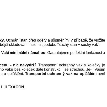
aky
. Ochrání stan před oděry a ušpiněním. V případě, že vložíte
obější skladování musí mít podobu "suchý stan + suchý vak".
s Vaší minimální námahou
. Garantujeme perfektní funkčnost a
enu - nic nevydrží.
Transportní ochranný vak s kolečky je
 vaku bez koleček dáte konstrukci i se střechou. Je-li Vašim
 pro opláštění.
Transportní ochranný vak na opláštění
není
L HEXAGON.