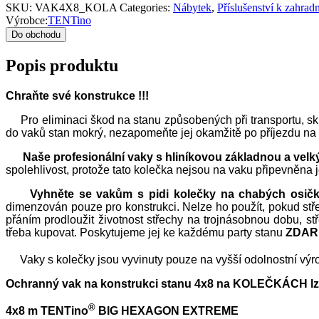
SKU:
VAK4X8_KOLA
Categories:
Nábytek
,
Příslušenství k zahra
Výrobce:
TENTino
Do obchodu
Popis produktu
Chraňte své konstrukce !!!
Pro eliminaci škod na stanu způsobených při transportu, sk
do vaků stan mokrý, nezapomeňte jej okamžitě po příjezdu na s
Naše profesionální vaky s hliníkovou základnou a velk
spolehlivost, protože tato kolečka nejsou na vaku připevněna 
Vyhněte se vakům s pidi kolečky na chabých osičk
dimenzován pouze pro konstrukci. Nelze ho použít, pokud stř
přáním prodloužit životnost střechy na trojnásobnou dobu, st
třeba kupovat. Poskytujeme jej ke každému party stanu
ZDAR
Vaky s kolečky jsou vyvinuty pouze na vyšší odolnostní výro
Ochranný vak na konstrukci stanu 4x8 na KOLEČKÁCH lze
®
4x8 m TENTino
BIG HEXAGON EXTREME