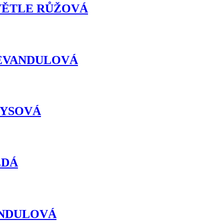
: SVĚTLE RŮŽOVÁ
a: LEVANDULOVÁ
RKYSOVÁ
ŠEDÁ
EVANDULOVÁ