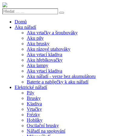
Hledat
Search
...
…
Domů
Aku nářadí
Aku vrtačky a šroubováky
Aku pily
Aku brusky
Aku rázové utahováky
Aku vrtací kladiva
Aku hřebíkovačky
Aku lampy
Aku vrtací kladiva
Aku nářadí - verze bez akumulátoru
Baterie a nabíječky k aku nářadí
Elektrické nářadí
Pily
Brusky
Kladiva
Vrtačky
Frézky
Hoblíky
Oscilační brusky
Nářadí na spojování