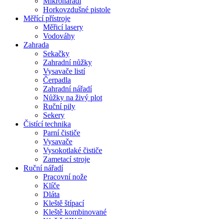
Mikronářadí
Horkovzdušné pistole
Měřící přístroje
Měřicí lasery
Vodováhy
Zahrada
Sekačky
Zahradní nůžky
Vysavače listí
Čerpadla
Zahradní nářadí
Nůžky na živý plot
Ruční pily
Sekery
Čistící technika
Parní čističe
Vysavače
Vysokotlaké čističe
Zametací stroje
Ruční nářadí
Pracovní nože
Klíče
Dláta
Kleště štípací
Kleště kombinované