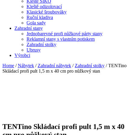
Kleště SIKO
Kleště odizolovací
Klasické šroubováky
Ruční kladiva
Gola sady
Zahradní stany
Jednobarevné profi nůžkové párty stany
Reklamní stany s vlastním potiskem
Zahradní stolky
Ubrusy
Výrobci
Home
/
Nábytek
/
Zahradní nábytek
/
Zahradní stolky
/ TENTino
Skládací profi pult 1,5 m x 40 cm pro nůžkový stan
TENTino Skládací profi pult 1,5 m x 40
cm pro nůžkový stan