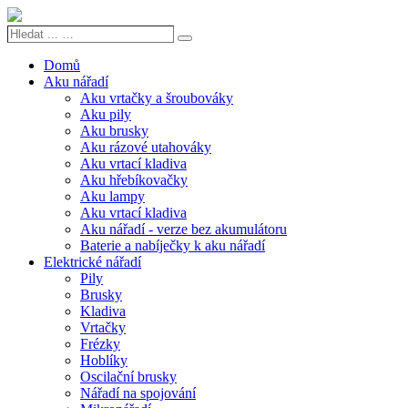
Hledat
Search
...
…
Domů
Aku nářadí
Aku vrtačky a šroubováky
Aku pily
Aku brusky
Aku rázové utahováky
Aku vrtací kladiva
Aku hřebíkovačky
Aku lampy
Aku vrtací kladiva
Aku nářadí - verze bez akumulátoru
Baterie a nabíječky k aku nářadí
Elektrické nářadí
Pily
Brusky
Kladiva
Vrtačky
Frézky
Hoblíky
Oscilační brusky
Nářadí na spojování