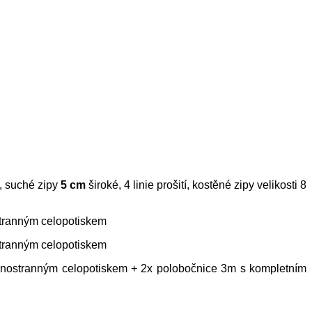
t, suché zipy
5 cm
široké, 4 linie prošití, kostěné zipy velikosti 8
stranným celopotiskem
stranným celopotiskem
ednostranným celopotiskem + 2x polobočnice 3m s kompletním