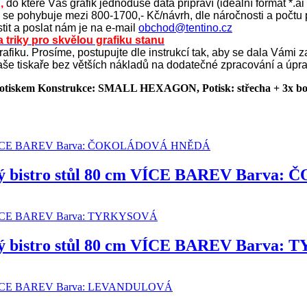
,
do které Váš grafik jednoduše data připraví (ideální formát *.ai
y se pohybuje mezi 800-1700,- Kč/návrh, dle náročnosti a počtu p
stit a poslat nám je na e-mail
obchod@tentino.cz
 a triky pro skvělou grafiku stanu
t grafiku. Prosíme, postupujte dle instrukcí tak, aby se dala Vámi
 naše tiskaře bez větších nákladů na dodatečné zpracování a ú
potiskem Konstrukce: SMALL HEXAGON, Potisk: střecha + 3x bo
lový bistro stůl 80 cm VÍCE BAREV Bar
ový bistro stůl 80 cm VÍCE BAREV Barva