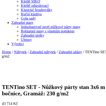
Kleště SIKO
Kleště odizolovací
Klasické šroubováky
Ruční kladiva
Gola sady
Zahradní stany
Jednobarevné profi nůžkové párty stany
Reklamní stany s vlastním potiskem
Zahradní stolky
Ubrusy
Výrobci
Home
/
Nábytek
/
Zahradní nábytek
/
Zahradní altány
/ TENTino SET 
g/m2
TENTino SET - Nůžkový párty stan 3x6 m
bočnice, Gramáž: 230 g/m2
43 714
Kč