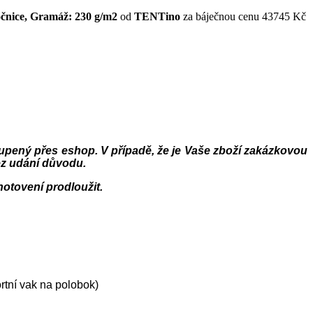
čnice, Gramáž: 230 g/m2
od
TENTino
za báječnou cenu 43745 Kč
oupený přes eshop. V případě, že je Vaše zboží zakázkovou
ez udání důvodu.
hotovení prodloužit.
ortní vak na polobok)