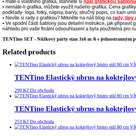
• máte-li vlastního grafika, stáhněte si
naši grafickou šablonu
• nemáte-li grafika, můžete využít našeho grafika. Cena grafik
podklady- loga, fotky, nápisy, barvy, stručný popis, co kam umí
• Nevíte si rady s grafikou? Mrkněte na náš blog na
rady, tipy
• Ve spodní části šablony jsou detailní instrukce, jak připravi
náhledu pro vaše finální odsouhlasení a byla použitelná pro
TENTino SET - Nůžkový párty stan 3x6 m /6 s jednostranným 
Related products
TENTino Elastický ubrus na koktej
299
Kč
Do obchodu
TENTino Elastický ubrus na koktejl
253
Kč
Do obchodu