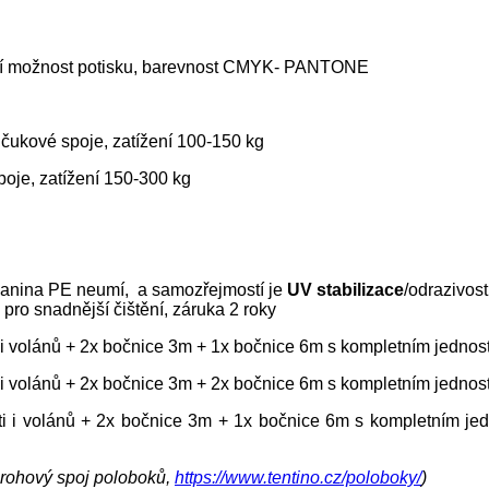
nější možnost potisku, barevnost CMYK- PANTONE
aučukové spoje, zatížení 100-150 kg
poje, zatížení 150-300 kg
tkanina PE neumí, a samozřejmostí je
UV stabilizace
/odrazivos
pro snadnější čištění, záruka 2 roky
i i volánů + 2x bočnice 3m + 1x bočnice 6m s kompletním jedno
i i volánů + 2x bočnice 3m + 2x bočnice 6m s kompletním jedno
sti i volánů + 2x bočnice 3m + 1x bočnice 6m s kompletním j
 rohový spoj poloboků,
https://www.tentino.cz/poloboky/
)