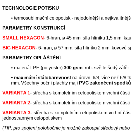
TECHNOLOGIE POTISKU
• termosublimační celopotisk - nejodolnější a nejkvalit
PARAMETRY KONSTRUKCÍ
SMALL HEXAGON
- 6-hran, ø 45 mm, síla hliníku 1,5 mm, k
BIG HEXAGON
- 6-hran, ø 57 mm, síla hliníku 2 mm, kovové s
PARAMETRY OPLÁŠTĚNÍ
• materiál: PE (polyester)
300 gsm
, rub- světle šedý zátěr
• maximální stálobarevnost
na úrovni 6/8, více než 6/8 
mm. Všechny boční plachty mají
PVC zakončení spodků
VARIANTA 1
- střecha s kompletním celopotiskem vrchní část
VARIANTA 2
- střecha s kompletním celopotiskem vrchní část
VARIANTA 3
- střecha s kompletním celopotiskem vrchní čá
jednostranným celopotiskem
(TIP: pro spojení polobočnic je možné zakoupit středový nebo