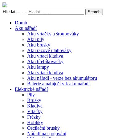
Hledat ... …
Search
Domů
Aku nářadí
Aku vrtačky a šroubováky
Aku pily
Aku brusky
Aku rázové utahováky
Aku vrtací kladiva
Aku hřebíkovačky
Aku lampy
Aku vrtací kladiva
Aku nářadí - verze bez akumulátoru
Baterie a nabíječky k aku nářadí
Elektrické nářadí
Pily
Brusky
Kladiva
Vrtačky
Frézky
Hoblíky
Oscilační brusky
Nářadí na spojování