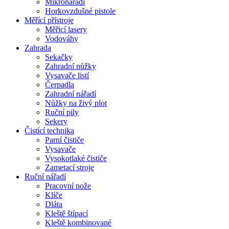
Mikronářadí
Horkovzdušné pistole
Měřící přístroje
Měřicí lasery
Vodováhy
Zahrada
Sekačky
Zahradní nůžky
Vysavače listí
Čerpadla
Zahradní nářadí
Nůžky na živý plot
Ruční pily
Sekery
Čistící technika
Parní čističe
Vysavače
Vysokotlaké čističe
Zametací stroje
Ruční nářadí
Pracovní nože
Klíče
Dláta
Kleště štípací
Kleště kombinované