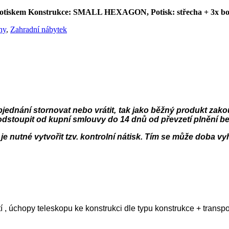
potiskem Konstrukce: SMALL HEXAGON, Potisk: střecha + 3x bo
ny
,
Zahradní nábytek
jednání stornovat nebo vrátit, tak jako běžný produkt zak
dstoupit od kupní smlouvy do 14 dnů od převzetí plnění b
je nutné vytvořit tzv. kontrolní nátisk. Tím se může doba vy
tí , úchopy teleskopu ke konstrukci dle typu konstrukce + transp