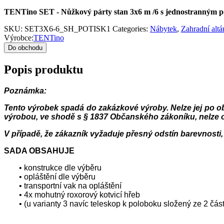
TENTino SET - Nůžkový párty stan 3x6 m /6 s jednostranným 
SKU:
SET3X6-6_SH_POTISK1
Categories:
Nábytek
,
Zahradní altá
Výrobce:
TENTino
Do obchodu
Popis produktu
Poznámka:
Tento výrobek spadá do zakázkové výroby. Nelze jej po ob
výrobou, ve shodě s § 1837 Občanského zákoníku, nelze o
V případě, že zákazník vyžaduje přesný odstín barevnosti, 
SADA OBSAHUJE
• konstrukce dle výběru
• opláštění dle výběru
• transportní vak na opláštění
• 4x mohutný roxorový kotvicí hřeb
• (u varianty 3 navíc teleskop k poloboku složený ze 2 čás