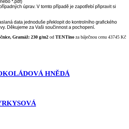
 nebo *.pdf)
řípadných úprav. V tomto případě je zapotřebí připravit si
 zaslaná data jednoduše překlopit do kontrolního grafického
pravy. Děkujeme za Vaši součinnost a pochopení.
čnice, Gramáž: 230 g/m2
od
TENTino
za báječnou cenu 43745 Kč
va: ČOKOLÁDOVÁ HNĚDÁ
: TYRKYSOVÁ