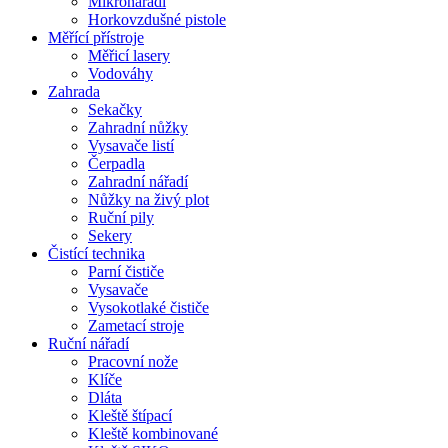
Mikronářadí
Horkovzdušné pistole
Měřící přístroje
Měřicí lasery
Vodováhy
Zahrada
Sekačky
Zahradní nůžky
Vysavače listí
Čerpadla
Zahradní nářadí
Nůžky na živý plot
Ruční pily
Sekery
Čistící technika
Parní čističe
Vysavače
Vysokotlaké čističe
Zametací stroje
Ruční nářadí
Pracovní nože
Klíče
Dláta
Kleště štípací
Kleště kombinované