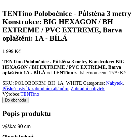
TENTino Polobočnice - Půlstěna 3 metry
Konstrukce: BIG HEXAGON / BH
EXTREME / PVC EXTREME, Barva
opláštění: 1A - BÍLÁ
1 999
Kč
TENTino Polobočnice - Půlstěna 3 metry Konstrukce: BIG
HEXAGON / BH EXTREME / PVC EXTREME, Barva
opláštění: 1A - BÍLÁ
od
TENTino
za báječnou cenu 1579 Kč
SKU:
POLOBOK3M_BH_1A_WHITE
Categories:
Nábytek
,
Příslušenství k zahradním altánům
,
Zahradní nábytek
Výrobce:
TENTino
Do obchodu
Popis produktu
výška: 90 cm
Obsah balení: