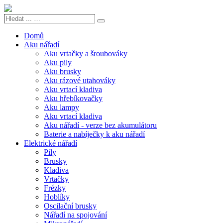
Hledat
Search
...
…
Domů
Aku nářadí
Aku vrtačky a šroubováky
Aku pily
Aku brusky
Aku rázové utahováky
Aku vrtací kladiva
Aku hřebíkovačky
Aku lampy
Aku vrtací kladiva
Aku nářadí - verze bez akumulátoru
Baterie a nabíječky k aku nářadí
Elektrické nářadí
Pily
Brusky
Kladiva
Vrtačky
Frézky
Hoblíky
Oscilační brusky
Nářadí na spojování