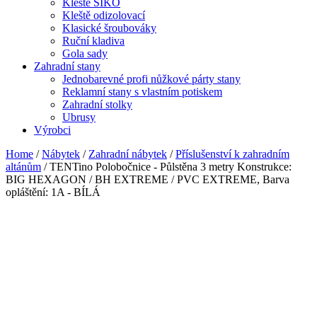
Kleště SIKO
Kleště odizolovací
Klasické šroubováky
Ruční kladiva
Gola sady
Zahradní stany
Jednobarevné profi nůžkové párty stany
Reklamní stany s vlastním potiskem
Zahradní stolky
Ubrusy
Výrobci
Home
/
Nábytek
/
Zahradní nábytek
/
Příslušenství k zahradním
altánům
/ TENTino Polobočnice - Půlstěna 3 metry Konstrukce:
BIG HEXAGON / BH EXTREME / PVC EXTREME, Barva
opláštění: 1A - BÍLÁ