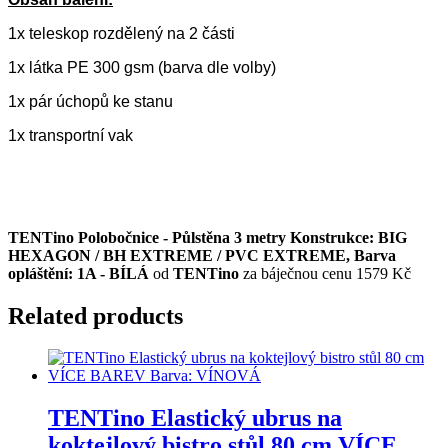
1x teleskop rozdělený na 2 části
1x látka PE 300 gsm (barva dle volby)
1x pár úchopů ke stanu
1x transportní vak
TENTino Polobočnice - Půlstěna 3 metry Konstrukce: BIG
HEXAGON / BH EXTREME / PVC EXTREME, Barva
opláštění: 1A - BÍLÁ
od
TENTino
za báječnou cenu 1579 Kč
Related products
TENTino Elastický ubrus na
koktejlový bistro stůl 80 cm VÍCE