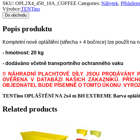
SKU:
OPL2X4_450_10A_COFFEE
Categories:
Nábytek
,
Příslušen
Výrobce:
TENTino
Do obchodu
Popis produktu
Kompletní nové opláštění (střecha + 4 bočnice) lze použít na 
- hmotnost: 20 kg
- dodáváno včetně transportního ochranného vaku
!! NÁHRADNÍ PLACHTOVÉ DÍLY JSOU PRODÁVÁNY 
OVĚŘENA V DATABÁZI NAŠICH ZÁKAZNÍKŮ. PŘÍC
OBJEDNATEL BUDE PÍSEMNĚ O TOMTO ÚKONU VYRO
TENTino OPLÁŠTĚNÍ NA 2x4 m BH EXTREME Barva opláště
Related products