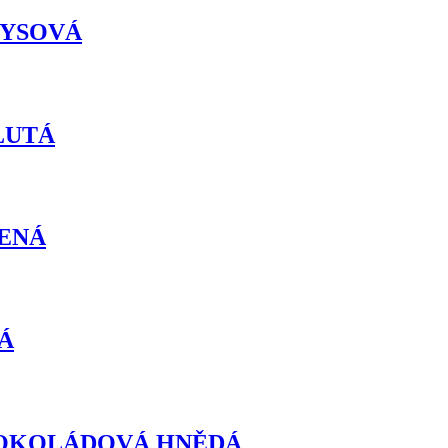
RKYSOVÁ
ŽLUTÁ
VENÁ
NÁ
va: ČOKOLÁDOVÁ HNĚDÁ