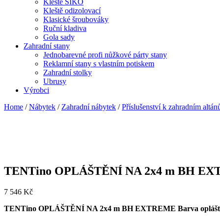
Kleště SIKO
Kleště odizolovací
Klasické šroubováky
Ruční kladiva
Gola sady
Zahradní stany
Jednobarevné profi nůžkové párty stany
Reklamní stany s vlastním potiskem
Zahradní stolky
Ubrusy
Výrobci
Home
/
Nábytek
/
Zahradní nábytek
/
Příslušenství k zahradním altá
TENTino OPLÁŠTĚNÍ NA 2x4 m BH EXTR
7 546
Kč
TENTino OPLÁŠTĚNÍ NA 2x4 m BH EXTREME Barva opláště