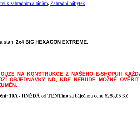
ství k zahradním altánům
,
Zahradní nábytek
na stan
2x4 BIG HEXAGON EXTREME.
POUZE NA KONSTRUKCE Z NAŠEHO E-SHOPU!!
KAŽD
HOZÍ OBJEDNÁVKY ND, KDE NEBUDE MOŽNÉ OVĚŘIT
ZUMĚN.
ní: 10A - HNĚDÁ
od
TENTino
za báječnou cenu 6288,05 Kč