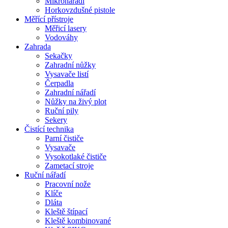
Mikronářadí
Horkovzdušné pistole
Měřící přístroje
Měřicí lasery
Vodováhy
Zahrada
Sekačky
Zahradní nůžky
Vysavače listí
Čerpadla
Zahradní nářadí
Nůžky na živý plot
Ruční pily
Sekery
Čistící technika
Parní čističe
Vysavače
Vysokotlaké čističe
Zametací stroje
Ruční nářadí
Pracovní nože
Klíče
Dláta
Kleště štípací
Kleště kombinované