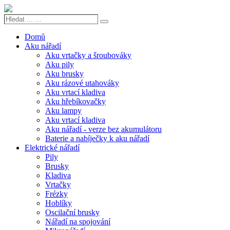
Hledat
Search
...
…
Domů
Aku nářadí
Aku vrtačky a šroubováky
Aku pily
Aku brusky
Aku rázové utahováky
Aku vrtací kladiva
Aku hřebíkovačky
Aku lampy
Aku vrtací kladiva
Aku nářadí - verze bez akumulátoru
Baterie a nabíječky k aku nářadí
Elektrické nářadí
Pily
Brusky
Kladiva
Vrtačky
Frézky
Hoblíky
Oscilační brusky
Nářadí na spojování