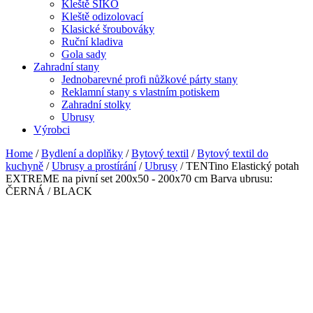
Kleště SIKO
Kleště odizolovací
Klasické šroubováky
Ruční kladiva
Gola sady
Zahradní stany
Jednobarevné profi nůžkové párty stany
Reklamní stany s vlastním potiskem
Zahradní stolky
Ubrusy
Výrobci
Home
/
Bydlení a doplňky
/
Bytový textil
/
Bytový textil do
kuchyně
/
Ubrusy a prostírání
/
Ubrusy
/ TENTino Elastický potah
EXTREME na pivní set 200x50 - 200x70 cm Barva ubrusu:
ČERNÁ / BLACK