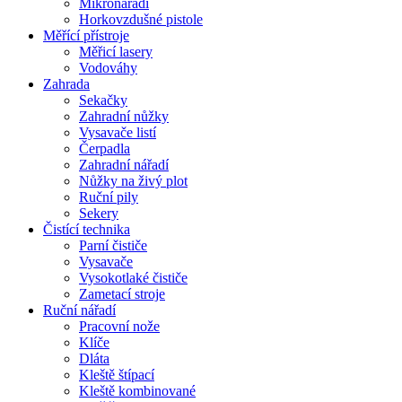
Mikronářadí
Horkovzdušné pistole
Měřící přístroje
Měřicí lasery
Vodováhy
Zahrada
Sekačky
Zahradní nůžky
Vysavače listí
Čerpadla
Zahradní nářadí
Nůžky na živý plot
Ruční pily
Sekery
Čistící technika
Parní čističe
Vysavače
Vysokotlaké čističe
Zametací stroje
Ruční nářadí
Pracovní nože
Klíče
Dláta
Kleště štípací
Kleště kombinované