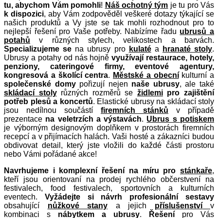
tu, abychom Vám pomohli
!
Náš ochotný tým
je tu pro Vás
k dispozici
, aby Vám zodpověděl veškeré dotazy týkající se
našich produktů a Vy jste se tak mohli rozhodnout pro to
nejlepší řešení pro Vaše potřeby. Nabízíme řadu
ubrusů a
potahů
v různých stylech, velikostech a barvách.
Specializujeme se
na ubrusy pro
kulaté
a
hranaté stoly
.
Ubrusy a potahy od nás hojně
využívají restaurace, hotely,
penziony, cateringové firmy, eventové agentury,
kongresová a školící centra
.
Městské a obecní
kulturní a
společenské domy
pořizují nejen
naše ubrusy
, ale také
skládací stoly
různých rozměrů se
židlemi
pro zajištění
potřeb plesů a koncertů
. Elastické ubrusy na skládací stoly
jsou nedílnou součástí
firemních stánků
v případě
prezentace
na veletrzích a výstavách
.
Ubrus s potiskem
je výborným designovým doplňkem v prostorách firemních
recepcí a v přijímacích halách. Vaši hosté a zákazníci budou
obdivovat detail, který jste vložili do každé části prostoru
nebo Vámi pořádané akce!
Navrhujeme i komplexní řešení na míru pro
stánkaře
,
kteří jsou orientovaní na prodej rychlého občerstvení na
festivalech, food festivalech, sportovních a kulturních
eventech.
Vyžádejte si návrh profesionální sestavy
obsahující
nůžkové stany
a jejich
příslušenství
v
kombinaci s
nábytkem a ubrusy
.
Řešení
pro Vás