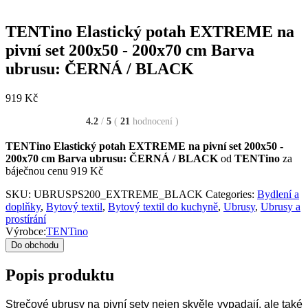
TENTino Elastický potah EXTREME na
pivní set 200x50 - 200x70 cm Barva
ubrusu: ČERNÁ / BLACK
919
Kč
4.2
/
5
(
21
hodnocení
)
TENTino Elastický potah EXTREME na pivní set 200x50 -
200x70 cm Barva ubrusu: ČERNÁ / BLACK
od
TENTino
za
báječnou cenu 919 Kč
SKU:
UBRUSPS200_EXTREME_BLACK
Categories:
Bydlení a
doplňky
,
Bytový textil
,
Bytový textil do kuchyně
,
Ubrusy
,
Ubrusy a
prostírání
Výrobce:
TENTino
Do obchodu
Popis produktu
Strečové ubrusy na pivní sety nejen skvěle vypadají, ale také