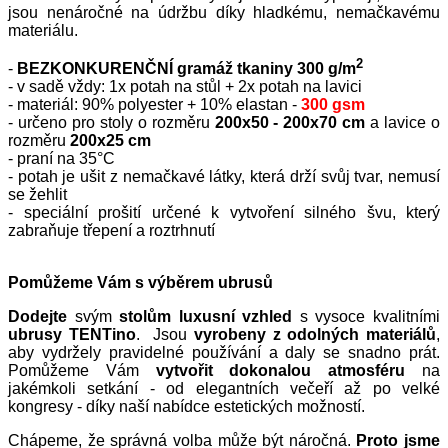
jsou nenáročné na údržbu díky hladkému, nemačkavému
materiálu.
2
-
BEZKONKURENČNÍ gramáž tkaniny 300 g/m
- v sadě vždy: 1x potah na stůl + 2x potah na lavici
- materiál: 90% polyester + 10% elastan -
300 gsm
- určeno pro stoly o rozměru
200x50 - 200x70 cm
a lavice o
rozměru
200x25 cm
- praní na 35°C
- potah je ušit z nemačkavé látky, která drží svůj tvar, nemusí
se žehlit
- speciální prošití určené k vytvoření silného švu, který
zabraňuje třepení a roztrhnutí
Pomůžeme Vám s výběrem ubrusů
Dodejte
svým
stolům
luxusní vzhled
s vysoce kvalitními
ubrusy TENTino
. Jsou
vyrobeny z odolných materiálů
,
aby vydržely pravidelné používání a daly se snadno prát.
Pomůžeme Vám
vytvořit dokonalou atmosféru
na
jakémkoli setkání - od elegantních večeří až po velké
kongresy - díky naší nabídce estetických možností.
Chápeme, že správná volba může být náročná.
Proto jsme