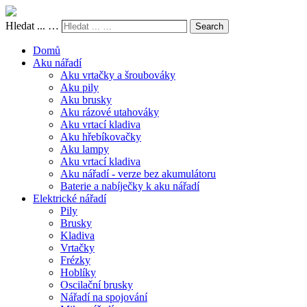
Hledat ... …
Search
Domů
Aku nářadí
Aku vrtačky a šroubováky
Aku pily
Aku brusky
Aku rázové utahováky
Aku vrtací kladiva
Aku hřebíkovačky
Aku lampy
Aku vrtací kladiva
Aku nářadí - verze bez akumulátoru
Baterie a nabíječky k aku nářadí
Elektrické nářadí
Pily
Brusky
Kladiva
Vrtačky
Frézky
Hoblíky
Oscilační brusky
Nářadí na spojování