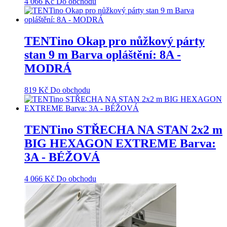
4 066
Kč
Do obchodu
TENTino Okap pro nůžkový párty
stan 9 m Barva opláštění: 8A -
MODRÁ
819
Kč
Do obchodu
TENTino STŘECHA NA STAN 2x2 m
BIG HEXAGON EXTREME Barva:
3A - BÉŽOVÁ
4 066
Kč
Do obchodu