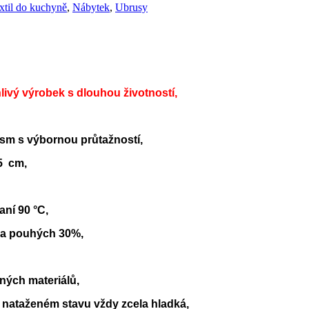
xtil do kuchyně
,
Nábytek
,
Ubrusy
hlivý výrobek s dlouhou životností,
gsm s výbornou průtažností,
5 cm,
aní 90 °C,
 na pouhých 30%,
ných materiálů,
 nataženém stavu vždy zcela hladká,