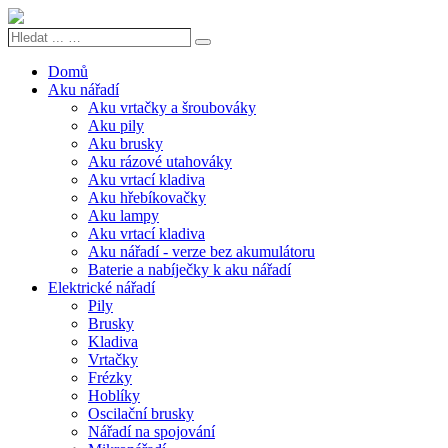
Hledat
Search
...
…
Domů
Aku nářadí
Aku vrtačky a šroubováky
Aku pily
Aku brusky
Aku rázové utahováky
Aku vrtací kladiva
Aku hřebíkovačky
Aku lampy
Aku vrtací kladiva
Aku nářadí - verze bez akumulátoru
Baterie a nabíječky k aku nářadí
Elektrické nářadí
Pily
Brusky
Kladiva
Vrtačky
Frézky
Hoblíky
Oscilační brusky
Nářadí na spojování