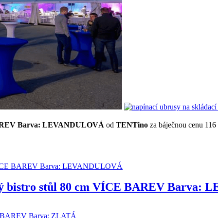
CE BAREV Barva: LEVANDULOVÁ
od
TENTino
za báječnou cenu 116
lový bistro stůl 80 cm VÍCE BAREV Barv