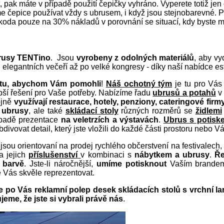
st, pak máte v případě použití čepičky vyhráno. Vyperete totiž 
epice používat vždy s ubrusem, i když jsou stejnobarevné. Prod
koda pouze na 30% nákladů v porovnání se situací, kdy byste m
rusy TENTino
. Jsou
vyrobeny z odolných materiálů
, aby v
 elegantních večeří až po velké kongresy - díky naší nabídce e
 tu, abychom Vám pomohli
!
Náš ochotný tým
je tu pro Vá
epší řešení pro Vaše potřeby. Nabízíme řadu
ubrusů a potahů
v 
ojně
využívají restaurace, hotely, penziony, cateringové fir
 ubrusy
, ale také
skládací stoly
různých rozměrů se
židlemi
padě prezentace
na veletrzích a výstavách
.
Ubrus s potisk
bdivovat detail, který jste vložili do každé části prostoru nebo
í jsou orientovaní na prodej rychlého občerstvení na festivalech
a jejich
příslušenství
v kombinaci s
nábytkem a ubrusy
.
Ře
é barvě
. Jste-li náročnější,
umíme potisknout
Vaším brandem 
 Vás skvěle reprezentovat.
me po Vás reklamní polep desek skládacích stolů s vrchní 
me, že jste si vybrali právě nás
.