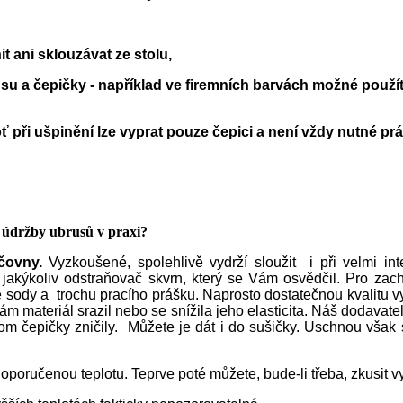
t ani sklouzávat ze stolu,
su a čepičky - například ve firemních barvách možné použí
 při ušpinění lze vyprat pouze čepici a není vždy nutné prá
a údržby ubrusů v praxi?
čovny.
Vyzkoušené, spolehlivě vydrží sloužit i při velmi in
jakýkoliv odstraňovač skvrn, který se Vám osvědčil. Pro zacho
é sody a trochu pracího prášku. Naprosto dostatečnou kvalitu vyp
ám materiál srazil nebo se snížila jeho elasticita. Náš dodavat
m čepičky zničily. Můžete je dát i do sušičky. Uschnou však 
poručenou teplotu. Teprve poté můžete, bude-li třeba, zkusit vy