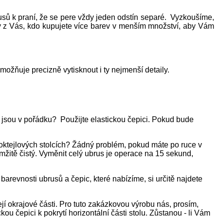
sů k praní, že se pere vždy jeden odstín separé. Vyzkoušíme,
y z Vás, kdo kupujete více barev v menším množství, aby Vám
možňuje precizně vytisknout i ty nejmenší detaily.
su jsou v pořádku? Použijte elastickou čepici. Pokud bude
koktejlových stolcích? Žádný problém, pokud máte po ruce v
mžitě čistý. Vyměnit celý ubrus je operace na 15 sekund,
arevnosti ubrusů a čepic, které nabízíme, si určitě najdete
jí okrajové části. Pro tuto zakázkovou výrobu nás, prosím,
ou čepici k pokrytí horizontální části stolu. Zůstanou - li Vám