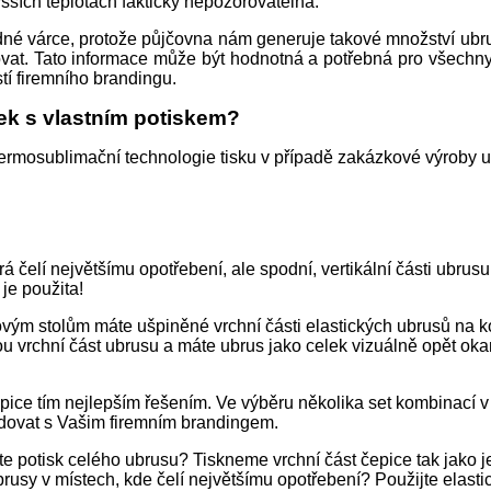
vyšších teplotách fakticky nepozorovatelná.
dné várce, protože půjčovna nám generuje takové množství ubru
movat. Tato informace může být hodnotná a potřebná pro všechn
tí firemního brandingu.
ek s vlastním potiskem?
 Termosublimační technologie tisku v případě zakázkové výroby u
erá čelí největšímu opotřebení, ale spodní, vertikální části ubru
je použita!
ovým stolům máte ušpiněné vrchní části elastických ubrusů na 
u vrchní část ubrusu a máte ubrus jako celek vizuálně opět oka
ce tím nejlepším řešením. Ve výběru několika set kombinací v b
ndovat s Vašim firemním brandingem.
e potisk celého ubrusu? Tiskneme vrchní část čepice tak jako je
rusy v místech, kde čelí největšímu opotřebení? Použijte elastick