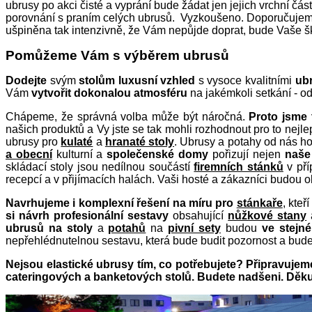
ubrusy po akci čisté a vyprání bude žádat jen jejich vrchní čá
porovnání s praním celých ubrusů. Vyzkoušeno. Doporučujeme č
ušpiněna tak intenzivně, že Vám nepůjde doprat, bude Vaše š
Pomůžeme Vám s výběrem ubrusů
Dodejte
svým
stolům
luxusní vzhled
s vysoce kvalitními
ub
Vám
vytvořit dokonalou atmosféru
na jakémkoli setkání - od
Chápeme, že správná volba může být náročná.
Proto jsme
našich produktů a Vy jste se tak mohli rozhodnout pro to nejl
ubrusy pro
kulaté
a
hranaté stoly
. Ubrusy a potahy od nás h
a obecní
kulturní a
společenské domy
pořizují nejen
naše
skládací stoly jsou nedílnou součástí
firemních stánků
v pří
recepcí a v přijímacích halách. Vaši hosté a zákazníci budou o
Navrhujeme i komplexní řešení na míru pro
stánkaře
, kteř
si návrh profesionální sestavy
obsahující
nůžkové stany
ubrusů na stoly
a
potahů
na
pivní sety
budou
ve stejn
nepřehlédnutelnou sestavu, která bude budit pozornost a bude
Nejsou elastické ubrusy tím, co potřebujete? Připravuje
cateringových a banketových stolů. Budete nadšeni. Děkuje