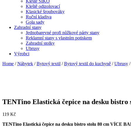
Kleště SIKO
Kleště odizolovací
Klasické šroubováky
Ruční kladiva
Gola sady
Zahradní stany
Jednobarevné profi nůžkové párty stany
Reklamní stany s vlastním potiskem
Zahradní stolky
Ubrusy
Výrobci
Home
/
Nábytek
/
Bytový textil
/
Bytový textil do kuchyně
/
Ubrusy
/
TENTino Elastická čepice na desku bis
119
Kč
TENTino Elastická čepice na desku bistro stolu 80 cm VÍ