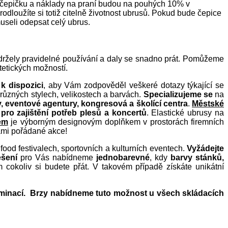
jen čepičku a náklady na praní budou na pouhých 10% v
loužíte si totiž citelně životnost ubrusů. Pokud bude čepice
useli odepsat celý ubrus.
ydržely pravidelné používání a daly se snadno prát. Pomůžeme
stetických možností.
s
k dispozici
, aby Vám zodpověděl veškeré dotazy týkající se
různých stylech, velikostech a barvách.
Specializujeme se
na
my, eventové agentury, kongresová a školící centra
.
Městské
pro zajištění potřeb plesů a koncertů
. Elastické ubrusy na
em
je výborným designovým doplňkem v prostorách firemních
 Vámi pořádané akce!
, food festivalech, sportovních a kulturních eventech.
Vyžádejte
šení
pro Vás nabídneme
jednobarevné
, kdy
barvy stánků,
cokoliv si budete přát. V takovém případě získáte unikátní
laminací. Brzy nabídneme tuto možnost u všech skládacích