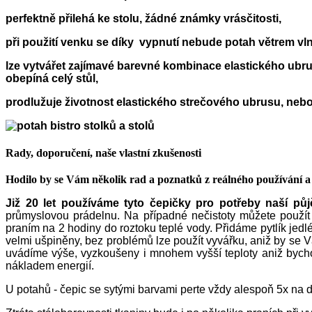
perfektně přilehá ke stolu, žádné známky vrásčitosti,
při použití venku se díky vypnutí nebude potah větrem vlni
lze vytvářet zajímavé barevné kombinace elastického ubru
obepíná celý stůl,
prodlužuje životnost elastického strečového ubrusu, neboť
Rady, doporučení, naše vlastní zkušenosti
Hodilo by se Vám několik rad a poznatků z reálného používání 
Již 20 let používáme tyto čepičky pro potřeby naší půj
průmyslovou prádelnu. Na případné nečistoty můžete použít 
praním na 2 hodiny do roztoku teplé vody. Přidáme pytlík jedl
velmi ušpiněny, bez problémů lze použít vyvářku, aniž by se V
uvádíme výše, vyzkoušeny i mnohem vyšší teploty aniž bycho
nákladem energií.
U potahů - čepic se sytými barvami perte vždy alespoň 5x na do