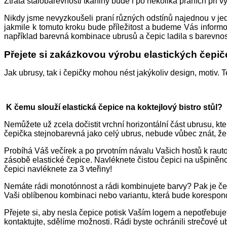
Ztráta stálobarevnosti tkaniny bude i po několika praních při 
Nikdy jsme nevyzkoušeli praní různých odstínů najednou v je
jakmile k tomuto kroku bude příležitost a budeme Vás infor
například barevná kombinace ubrusů a čepic ladila s barevnos
Přejete si zakázkovou výrobu elastických čepič
Jak ubrusy, tak i čepičky mohou nést jakýkoliv design, motiv.
K čemu slouží elastická čepice na koktejlový bistro stůl?
Nemůžete už zcela dočistit vrchní horizontální část ubrusu, kt
čepička stejnobarevná jako celý ubrus, nebude vůbec znát, že 
Probíhá Váš večírek a po prvotním návalu Vašich hostů k raut
zásobě elastické čepice. Navléknete čistou čepici na ušpiněno
čepici navléknete za 3 vteřiny!
Nemáte rádi monotónnost a rádi kombinujete barvy? Pak je čepi
Vaši oblíbenou kombinaci nebo variantu, která bude korespo
Přejete si, aby nesla čepice potisk Vaším logem a nepotřebujet
kontaktujte, sdělíme možnosti.
Rádi byste ochránili strečové ub