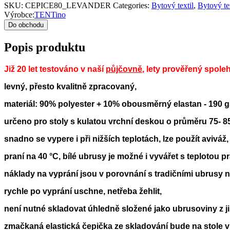
SKU:
CEPICE80_LEVANDER
Categories:
Bytový textil
,
Bytový te
Výrobce:
TENTino
Do obchodu
Popis produktu
Již 20 let testováno v naší
půjčovně
, lety prověřený spole
levný, přesto kvalitně zpracovaný,
materiál: 90% polyester + 10% obousměrný elastan - 190 
určeno pro stoly s kulatou vrchní deskou o průměru 75- 8
snadno se vypere i při nižších teplotách, lze použít aviváž,
praní na 40 °C, bílé ubrusy je možné i vyvářet s teplotou pr
náklady na vyprání jsou v porovnání s tradičními ubrusy
rychle po vyprání uschne, netřeba žehlit,
není nutné skladovat úhledně složené jako ubrusoviny z ji
zmačkaná elastická čepička ze skladování bude na stole v