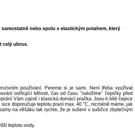
t samostatně nebo spolu s elastickým potahem, který
t celý ubrus.
tenzivním používání. Pereme si je sami. Není třeba využívat
vání oslňující bělosti, čas od času "naložíme" čepičky před
rání Vám zajistí i klasická domácí pračka. Jsou-li bílé čepice
el sice doporučuje teplotu praní max. 40 °C, nicméně máme, jak
samy na věšáku tak rychle, že je sušení v sušičce zbytečným
šší teplotu vody.