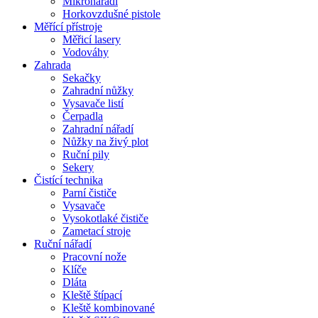
Mikronářadí
Horkovzdušné pistole
Měřící přístroje
Měřicí lasery
Vodováhy
Zahrada
Sekačky
Zahradní nůžky
Vysavače listí
Čerpadla
Zahradní nářadí
Nůžky na živý plot
Ruční pily
Sekery
Čistící technika
Parní čističe
Vysavače
Vysokotlaké čističe
Zametací stroje
Ruční nářadí
Pracovní nože
Klíče
Dláta
Kleště štípací
Kleště kombinované