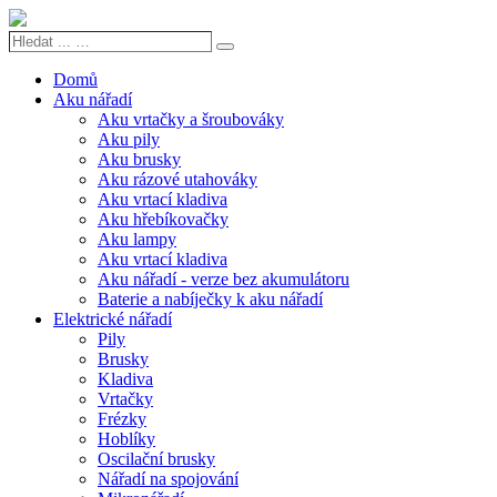
Hledat
Search
...
…
Domů
Aku nářadí
Aku vrtačky a šroubováky
Aku pily
Aku brusky
Aku rázové utahováky
Aku vrtací kladiva
Aku hřebíkovačky
Aku lampy
Aku vrtací kladiva
Aku nářadí - verze bez akumulátoru
Baterie a nabíječky k aku nářadí
Elektrické nářadí
Pily
Brusky
Kladiva
Vrtačky
Frézky
Hoblíky
Oscilační brusky
Nářadí na spojování