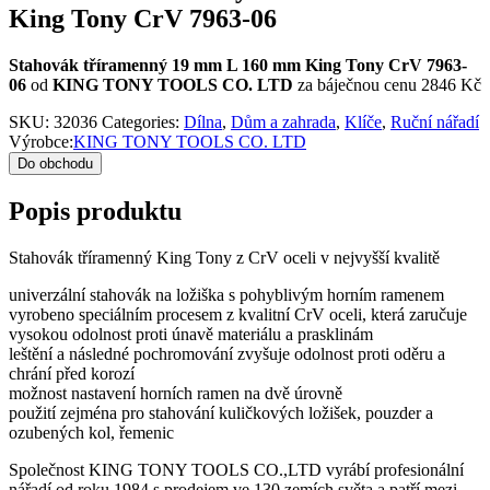
King Tony CrV 7963-06
Stahovák tříramenný 19 mm L 160 mm King Tony CrV 7963-
06
od
KING TONY TOOLS CO. LTD
za báječnou cenu 2846 Kč
SKU:
32036
Categories:
Dílna
,
Dům a zahrada
,
Klíče
,
Ruční nářadí
Výrobce:
KING TONY TOOLS CO. LTD
Do obchodu
Popis produktu
Stahovák tříramenný King Tony z CrV oceli v nejvyšší kvalitě
univerzální stahovák na ložiška s pohyblivým horním ramenem
vyrobeno speciálním procesem z kvalitní CrV oceli, která zaručuje
vysokou odolnost proti únavě materiálu a prasklinám
leštění a následné pochromování zvyšuje odolnost proti oděru a
chrání před korozí
možnost nastavení horních ramen na dvě úrovně
použití zejména pro stahování kuličkových ložišek, pouzder a
ozubených kol, řemenic
Společnost KING TONY TOOLS CO.,LTD vyrábí profesionální
nářadí od roku 1984 s prodejem ve 130 zemích světa a patří mezi