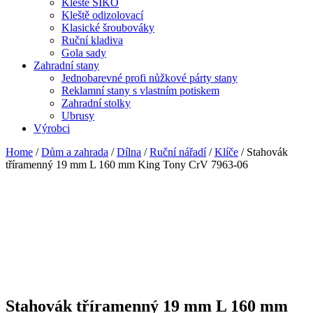
Kleště SIKO
Kleště odizolovací
Klasické šroubováky
Ruční kladiva
Gola sady
Zahradní stany
Jednobarevné profi nůžkové párty stany
Reklamní stany s vlastním potiskem
Zahradní stolky
Ubrusy
Výrobci
Home
/
Dům a zahrada
/
Dílna
/
Ruční nářadí
/
Klíče
/ Stahovák
tříramenný 19 mm L 160 mm King Tony CrV 7963-06
Stahovák tříramenný 19 mm L 160 mm