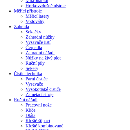
Mikronářadí
Horkovzdušné pistole
Měřící přístroje
Měřicí lasery
Vodováhy
Zahrada
Sekačky
Zahradní nůžky
Vysavače listí
Čerpadla
Zahradní nářadí
Nůžky na živý plot
Ruční pily
Sekery
Čistící technika
Parní čističe
Vysavače
Vysokotlaké čističe
Zametací stroje
Ruční nářadí
Pracovní nože
Klíče
Dláta
Kleště štípací
Kleště kombinované