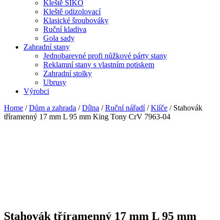
Kleště SIKO
Kleště odizolovací
Klasické šroubováky
Ruční kladiva
Gola sady
Zahradní stany
Jednobarevné profi nůžkové párty stany
Reklamní stany s vlastním potiskem
Zahradní stolky
Ubrusy
Výrobci
Home
/
Dům a zahrada
/
Dílna
/
Ruční nářadí
/
Klíče
/ Stahovák
tříramenný 17 mm L 95 mm King Tony CrV 7963-04
Stahovák tříramenný 17 mm L 95 mm