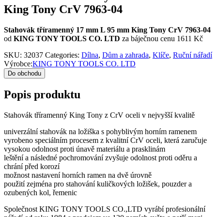
King Tony CrV 7963-04
Stahovák tříramenný 17 mm L 95 mm King Tony CrV 7963-04
od
KING TONY TOOLS CO. LTD
za báječnou cenu 1611 Kč
SKU:
32037
Categories:
Dílna
,
Dům a zahrada
,
Klíče
,
Ruční nářadí
Výrobce:
KING TONY TOOLS CO. LTD
Do obchodu
Popis produktu
Stahovák tříramenný King Tony z CrV oceli v nejvyšší kvalitě
univerzální stahovák na ložiška s pohyblivým horním ramenem
vyrobeno speciálním procesem z kvalitní CrV oceli, která zaručuje
vysokou odolnost proti únavě materiálu a prasklinám
leštění a následné pochromování zvyšuje odolnost proti oděru a
chrání před korozí
možnost nastavení horních ramen na dvě úrovně
použití zejména pro stahování kuličkových ložišek, pouzder a
ozubených kol, řemenic
Společnost KING TONY TOOLS CO.,LTD vyrábí profesionální