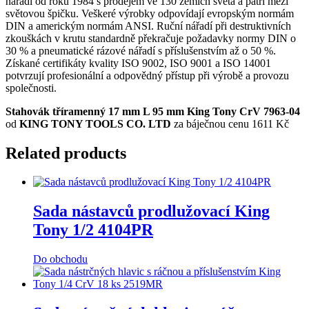
nářadí od roku 1984 s prodejem ve 130 zemích světa a patří mezi
světovou špičku. Veškeré výrobky odpovídají evropským normám
DIN a americkým normám ANSI. Ruční nářadí při destruktivních
zkouškách v krutu standardně překračuje požadavky normy DIN o
30 % a pneumatické rázové nářadí s příslušenstvím až o 50 %.
Získané certifikáty kvality ISO 9002, ISO 9001 a ISO 14001
potvrzují profesionální a odpovědný přístup při výrobě a provozu
společnosti.
Stahovák tříramenný 17 mm L 95 mm King Tony CrV 7963-04
od
KING TONY TOOLS CO. LTD
za báječnou cenu 1611 Kč
Related products
Sada nástavců prodlužovací King
Tony 1/2 4104PR
Do obchodu