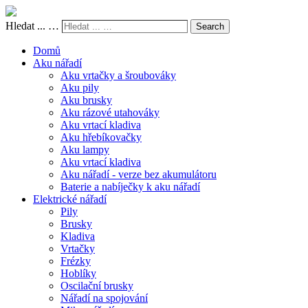
Hledat ... …
Search
Domů
Aku nářadí
Aku vrtačky a šroubováky
Aku pily
Aku brusky
Aku rázové utahováky
Aku vrtací kladiva
Aku hřebíkovačky
Aku lampy
Aku vrtací kladiva
Aku nářadí - verze bez akumulátoru
Baterie a nabíječky k aku nářadí
Elektrické nářadí
Pily
Brusky
Kladiva
Vrtačky
Frézky
Hoblíky
Oscilační brusky
Nářadí na spojování