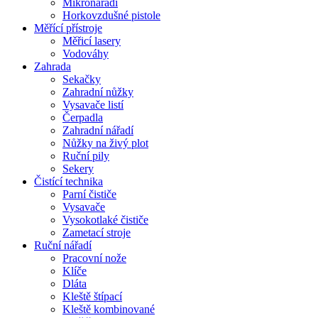
Mikronářadí
Horkovzdušné pistole
Měřící přístroje
Měřicí lasery
Vodováhy
Zahrada
Sekačky
Zahradní nůžky
Vysavače listí
Čerpadla
Zahradní nářadí
Nůžky na živý plot
Ruční pily
Sekery
Čistící technika
Parní čističe
Vysavače
Vysokotlaké čističe
Zametací stroje
Ruční nářadí
Pracovní nože
Klíče
Dláta
Kleště štípací
Kleště kombinované