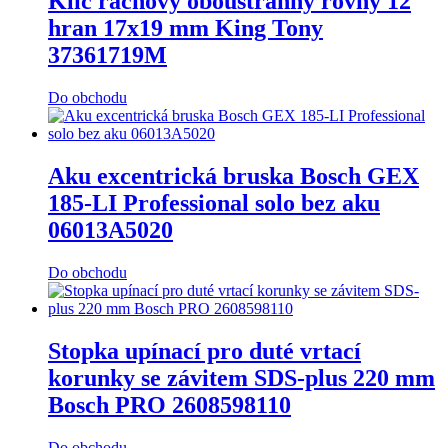
Klíč ráčnový oboustranný rovný 12
hran 17x19 mm King Tony
37361719M
Do obchodu
Aku excentrická bruska Bosch GEX
185-LI Professional solo bez aku
06013A5020
Do obchodu
Stopka upínací pro duté vrtací
korunky se závitem SDS-plus 220 mm
Bosch PRO 2608598110
Do obchodu