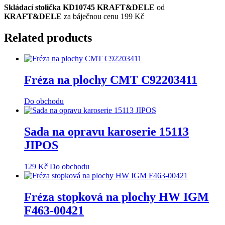
Skládací stolička KD10745 KRAFT&DELE
od
KRAFT&DELE
za báječnou cenu 199 Kč
Related products
Fréza na plochy CMT C92203411
Do obchodu
Sada na opravu karoserie 15113
JIPOS
129
Kč
Do obchodu
Fréza stopková na plochy HW IGM
F463-00421