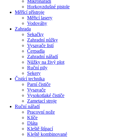
Mikronářadí
Horkovzdušné pistole
Měřící přístroje
Měřicí lasery
Vodováhy
Zahrada
Sekačky
Zahradní nůžky
Vysavače listí
Čerpadla
Zahradní nářadí
Nůžky na živý plot
Ruční pily
Sekery
Čistící technika
Parní čističe
Vysavače
Vysokotlaké čističe
Zametací stroje
Ruční nářadí
Pracovní nože
Klíče
Dláta
Kleště štípací
Kleště kombinované