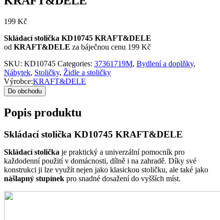
KRAFT&DELE
199
Kč
Skládací stolička KD10745 KRAFT&DELE
od
KRAFT&DELE
za báječnou cenu 199 Kč
SKU:
KD10745
Categories:
37361719M
,
Bydlení a doplňky
,
Nábytek
,
Stoličky
,
Židle a stoličky
Výrobce:
KRAFT&DELE
Do obchodu
Popis produktu
Skládací stolička KD10745 KRAFT&DELE
Skládací stolička
je praktický a univerzální pomocník pro
každodenní použití v domácnosti, dílně i na zahradě. Díky své
konstrukci ji lze využít nejen jako klasickou stoličku, ale také jako
nášlapný stupínek
pro snadné dosažení do vyšších míst.