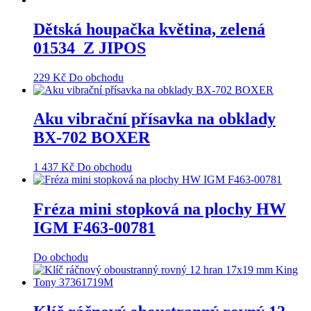
Dětská houpačka květina, zelená
01534_Z JIPOS
229
Kč
Do obchodu
Aku vibrační přísavka na obklady
BX-702 BOXER
1 437
Kč
Do obchodu
Fréza mini stopková na plochy HW
IGM F463-00781
Do obchodu