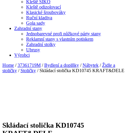
Kleště SIKO
Kleště odizolovací
Klasické šroubováky
Ruční kladiva
Gola sady
Zahradní stany
Jednobarevné profi nůžkové párty stany
Reklamní stany s vlastním potiskem
Zahradní stolky
Ubrusy
Výrobci
Home
/
37361719M
/
Bydlení a doplňky
/
Nábytek
/
Židle a
stoličky
/
Stoličky
/ Skládací stolička KD10745 KRAFT&DELE
Skládací stolička KD10745