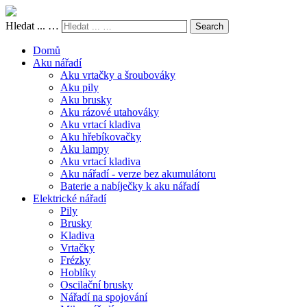
Hledat ... …
Search
Domů
Aku nářadí
Aku vrtačky a šroubováky
Aku pily
Aku brusky
Aku rázové utahováky
Aku vrtací kladiva
Aku hřebíkovačky
Aku lampy
Aku vrtací kladiva
Aku nářadí - verze bez akumulátoru
Baterie a nabíječky k aku nářadí
Elektrické nářadí
Pily
Brusky
Kladiva
Vrtačky
Frézky
Hoblíky
Oscilační brusky
Nářadí na spojování