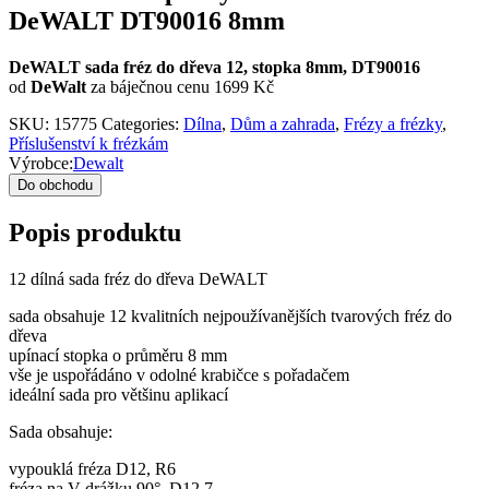
DeWALT DT90016 8mm
DeWALT sada fréz do dřeva 12, stopka 8mm, DT90016
od
DeWalt
za báječnou cenu 1699 Kč
SKU:
15775
Categories:
Dílna
,
Dům a zahrada
,
Frézy a frézky
,
Příslušenství k frézkám
Výrobce:
Dewalt
Do obchodu
Popis produktu
12 dílná sada fréz do dřeva DeWALT
sada obsahuje 12 kvalitních nejpoužívanějších tvarových fréz do
dřeva
upínací stopka o průměru 8 mm
vše je uspořádáno v odolné krabičce s pořadačem
ideální sada pro většinu aplikací
Sada obsahuje:
vypouklá fréza D12, R6
fréza na V drážku 90°, D12,7