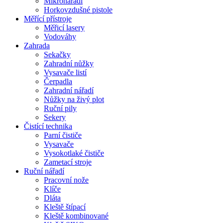
Mikronářadí
Horkovzdušné pistole
Měřící přístroje
Měřicí lasery
Vodováhy
Zahrada
Sekačky
Zahradní nůžky
Vysavače listí
Čerpadla
Zahradní nářadí
Nůžky na živý plot
Ruční pily
Sekery
Čistící technika
Parní čističe
Vysavače
Vysokotlaké čističe
Zametací stroje
Ruční nářadí
Pracovní nože
Klíče
Dláta
Kleště štípací
Kleště kombinované