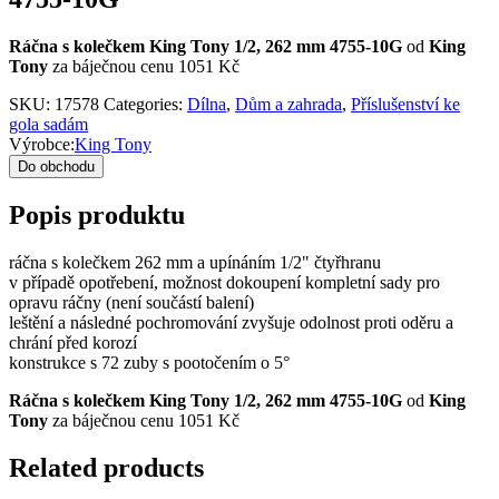
Ráčna s kolečkem King Tony 1/2, 262 mm 4755-10G
od
King
Tony
za báječnou cenu 1051 Kč
SKU:
17578
Categories:
Dílna
,
Dům a zahrada
,
Příslušenství ke
gola sadám
Výrobce:
King Tony
Do obchodu
Popis produktu
ráčna s kolečkem 262 mm a upínáním 1/2" čtyřhranu
v případě opotřebení, možnost dokoupení kompletní sady pro
opravu ráčny (není součástí balení)
leštění a následné pochromování zvyšuje odolnost proti oděru a
chrání před korozí
konstrukce s 72 zuby s pootočením o 5°
Ráčna s kolečkem King Tony 1/2, 262 mm 4755-10G
od
King
Tony
za báječnou cenu 1051 Kč
Related products