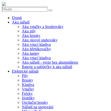
Hledat
Search
...
…
Domů
Aku nářadí
Aku vrtačky a šroubováky
Aku pily
Aku brusky
Aku rázové utahováky
Aku vrtací kladiva
Aku hřebíkovačky
Aku lampy
Aku vrtací kladiva
Aku nářadí - verze bez akumulátoru
Baterie a nabíječky k aku nářadí
Elektrické nářadí
Pily
Brusky
Kladiva
Vrtačky
Frézky
Hoblíky
Oscilační brusky
Nářadí na spojování