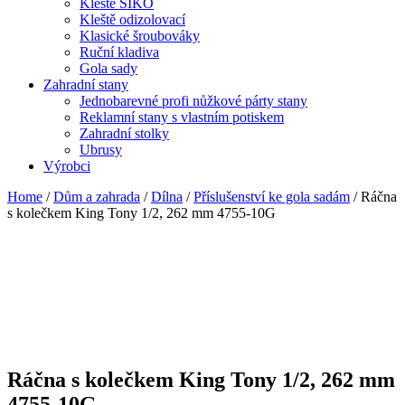
Kleště SIKO
Kleště odizolovací
Klasické šroubováky
Ruční kladiva
Gola sady
Zahradní stany
Jednobarevné profi nůžkové párty stany
Reklamní stany s vlastním potiskem
Zahradní stolky
Ubrusy
Výrobci
Home
/
Dům a zahrada
/
Dílna
/
Příslušenství ke gola sadám
/ Ráčna
s kolečkem King Tony 1/2, 262 mm 4755-10G
Ráčna s kolečkem King Tony 1/2, 262 mm
4755-10G