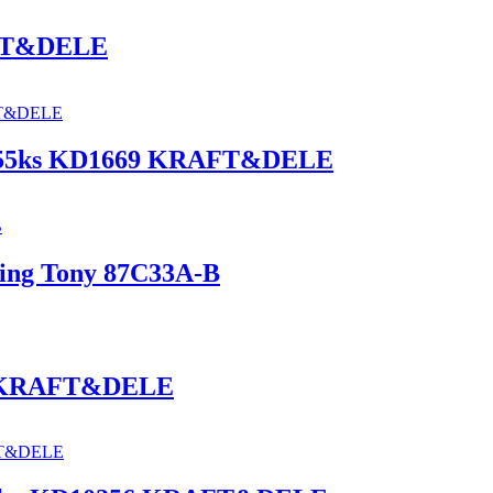
AFT&DELE
ví 55ks KD1669 KRAFT&DELE
King Tony 87C33A-B
91 KRAFT&DELE