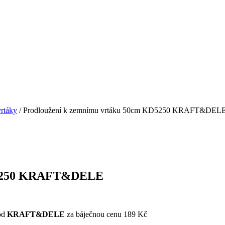
vrtáky
/ Prodloužení k zemnímu vrtáku 50cm KD5250 KRAFT&DEL
KD5250 KRAFT&DELE
od
KRAFT&DELE
za báječnou cenu 189 Kč