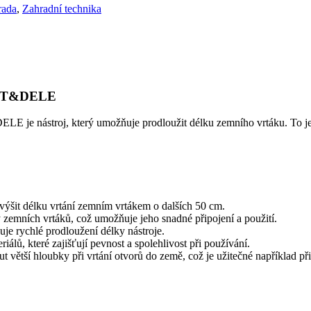
rada
,
Zahradní technika
AFT&DELE
 nástroj, který umožňuje prodloužit délku zemního vrtáku. To je už
ýšit délku vrtání zemním vrtákem o dalších 50 cm.
y zemních vrtáků, což umožňuje jeho snadné připojení a použití.
e rychlé prodloužení délky nástroje.
álů, které zajišťují pevnost a spolehlivost při používání.
větší hloubky při vrtání otvorů do země, což je užitečné například př