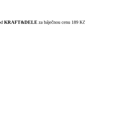
od
KRAFT&DELE
za báječnou cenu 189 Kč