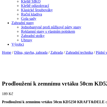
Kleště SIKO
Kleště odizolovací
Klasické šroubováky
Ruční kladiva
Gola sady
Zahradní stany
Jednobarevné profi nůžkové párty stany
Reklamní stany s vlastním potiskem
Zahradní stolky
Ubrusy
Výrobci
Home
/
Dílna, stavba, zahrada
/
Zahrada
/
Zahradní technika
/
Půdní 
Prodloužení k zemnímu vrtáku 50cm 
189
Kč
Prodloužení k zemnímu vrtáku 50cm KD5250 KRAFT&DELE