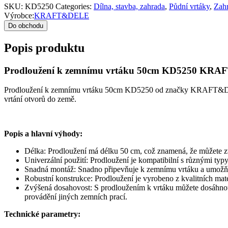
SKU:
KD5250
Categories:
Dílna, stavba, zahrada
,
Půdní vrtáky
,
Zah
Výrobce:
KRAFT&DELE
Do obchodu
Popis produktu
Prodloužení k zemnímu vrtáku 50cm KD5250 KR
Prodloužení k zemnímu vrtáku 50cm KD5250 od značky KRAFT&DELE je
vrtání otvorů do země.
Popis a hlavní výhody:
Délka: Prodloužení má délku 50 cm, což znamená, že můžete zv
Univerzální použití: Prodloužení je kompatibilní s různými typ
Snadná montáž: Snadno připevňuje k zemnímu vrtáku a umožňuj
Robustní konstrukce: Prodloužení je vyrobeno z kvalitních materi
Zvýšená dosahovost: S prodloužením k vrtáku můžete dosáhnout 
provádění jiných zemních prací.
Technické parametry: