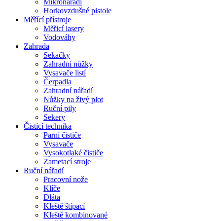
Mikronářadí
Horkovzdušné pistole
Měřící přístroje
Měřicí lasery
Vodováhy
Zahrada
Sekačky
Zahradní nůžky
Vysavače listí
Čerpadla
Zahradní nářadí
Nůžky na živý plot
Ruční pily
Sekery
Čistící technika
Parní čističe
Vysavače
Vysokotlaké čističe
Zametací stroje
Ruční nářadí
Pracovní nože
Klíče
Dláta
Kleště štípací
Kleště kombinované