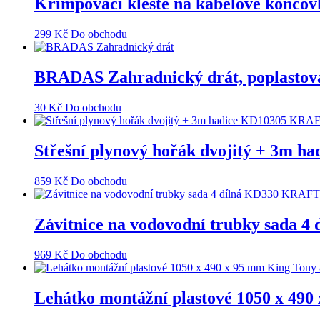
Krimpovací kleště na kabelové ko
299
Kč
Do obchodu
BRADAS Zahradnický drát, poplastov
30
Kč
Do obchodu
Střešní plynový hořák dvojitý + 3
859
Kč
Do obchodu
Závitnice na vodovodní trubky sad
969
Kč
Do obchodu
Lehátko montážní plastové 1050 x 49