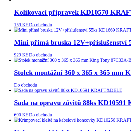
Kolíkovací přípravek KD10570 KR
159
Kč
Do obchodu
Mini přímá bruska 12V+příslušenst
929
Kč
Do obchodu
Stolek montážní 360 x 365 x 365 mm 
Do obchodu
Sada na opravu závitů 88ks KD105
690
Kč
Do obchodu