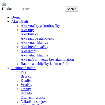
Hledat ... …
Search
Domů
Aku nářadí
Aku vrtačky a šroubováky
Aku pily
Aku brusky
Aku rázové utahováky
Aku vrtací kladiva
Aku hřebíkovačky
Aku lampy
Aku vrtací kladiva
Aku nářadí - verze bez akumulátoru
Baterie a nabíječky k aku nářadí
Elektrické nářadí
Pily
Brusky
Kladiva
Vrtačky
Frézky
Hoblíky
Oscilační brusky
Nářadí na spojování