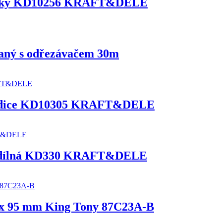
ncovky KD10256 KRAFT&DELE
aný s odřezávačem 30m
m hadice KD10305 KRAFT&DELE
a 4 dílná KD330 KRAFT&DELE
0 x 95 mm King Tony 87C23A-B