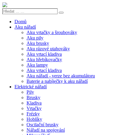
Hledat
Search
...
…
Domů
Aku nářadí
Aku vrtačky a šroubováky
Aku pily
Aku brusky
Aku rázové utahováky
Aku vrtací kladiva
Aku hřebíkovačky
Aku lampy
Aku vrtací kladiva
Aku nářadí - verze bez akumulátoru
Baterie a nabíječky k aku nářadí
Elektrické nářadí
Pily
Brusky
Kladiva
Vrtačky
Frézky
Hoblíky
Oscilační brusky
Nářadí na spojování