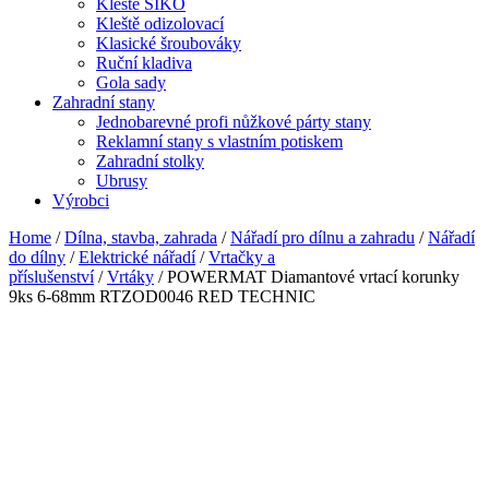
Kleště SIKO
Kleště odizolovací
Klasické šroubováky
Ruční kladiva
Gola sady
Zahradní stany
Jednobarevné profi nůžkové párty stany
Reklamní stany s vlastním potiskem
Zahradní stolky
Ubrusy
Výrobci
Home
/
Dílna, stavba, zahrada
/
Nářadí pro dílnu a zahradu
/
Nářadí
do dílny
/
Elektrické nářadí
/
Vrtačky a
příslušenství
/
Vrtáky
/ POWERMAT Diamantové vrtací korunky
9ks 6-68mm RTZOD0046 RED TECHNIC