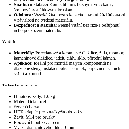
Snadná instalace:
Kompatibilní s běžnými vrtačkami,
šroubováky a úhlovými bruskami.
Odolnost:
Vysoká životnost s kapacitou vrtání 20-100 otvorů
v závislosti na tvrdosti materiálu.
Bezpečnost a stabilita:
Přesné vrtání bez rizika odštípnutí
nebo poškození materiálu.
Využití:
Materiály:
Porcelánové a keramické dlaždice, žula, mramor,
kameninové dlaždice, jadeit, cihly, sklo, přírodní kámen.
Aplikace:
Ideální pro montáž malých komponentů na
dlážděné stěny, instalaci polic a skříněk, připevnění šatních
skříní a komod.
Technické parametry:
Hmotnost sady:
1,6 kg
Materiál těla: ocel
červená barva
HEX adaptér pro vrtačky/šroubováky
Závit: M14 pro brusky
Pracovní hloubka: 3,5 cm
Výška diamantového dílu: 10 mm