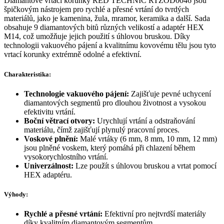
Diamantové vrtací korunky RED TECHNIC RTZOD0046 jsou
špičkovým nástrojem pro rychlé a přesné vrtání do tvrdých
materiálů, jako je kamenina, žula, mramor, keramika a další. Sada
obsahuje 9 diamantových bitů různých velikostí a adaptér HEX
M14, což umožňuje jejich použití s úhlovou bruskou. Díky
technologii vakuového pájení a kvalitnímu kovovému tělu jsou tyto
vrtací korunky extrémně odolné a efektivní.
Charakteristika:
Technologie vakuového pájení:
Zajišťuje pevné uchycení
diamantových segmentů pro dlouhou životnost a vysokou
efektivitu vrtání.
Boční větrací otvory:
Urychlují vrtání a odstraňování
materiálu, čímž zajišťují plynulý pracovní proces.
Voskové plnění:
Malé vrtáky (6 mm, 8 mm, 10 mm, 12 mm)
jsou plněné voskem, který pomáhá při chlazení během
vysokorychlostního vrtání.
Univerzálnost:
Lze použít s úhlovou bruskou a vrtat pomocí
HEX adaptéru.
Výhody:
Rychlé a přesné vrtání:
Efektivní pro nejtvrdší materiály
díky kvalitním diamantovým segmentům.