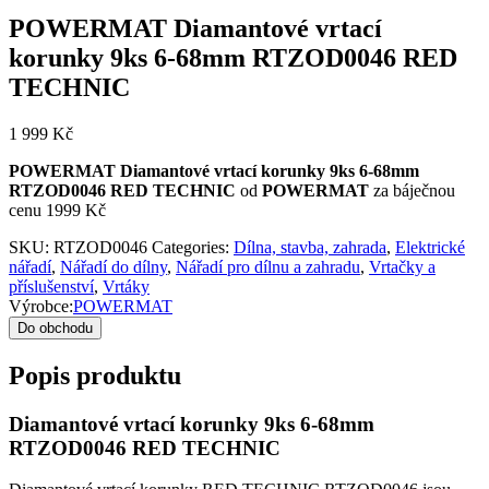
POWERMAT Diamantové vrtací
korunky 9ks 6-68mm RTZOD0046 RED
TECHNIC
1 999
Kč
POWERMAT Diamantové vrtací korunky 9ks 6-68mm
RTZOD0046 RED TECHNIC
od
POWERMAT
za báječnou
cenu 1999 Kč
SKU:
RTZOD0046
Categories:
Dílna, stavba, zahrada
,
Elektrické
nářadí
,
Nářadí do dílny
,
Nářadí pro dílnu a zahradu
,
Vrtačky a
příslušenství
,
Vrtáky
Výrobce:
POWERMAT
Do obchodu
Popis produktu
Diamantové vrtací korunky 9ks 6-68mm
RTZOD0046 RED TECHNIC