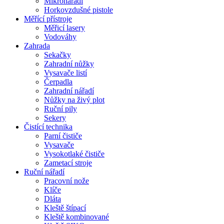
Mikronářadí
Horkovzdušné pistole
Měřící přístroje
Měřicí lasery
Vodováhy
Zahrada
Sekačky
Zahradní nůžky
Vysavače listí
Čerpadla
Zahradní nářadí
Nůžky na živý plot
Ruční pily
Sekery
Čistící technika
Parní čističe
Vysavače
Vysokotlaké čističe
Zametací stroje
Ruční nářadí
Pracovní nože
Klíče
Dláta
Kleště štípací
Kleště kombinované