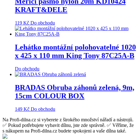
Měřící pásmo nylon 20m KD10424
KRAFT&DELE
119
Kč
Do obchodu
Lehátko montážní polohovatelné 1020
x 425 x 110 mm King Tony 87C25A-B
Do obchodu
BRADAS Obruba záhonů zelená, 9m,
15cm COLOUR BOX
149
Kč
Do obchodu
Na Profi-dilna.cz si vyberete z širokého množství nářadí a nástrojů.
✅ Pokud potřebujete vybavit dílnu, jste zde správně. ✅ Věříme, že
s nákupem na Profi-dilna.cz budete spokojeni a vaše dílna také.