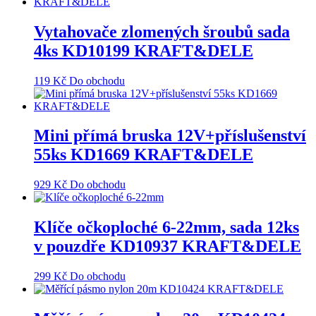
Vytahovače zlomených šroubů sada
4ks KD10199 KRAFT&DELE
119
Kč
Do obchodu
Mini přímá bruska 12V+příslušenství
55ks KD1669 KRAFT&DELE
929
Kč
Do obchodu
Klíče očkoploché 6-22mm, sada 12ks
v pouzdře KD10937 KRAFT&DELE
299
Kč
Do obchodu