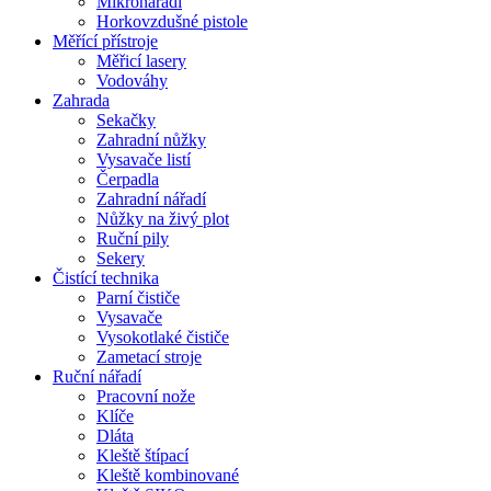
Mikronářadí
Horkovzdušné pistole
Měřící přístroje
Měřicí lasery
Vodováhy
Zahrada
Sekačky
Zahradní nůžky
Vysavače listí
Čerpadla
Zahradní nářadí
Nůžky na živý plot
Ruční pily
Sekery
Čistící technika
Parní čističe
Vysavače
Vysokotlaké čističe
Zametací stroje
Ruční nářadí
Pracovní nože
Klíče
Dláta
Kleště štípací
Kleště kombinované