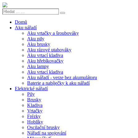
Hledat
Search
...
…
Domů
Aku nářadí
Aku vrtačky a šroubováky
Aku pily
Aku brusky
Aku rázové utahováky
Aku vrtací kladiva
Aku hřebíkovačky
Aku lampy
Aku vrtací kladiva
Aku nářadí - verze bez akumulátoru
Baterie a nabíječky k aku nářadí
Elektrické nářadí
Pily
Brusky
Kladiva
Vrtačky
Frézky
Hoblíky
Oscilační brusky
Nářadí na spojování