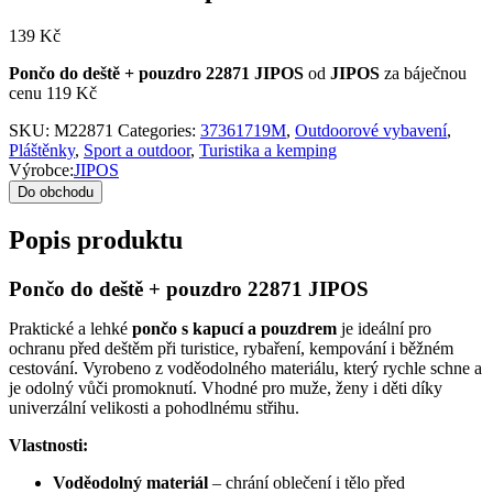
139
Kč
Pončo do deště + pouzdro 22871 JIPOS
od
JIPOS
za báječnou
cenu 119 Kč
SKU:
M22871
Categories:
37361719M
,
Outdoorové vybavení
,
Pláštěnky
,
Sport a outdoor
,
Turistika a kemping
Výrobce:
JIPOS
Do obchodu
Popis produktu
Pončo do deště + pouzdro 22871 JIPOS
Praktické a lehké
pončo s kapucí a pouzdrem
je ideální pro
ochranu před deštěm při turistice, rybaření, kempování i běžném
cestování. Vyrobeno z voděodolného materiálu, který rychle schne a
je odolný vůči promoknutí. Vhodné pro muže, ženy i děti díky
univerzální velikosti a pohodlnému střihu.
Vlastnosti:
Voděodolný materiál
– chrání oblečení i tělo před