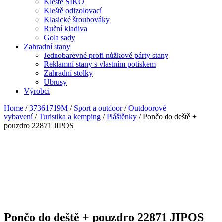
Kleště SIKO
Kleště odizolovací
Klasické šroubováky
Ruční kladiva
Gola sady
Zahradní stany
Jednobarevné profi nůžkové párty stany
Reklamní stany s vlastním potiskem
Zahradní stolky
Ubrusy
Výrobci
Home
/
37361719M
/
Sport a outdoor
/
Outdoorové
vybavení
/
Turistika a kemping
/
Pláštěnky
/ Pončo do deště +
pouzdro 22871 JIPOS
Pončo do deště + pouzdro 22871 JIPOS