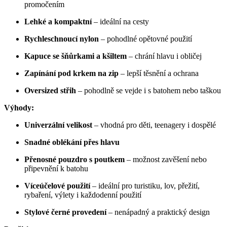
promočením
Lehké a kompaktní
– ideální na cesty
Rychleschnoucí nylon
– pohodlné opětovné použití
Kapuce se šňůrkami a kšiltem
– chrání hlavu i obličej
Zapínání pod krkem na zip
– lepší těsnění a ochrana
Oversized střih
– pohodlně se vejde i s batohem nebo taškou
Výhody:
Univerzální velikost
– vhodná pro děti, teenagery i dospělé
Snadné oblékání přes hlavu
Přenosné pouzdro s poutkem
– možnost zavěšení nebo
připevnění k batohu
Víceúčelové použití
– ideální pro turistiku, lov, přežití,
rybaření, výlety i každodenní použití
Stylové černé provedení
– nenápadný a praktický design