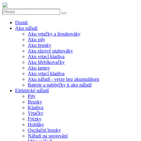
Hledat
Search
...
…
Domů
Aku nářadí
Aku vrtačky a šroubováky
Aku pily
Aku brusky
Aku rázové utahováky
Aku vrtací kladiva
Aku hřebíkovačky
Aku lampy
Aku vrtací kladiva
Aku nářadí - verze bez akumulátoru
Baterie a nabíječky k aku nářadí
Elektrické nářadí
Pily
Brusky
Kladiva
Vrtačky
Frézky
Hoblíky
Oscilační brusky
Nářadí na spojování