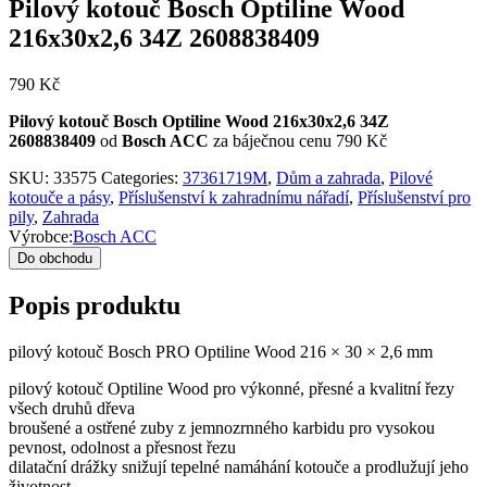
Pilový kotouč Bosch Optiline Wood
216x30x2,6 34Z 2608838409
790
Kč
Pilový kotouč Bosch Optiline Wood 216x30x2,6 34Z
2608838409
od
Bosch ACC
za báječnou cenu 790 Kč
SKU:
33575
Categories:
37361719M
,
Dům a zahrada
,
Pilové
kotouče a pásy
,
Příslušenství k zahradnímu nářadí
,
Příslušenství pro
pily
,
Zahrada
Výrobce:
Bosch ACC
Do obchodu
Popis produktu
pilový kotouč Bosch PRO Optiline Wood 216 × 30 × 2,6 mm
pilový kotouč Optiline Wood pro výkonné, přesné a kvalitní řezy
všech druhů dřeva
broušené a ostřené zuby z jemnozrnného karbidu pro vysokou
pevnost, odolnost a přesnost řezu
dilatační drážky snižují tepelné namáhání kotouče a prodlužují jeho
životnost