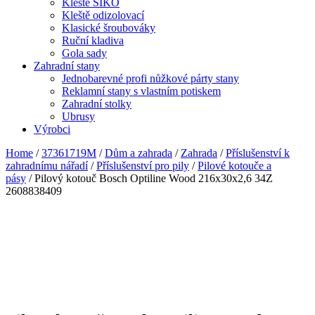
Kleště SIKO
Kleště odizolovací
Klasické šroubováky
Ruční kladiva
Gola sady
Zahradní stany
Jednobarevné profi nůžkové párty stany
Reklamní stany s vlastním potiskem
Zahradní stolky
Ubrusy
Výrobci
Home
/
37361719M
/
Dům a zahrada
/
Zahrada
/
Příslušenství k
zahradnímu nářadí
/
Příslušenství pro pily
/
Pilové kotouče a
pásy
/ Pilový kotouč Bosch Optiline Wood 216x30x2,6 34Z
2608838409