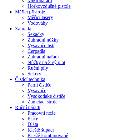
Mikronářadí
Horkovzdušné pistole
Měřící přístroje
Měřicí lasery
Vodováhy
Zahrada
Sekačky
Zahradní nůžky
Vysavače listí
Čerpadla
Zahradní nářadí
Nůžky na živý plot
Ruční pily
Sekery
Čistící technika
Parní čističe
Vysavače
Vysokotlaké čističe
Zametací stroje
Ruční nářadí
Pracovní nože
Klíče
Dláta
Kleště štípací
Kleště kombinované