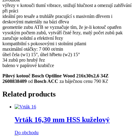
výřezy v kotouči tlumí vibrace, snižují hlučnost a omezují zahřívání
při práci
ideální pro tesaře a truhláře pracující s masivním dřevem i
deskovými materiály na bázi dřeva
geometriie zubu ATB se vyznačuje tím, že je-li kotouč opatřen
vysokým počtem zubů, vytváří čisté řezy, malý počet zubů pak
zaručuje solidní a efektivní řezy
kompatibilní s pokosovými i stolními pilami
maximální otáčky: 7 000 ot/min
úhel čela (w1) 15°, úhel hřbetu (w2) 15°
34 zubů pro hrubý řez
baleno v papírové krabičce
Pilový kotouč Bosch Optiline Wood 216x30x2,6 34Z
2608838409
od
Bosch ACC
za báječnou cenu 790 Kč
Related products
Vrták 16,30 mm HSS kuželový
Do obchodu