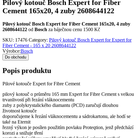
Pilový kotouč Bosch Expert for Fiber
Cement 165x20, 4 zuby 2608644122
Pilový kotouč Bosch Expert for Fiber Cement 165x20, 4 zuby
2608644122
od
Bosch
za báječnou cenu 1500 Kč
SKU:
17476
Category:
Pilový kotouč Bosch Expert for Expert for
Fiber Cement - 165 x 20 2608644122
Výrobce:
Bosch
Do obchodu
Popis produktu
Pilové kotouče Expert for Fibre Cement
pilový kotouč o průměru 165 mm Expert for Fibre Cement s velkou
trvanlivostí při řezání vláknocementu
zuby z polykrystalického diamantu (PCD) zaručují dlouhou
životnost kotouče
doporučujeme k řezání vláknocementu a sádrokartonu, ale hodí se
také na Eternit
řezný výkon je posílen použitím povlaku Proteqtion, jenž předchází
korozi a snižuje tření