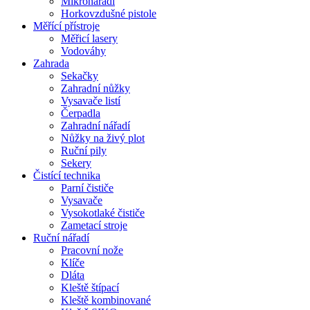
Mikronářadí
Horkovzdušné pistole
Měřící přístroje
Měřicí lasery
Vodováhy
Zahrada
Sekačky
Zahradní nůžky
Vysavače listí
Čerpadla
Zahradní nářadí
Nůžky na živý plot
Ruční pily
Sekery
Čistící technika
Parní čističe
Vysavače
Vysokotlaké čističe
Zametací stroje
Ruční nářadí
Pracovní nože
Klíče
Dláta
Kleště štípací
Kleště kombinované