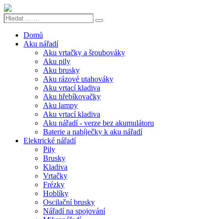
Hledat
Search
...
…
Domů
Aku nářadí
Aku vrtačky a šroubováky
Aku pily
Aku brusky
Aku rázové utahováky
Aku vrtací kladiva
Aku hřebíkovačky
Aku lampy
Aku vrtací kladiva
Aku nářadí - verze bez akumulátoru
Baterie a nabíječky k aku nářadí
Elektrické nářadí
Pily
Brusky
Kladiva
Vrtačky
Frézky
Hoblíky
Oscilační brusky
Nářadí na spojování