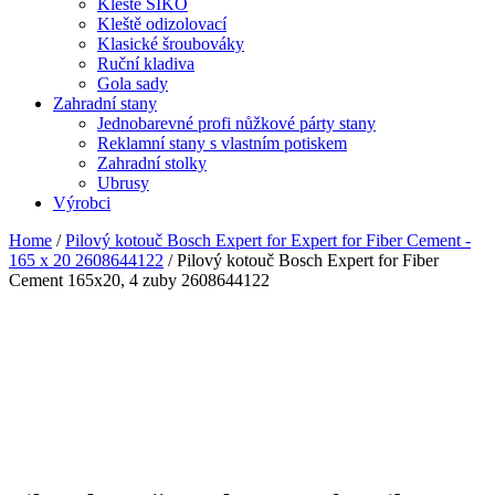
Kleště SIKO
Kleště odizolovací
Klasické šroubováky
Ruční kladiva
Gola sady
Zahradní stany
Jednobarevné profi nůžkové párty stany
Reklamní stany s vlastním potiskem
Zahradní stolky
Ubrusy
Výrobci
Home
/
Pilový kotouč Bosch Expert for Expert for Fiber Cement -
165 x 20 2608644122
/ Pilový kotouč Bosch Expert for Fiber
Cement 165x20, 4 zuby 2608644122