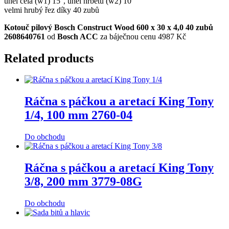
úhel čela (w1) 15°, úhel hřbetu (w2) 10°
velmi hrubý řez díky 40 zubů
Kotouč pilový Bosch Construct Wood 600 x 30 x 4,0 40 zubů
2608640761
od
Bosch ACC
za báječnou cenu 4987 Kč
Related products
Ráčna s páčkou a aretací King Tony
1/4, 100 mm 2760-04
Do obchodu
Ráčna s páčkou a aretací King Tony
3/8, 200 mm 3779-08G
Do obchodu