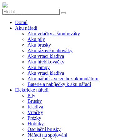
Hledat
Search
...
…
Domů
Aku nářadí
Aku vrtačky a šroubováky
Aku pily
Aku brusky
Aku rázové utahováky
Aku vrtací kladiva
Aku hřebíkovačky
Aku lampy
Aku vrtací kladiva
Aku nářadí - verze bez akumulátoru
Baterie a nabíječky k aku nářadí
Elektrické nářadí
Pily
Brusky
Kladiva
Vrtačky
Frézky
Hoblíky
Oscilační brusky
Nářadí na spojování