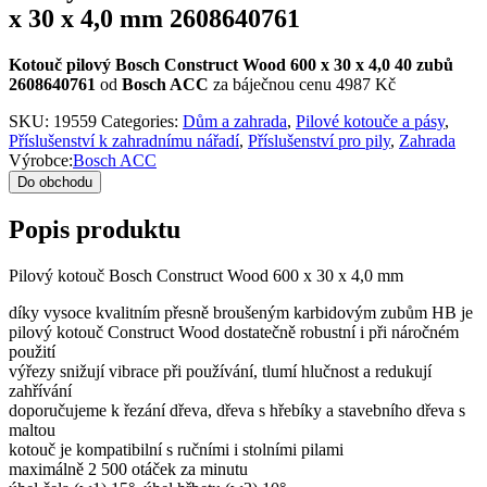
x 30 x 4,0 mm 2608640761
Kotouč pilový Bosch Construct Wood 600 x 30 x 4,0 40 zubů
2608640761
od
Bosch ACC
za báječnou cenu 4987 Kč
SKU:
19559
Categories:
Dům a zahrada
,
Pilové kotouče a pásy
,
Příslušenství k zahradnímu nářadí
,
Příslušenství pro pily
,
Zahrada
Výrobce:
Bosch ACC
Do obchodu
Popis produktu
Pilový kotouč Bosch Construct Wood 600 x 30 x 4,0 mm
díky vysoce kvalitním přesně broušeným karbidovým zubům HB je
pilový kotouč Construct Wood dostatečně robustní i při náročném
použití
výřezy snižují vibrace při používání, tlumí hlučnost a redukují
zahřívání
doporučujeme k řezání dřeva, dřeva s hřebíky a stavebního dřeva s
maltou
kotouč je kompatibilní s ručními i stolními pilami
maximálně 2 500 otáček za minutu