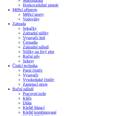
Mikronářadí
Horkovzdušné pistole
Měřící přístroje
Měřicí lasery
Vodováhy
Zahrada
Sekačky
Zahradní nůžky
Vysavače listí
Čerpadla
Zahradní nářadí
Nůžky na živý plot
Ruční pily
Sekery
Čistící technika
Parní čističe
Vysavače
Vysokotlaké čističe
Zametací stroje
Ruční nářadí
Pracovní nože
Klíče
Dláta
Kleště štípací
Kleště kombinované